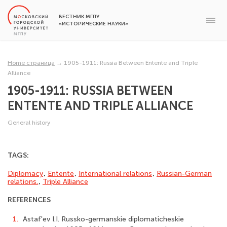
ВЕСТНИК МГПУ
«ИСТОРИЧЕСКИЕ НАУКИ»
Home страница
→
1905-1911: Russia Between Entente and Triple
Alliance
1905-1911: RUSSIA BETWEEN
ENTENTE AND TRIPLE ALLIANCE
General history
TAGS:
Diplomacy
,
Entente
,
International relations
,
Russian-Ger­man
relations.
,
Triple Alliance
REFERENCES
1.
Astaf'ev I.I. Russko-germanskie diplomaticheskie