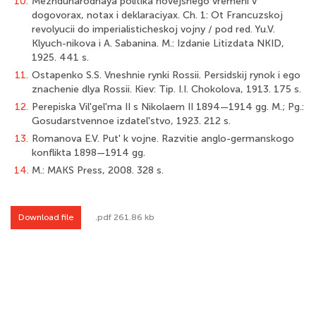
10.
Mezhdunarodnaya politika novejshego vremeni v
dogovorax, notax i deklaraciyax. Ch. 1: Ot Francuzskoj
revolyucii do imperialisticheskoj vojny / pod red. Yu.V.
Klyuch-nikova i A. Sabanina. M.: Izdanie Litizdata NKID,
1925. 441 s.
11.
Ostapenko S.S. Vneshnie rynki Rossii. Persidskij rynok i ego
znachenie dlya Rossii. Kiev: Tip. I.I. Chokolova, 1913. 175 s.
12.
Perepiska Vil'gel'ma II s Nikolaem II 1894—1914 gg. M.; Pg.:
Gosudarstvennoe izdatel'stvo, 1923. 212 s.
13.
Romanova E.V. Put' k vojne. Razvitie anglo-germanskogo
konflikta 1898—1914 gg.
14.
M.: MAKS Press, 2008. 328 s.
Download file
.pdf 261.86 kb