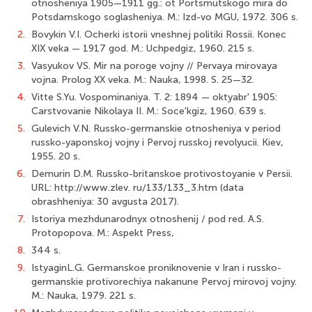
otnosheniya 1905—1911 gg.: ot Portsmutskogo mira do
Potsdamskogo soglasheniya. M.: Izd-vo MGU, 1972. 306 s.
2.
Bovykin V.I. Ocherki istorii vneshnej politiki Rossii. Konec
XIX veka — 1917 god. M.: Uchpedgiz, 1960. 215 s.
3.
Vasyukov VS. Mir na poroge vojny // Pervaya mirovaya
vojna. Prolog XX veka. M.: Nauka, 1998. S. 25—32.
4.
Vitte S.Yu. Vospominaniya. T. 2: 1894 — oktyabr' 1905:
Carstvovanie Nikolaya II. M.: Soce'kgiz, 1960. 639 s.
5.
Gulevich V.N. Russko-germanskie otnosheniya v period
russko-yaponskoj vojny i Pervoj russkoj revolyucii. Kiev,
1955. 20 s.
6.
Demurin D.M. Russko-britanskoe protivostoyanie v Persii.
URL: http://www.zlev. ru/133/133_3.htm (data
obrashheniya: 30 avgusta 2017).
7.
Istoriya mezhdunarodnyx otnoshenij / pod red. A.S.
Protopopova. M.: Aspekt Press,
8.
344 s.
9.
IstyaginL.G. Germanskoe proniknovenie v Iran i russko-
germanskie protivorechiya nakanune Pervoj mirovoj vojny.
M.: Nauka, 1979. 221 s.