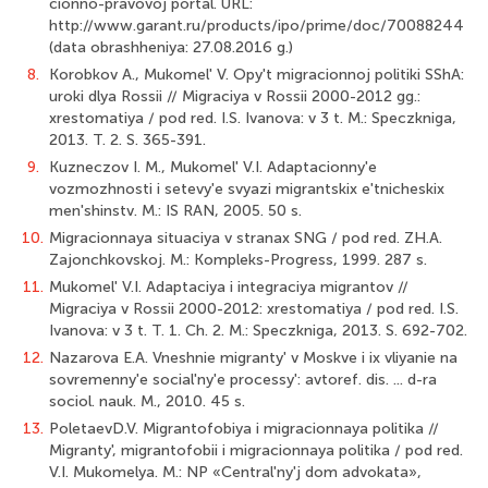
cionno-pravovoj portal. URL:
http://www.garant.ru/products/ipo/prime/doc/70088244
(data obrashheniya: 27.08.2016 g.)
8.
Korobkov A., Mukomel' V. Opy't migracionnoj politiki SShA:
uroki dlya Rossii // Migraciya v Rossii 2000-2012 gg.:
xrestomatiya / pod red. I.S. Ivanova: v 3 t. M.: Speczkniga,
2013. T. 2. S. 365-391.
9.
Kuzneczov I. M., Mukomel' V.I. Adaptacionny'e
vozmozhnosti i setevy'e svyazi migrantskix e'tnicheskix
men'shinstv. M.: IS RAN, 2005. 50 s.
10.
Migracionnaya situaciya v stranax SNG / pod red. ZH.A.
Zajonchkovskoj. M.: Kompleks-Progress, 1999. 287 s.
11.
Mukomel' V.I. Adaptaciya i integraciya migrantov //
Migraciya v Rossii 2000-­2012: xrestomatiya / pod red. I.S.
Ivanova: v 3 t. T. 1. Ch. 2. M.: Speczkniga, 2013. S. 692-702.
12.
Nazarova E.A. Vneshnie migranty' v Moskve i ix vliyanie na
sovremenny'e social'ny'e processy': avtoref. dis. ... d-ra
sociol. nauk. M., 2010. 45 s.
13.
PoletaevD.V. Migrantofobiya i migracionnaya politika //
Migranty', migrantofobii i migracionnaya politika / pod red.
V.I. Mukomelya. M.: NP «Central'ny'j dom advokata»,