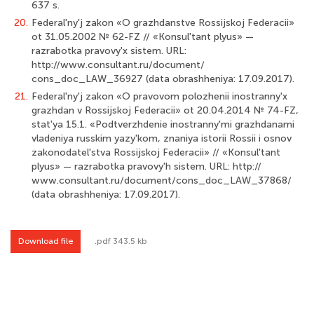
637 s.
20.
Federal'ny'j zakon «O grazhdanstve Rossijskoj Federacii»
ot 31.05.2002 № 62-FZ // «Konsul'tant plyus» —
razrabotka pravovy'x sistem. URL:
http://www.consultant.ru/document/
cons_doc_LAW_36927 (data obrashheniya: 17.09.2017).
21.
Federal'ny'j zakon «O pravovom polozhenii inostranny'x
grazhdan v Rossij­skoj Federacii» ot 20.04.2014 № 74-FZ,
stat'ya 15.1. «Podtverzhdenie inostranny'mi grazhdanami
vladeniya russkim yazy'kom, znaniya istorii Rossii i osnov
zakonodatel'stva Rossijskoj Federacii» // «Konsul'tant
plyus» — razrabotka pravovy'h sistem. URL: http://
www.consultant.ru/document/cons_doc_LAW_37868/
(data obrashheniya: 17.09.2017).
Download file
.pdf 343.5 kb