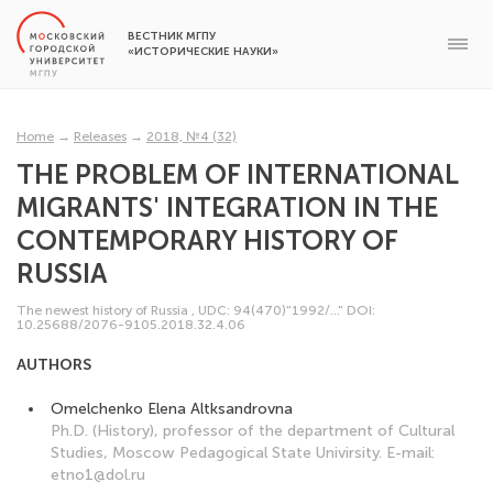
ВЕСТНИК МГПУ
«ИСТОРИЧЕСКИЕ НАУКИ»
Home
→
Releases
→
2018, №4 (32)
THE PROBLEM OF INTERNATIONAL
MIGRANTS' INTEGRATION IN THE
CONTEMPORARY HISTORY OF
RUSSIA
The newest history of Russia
,
UDC: 94(470)"1992/..."
DOI:
10.25688/2076-9105.2018.32.4.06
AUTHORS
Omelchenko Elena Altksandrovna
Ph.D. (History), professor of the department of Cultural
Studies, Moscow Pedagogical State Univirsity. E-mail:
etno1@dol.ru