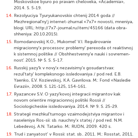
Moskovskoe byuro po pravam cheloveka, «Academia»,
2014. S. 5-19.
14.
Rezolyuciya Tyuryukanovskix chtenij 2014 goda //
Mezhregional'ny'j internet-zhurnal «7x7» novosti, mneniya,
blogi. URL: http://7x7-journal.ru/item/45166 (data obra­
shheniya: 20.10.2015).
15.
Romodanovskij K.O., Mukomel' V.I. Regulirovanie
migracionny'x processov: problemy' perexoda ot reaktivnoj
k sistemnoj politike // Obshhestvenny'e nauki i sovremen­
nost'. 2015. № 5. S. 5-17.
16.
Russkij yazy'k v novy'x nezavisimy'x gosudarstvax:
rezul'taty' kompleksnogo issledovaniya / pod red. E.B.
Yaenko, E.V. Kozievskoj, K.A. Gavrilova. M.: Fond «Nasledie
Evrazii», 2008. S. 121-125, 154-161.
17.
Ryazancev S.V. O yazy'kovoj integracii migrantov kak
novom orientire migra­cionnoj politiki Rossii //
Sociologicheskie issledovaniya. 2014. № 9. S. 25-29.
18.
Strategii mezhkul'turnogo vzaimodejstviya migrantov i
naseleniya Ros-sii: sb. nauchny'x statej / pod red. N.M.
Lebedevoj, A.N. Tatarko. M.: RUDN, 2009. 420 s.
19.
Trud i zanyatost' v Rossii: stat. sb.. 2011. M.: Rosstat, 2011.