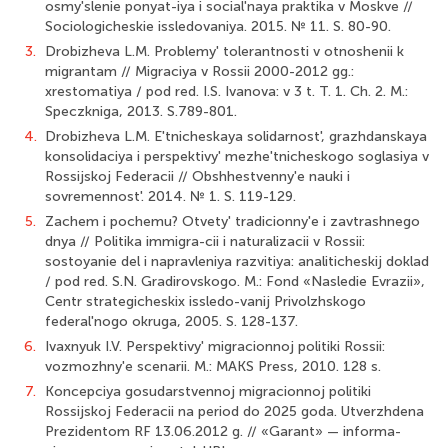
osmy'slenie ponyat-iya i social'naya praktika v Moskve //
Sociologicheskie issledovaniya. 2015. № 11. S. 80-90.
3.
Drobizheva L.M. Problemy' tolerantnosti v otnoshenii k
migrantam // Migraciya v Rossii 2000-2012 gg.:
xrestomatiya / pod red. I.S. Ivanova: v 3 t. T. 1. Ch. 2. M.:
Speczkniga, 2013. S.789-801.
4.
Drobizheva L.M. E'tnicheskaya solidarnost', grazhdanskaya
konsolidaciya i perspektivy' mezhe'tnicheskogo soglasiya v
Rossijskoj Federacii // Obshhestvenny'e nauki i
sovremennost'. 2014. № 1. S. 119-129.
5.
Zachem i pochemu? Otvety' tradicionny'e i zavtrashnego
dnya // Politika immigra-cii i naturalizacii v Rossii:
sostoyanie del i napravleniya razvitiya: analiticheskij doklad
/ pod red. S.N. Gradirovskogo. M.: Fond «Nasledie Evrazii»,
Centr strategicheskix issledo-vanij Privolzhskogo
federal'nogo okruga, 2005. S. 128-137.
6.
Ivaxnyuk I.V. Perspektivy' migracionnoj politiki Rossii:
vozmozhny'e scenarii. M.: MAKS Press, 2010. 128 s.
7.
Koncepciya gosudarstvennoj migracionnoj politiki
Rossijskoj Federacii na pe­riod do 2025 goda. Utverzhdena
Prezidentom RF 13.06.2012 g. // «Garant» — informa-