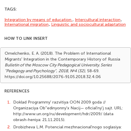
TAGS:
Integration by means of education.
,
Intercultural interaction
,
International migration
,
Linguistic and sociocultural adaptation
HOW TO LINK INSERT
Omelchenko, E. A. (2018). The Problem of International
Migrants' Integration in the Contemporary History of Russia
Bulletin of the Moscow City Pedagogical University. Series
"Pedagogy and Psychology"
,
2018, №4 (32)
, 58-69.
https://doi.org/10.25688/2076-9105.2018.32.4.06
REFERENCES
1.
Doklad Programmy' razvitiya OON 2009 goda //
Organizaciya Ob''edinyonny'x Nacij— oficial'ny'j sajt. URL:
http://www.un.org/ru/development/hdr/2009/ (data
obrash-heniya: 21.11.2015).
2.
Drobizheva L.M. Potencial mezhnacional'nogo soglasiya: