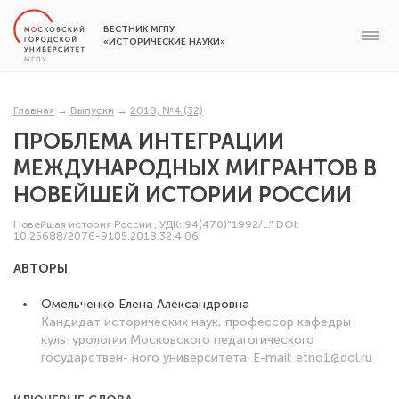
ВЕСТНИК МГПУ
«ИСТОРИЧЕСКИЕ НАУКИ»
Главная
→
Выпуски
→
2018, №4 (32)
ПРОБЛЕМА ИНТЕГРАЦИИ
МЕЖДУНАРОДНЫХ МИГРАНТОВ В
НОВЕЙШЕЙ ИСТОРИИ РОССИИ
Новейшая история России
,
УДК: 94(470)"1992/..."
DOI:
10.25688/2076-9105.2018.32.4.06
АВТОРЫ
Омельченко Елена Александровна
Кандидат исторических наук, профессор кафедры
культурологии Московского педагогического
государствен- ного университета. E-mail: etno1@dol.ru