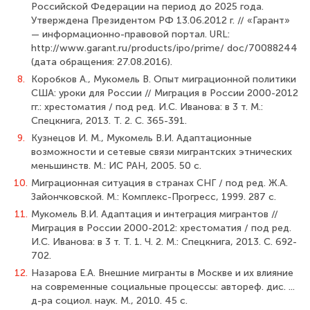
Российской Федерации на период до 2025 года.
Утверждена Президентом РФ 13.06.2012 г. // «Гарант»
— информационно-правовой портал. URL:
http://www.garant.ru/products/ipo/prime/ doc/70088244
(дата обращения: 27.08.2016).
8.
Коробков А., Мукомель В. Опыт миграционной политики
США: уроки для Рос­сии // Миграция в России 2000-2012
гг.: хрестоматия / под ред. И.С. Иванова: в 3 т. М.:
Спецкнига, 2013. Т. 2. С. 365-391.
9.
Кузнецов И. М., Мукомель В.И. Адаптационные
возможности и сетевые связи мигрантских этнических
меньшинств. М.: ИС РАН, 2005. 50 с.
10.
Миграционная ситуация в странах СНГ / под ред. Ж.А.
Зайончковской. М.: Комплекс-Прогресс, 1999. 287 с.
11.
Мукомель В.И. Адаптация и интеграция мигрантов //
Миграция в России 2000-2012: хрестоматия / под ред.
И.С. Иванова: в 3 т. Т. 1. Ч. 2. М.: Спецкнига, 2013. С. 692-
702.
12.
Назарова Е.А. Внешние мигранты в Москве и их влияние
на современные социальные процессы: автореф. дис. ...
д-ра социол. наук. М., 2010. 45 с.