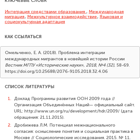
КЛЮЧЕВЫЕ СЛОВА
Интеграция средствами образования.
,
Международная
миграция
,
Межкультурное взаимодействие
,
Языковая и
социокультурная адапта­ция
КАК ССЫЛАТЬСЯ
Омельченко, Е. А. (2018). Проблема интеграции
международных мигрантов в новейшей истории России
Вестник МГПУ «Исторические науки»
,
2018, №4 (32)
, 58-69.
https://doi.org/10.25688/2076-9105.2018.32.4.06
СПИСОК ЛИТЕРАТУРЫ
1.
Доклад Программы развития ООН 2009 года //
Организация Объединённых Наций— официальный сайт.
URL: http://www.un.org/ru/development/hdr/2009/ (дата
обращения: 21.11.2015).
2.
Дробижева Л.М. Потенциал межнационального
согласия: осмысление поня­тия и социальная практика в
Москве // Социологические исследования. 2015. № 11.