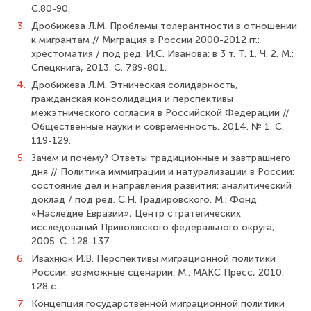
С.80-90.
3.
Дробижева Л.М. Проблемы толерантности в отношении
к мигрантам // Миг­рация в России 2000-2012 гг.:
хрестоматия / под ред. И.С. Иванова: в 3 т. Т. 1. Ч. 2. М.:
Спецкнига, 2013. С. 789-801.
4.
Дробижева Л.М. Этническая солидарность,
гражданская консолидация и перспективы
межэтнического согласия в Российской Федерации //
Общественные науки и современность. 2014. № 1. С.
119-129.
5.
Зачем и почему? Ответы традиционные и завтрашнего
дня // Политика им­миграции и натурализации в России:
состояние дел и направления развития: ана­литический
доклад / под ред. С.Н. Градировского. М.: Фонд
«Наследие Евразии», Центр стратегических
исследований Приволжского федерального округа,
2005. С. 128-137.
6.
Ивахнюк И.В. Перспективы миграционной политики
России: возможные сценарии. М.: МАКС Пресс, 2010.
128 с.
7.
Концепция государственной миграционной политики