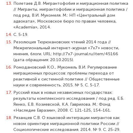
13.
Полетаев Д.В. Мигрантофобия и миграционная политика
// Мигранты, мигрантофобии и миграционная политика /
под ред. В.И. Мукомеля. М.: НП «Цент­ральный дом
адвоката», Московское бюро по правам человека,
«Academia», 2014.
14.
С. 5-19.
15.
Резолюция Тюрюкановских чтений 2014 года //
Межрегиональный интернет-журнал «7x7» новости,
мнения, блоги. URL: http://7x7-journal.ru/item/45166
(дата обращения: 20.10.2015).
16.
Ромодановский К.О., Мукомель В.И. Регулирование
миграционных процес­сов: проблемы перехода от
реактивной к системной политике // Общественные
науки и современность. 2015. № 5. С. 5-17.
17.
Русский язык в новых независимых государствах:
результаты комплексно­го исследования / под ред. Е.Б.
Яенко, Е.В. Козиевской, К.А. Гаврилова. М.: Фонд
«Наследие Евразии», 2008. С. 121-125, 154-161.
18.
Рязанцев С.В. О языковой интеграции мигрантов как
новом ориентире мигра­ционной политики России //
Социологические исследования. 2014. № 9. С. 25-29.