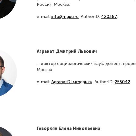
Россия. Москва.
e-mail:
info@mgpu.ru
. AuthorID:
420367
.
Агранат Дмитрий Львович
– доктор социологических наук, доцент, проре
Москва.
e-mail:
AgranatDL@mgpu.ru
. AuthorID:
255042
.
Геворкян Елена Николаевна