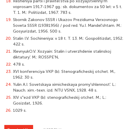
18.
Resheniya partii i pravitel'stva po xozyajstvenny'm
voprosam 1917-1967 gg.: sb. dokumentov za 50 let: v 5 t.
T. 1. M.: Politizdat, 1967. 783 s.
19.
Sbornik Zakonov SSSR i Ukazov Prezidiuma Verxovnogo
Soveta SSSR (1938­1956) / pod red. Yu.I. Mandel'shtam. M.:
Gosyurizdat, 1956. 500 s.
20.
Stalin I.V. Sochineniya: v 18 t. T. 13. M.: Gospolitizdat, 1952.
422 s.
21.
XlevnyukO.V. Xozyain: Stalin i utverzhdenie stalinskoj
diktatury'. M.: ROSSPE'N,
22.
478 s.
23.
XVI konferenciya VKP (b). Stenograficheskij otchet. M.,
1962. 30 s.
24.
Yulin A.I. Sovetskaya ximicheskaya promy'shlennost'. L.:
Nauch. xim.-texn. izd. NTU VSNX, 1928. 48 s.
25.
XIV s"ezd VKP (b): stenograficheskij otchet. M.; L.:
Gosizdat, 1926.
26.
1029 s.