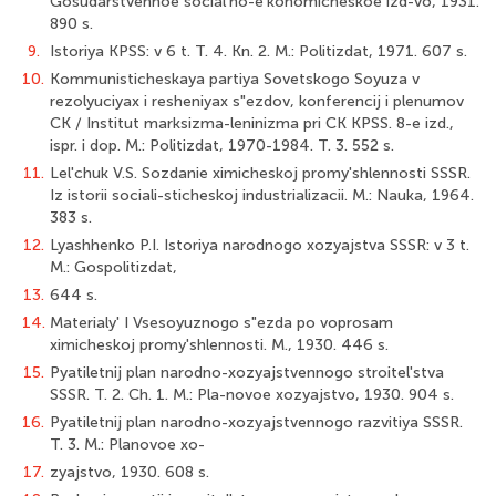
Gosudarstvennoe social'no-e'konomicheskoe izd-vo, 1931.
890 s.
9.
Istoriya KPSS: v 6 t. T. 4. Kn. 2. M.: Politizdat, 1971. 607 s.
10.
Kommunisticheskaya partiya Sovetskogo Soyuza v
rezolyuciyax i resheniyax s"ezdov, konferencij i plenumov
CK / Institut marksizma-leninizma pri CK KPSS. 8-е izd.,
ispr. i dop. M.: Politizdat, 1970-1984. T. 3. 552 s.
11.
Lel'chuk V.S. Sozdanie ximicheskoj promy'shlennosti SSSR.
Iz istorii sociali-sticheskoj industrializacii. M.: Nauka, 1964.
383 s.
12.
Lyashhenko P.I. Istoriya narodnogo xozyajstva SSSR: v 3 t.
M.: Gospolitizdat,
13.
644 s.
14.
Materialy' I Vsesoyuznogo s"ezda po voprosam
ximicheskoj promy'shlennosti. M., 1930. 446 s.
15.
Pyatiletnij plan narodno-xozyajstvennogo stroitel'stva
SSSR. T. 2. Ch. 1. M.: Pla-novoe xozyajstvo, 1930. 904 s.
16.
Pyatiletnij plan narodno-xozyajstvennogo razvitiya SSSR.
T. 3. M.: Planovoe xo-
17.
zyajstvo, 1930. 608 s.