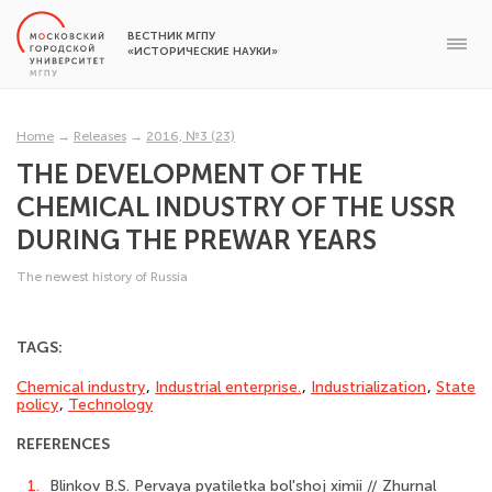
ВЕСТНИК МГПУ
«ИСТОРИЧЕСКИЕ НАУКИ»
Home
→
Releases
→
2016, №3 (23)
THE DEVELOPMENT OF THE
CHEMICAL INDUSTRY OF THE USSR
DURING THE PREWAR YEARS
The newest history of Russia
TAGS:
Chemical industry
,
Industrial enterprise.
,
Industrialization
,
State
policy
,
Technology
REFERENCES
1.
Blinkov B.S. Pervaya pyatiletka bol'shoj ximii // Zhurnal