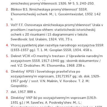
ximicheskoj promy'sh­lennosti. 1926. № 5. S. 240-250.
2.
Blinkov B.S. Ximicheskaya promy'shlennost' SSSR.
E'konomicheskij ocherk. M.; L: Gosximtexizdat, 1932. 142
s.
3.
Vol'f F.F. Osnovnaya ximicheskaya promy'shlennost' Urala v
proshlom i nastoya-shhem: statisticheski-istoricheskij
ocherk s 20 risunkami i 15 diagrammami v tekste.
Sverdlovsk: Izd. Uralxim, 1924. VIII, 73 s.
4.
Vtoroj pyatiletnij plan razvitiya narodnogo xozyajstva SSSR
(1933-1937 gg.). T. 1. M.: Gosplan SSSR, 1934. 458 s.
5.
Dekret VCIK «O mestny'x trestax» // Upravlenie narodny'm
xozyajstvom SSSR. 1917-1940 gg.: sbornik dokumentov /
red. V.Z. Drobizhev. M.: E'konomika, 1968. 238 s.
6.
Direktivy' KPSS i Sovetskogo pravitel'stva po
xozyajstvenny'm voprosam, 1917­1957 gg.: sb. dok. 1929-
1957 gody' / sost. V.N. Malinin, V. Korobov. T. 2. M.:
Gospolitiz-
7.
dat, 1957. 888 s.
8.
Direktivy' VKP (b) po xozyajstvenny'm voprosam [1919-
1931 g.] / M. Savel'ev, A. Poskreby'shev. M.; L.: