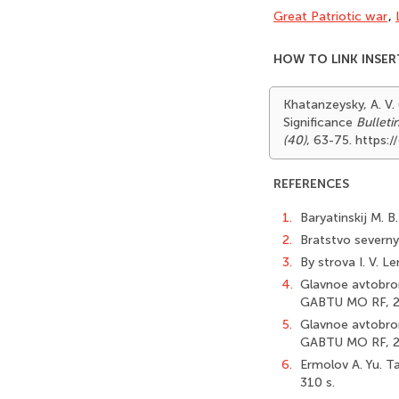
Great Patriotic war
,
HOW TO LINK INSER
Khatanzeysky, A. V.
Significance
Bulleti
(40)
, 63-75. https:
REFERENCES
1.
Baryatinskij M. B
2.
Bratstvo severny
3.
By strova I. V. L
4.
Glavnoe avtobron
GABTU MO RF, 2
5.
Glavnoe avtobron
GABTU MO RF, 20
6.
Ermolov A. Yu. T
310 s.