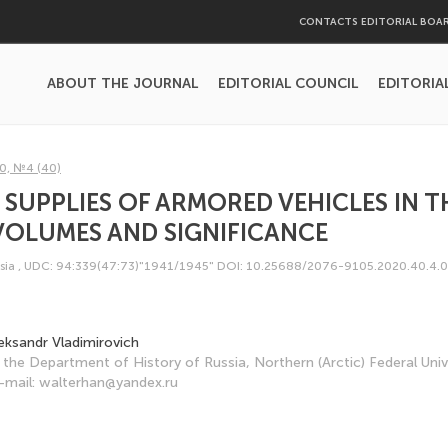
CONTACTS EDITORIAL BOA
ABOUT THE JOURNAL
EDITORIAL COUNCIL
EDITORIA
0, №4 (40)
 SUPPLIES OF ARMORED VEHICLES IN T
 VOLUMES AND SIGNIFICANCE
sia
,
UDC: 94:339(47:73)"1941/1945"
DOI: 10.25688/2076-9105.2020.40.4.
eksandr Vladimirovich
the Department of History of Russia, Northern (Arctic) Federal Univ
-mail: walterhan@yandex.ru