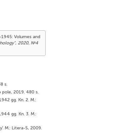
41-1945: Volumes and
chology"
,
2020, №4
8 s.
o pole, 2019. 480 s.
942 gg. Kn. 2. M.:
944 gg. Kn. 3. M.:
. M.: Litera-S, 2009.