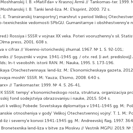
 Moshhanskij I. B. «MatiFda» v Krasnoj Armii // Tankomas-ter. 1999. 
Moshhanskij I. B. Tanki lend-liza. M.: E'ksprint, 2000. 72 s.
 E. Transiranskij transportny'j marshrut v period Veli­koj Otechestve
-texnicheskie vedomosti SPbGU. Gumanitarnye i obshhestvenny'e nau
(red.) Rossiya i SSSR v vojnax XX veka. Poteri vooruzhenny'x sil. Stati
 Olma press, 2001. 608 s.
 v cifrax // Voenno-istoricheskij zhurnal. 1967. № 1. S. 92-101;
iks // Soyuzniki v vojne. 1941-1945 gg. / otv. red. [i avt. predislovij] 
lds; In-t vseobshh. istorii RAN. M.: Nauka, 1995. S. 173-196.
elikaya Otechestvennaya: lend-liz. M.: E'konomicheskaya gazeta, 2012
kovaya moshh' SSSR. M.: Yauza; E'ksmo, 2008. 640 s.
rarx» // Tankomaster. 1999. № 4. S. 26-41.
K SSSR: tempy' e'konomicheskogo rosta, struktura, organizaciya pr
usskij fond sodejstviya obrazovaniyu i nauke, 2015. 504 s.
puti k velikoj Pobede: Sovetskaya diplomatiya v 1941-1945 gg. M.: Poli
skie otnosheniya v gody' Velikoj Otechestvennoj vojny'. T. 1. M.: Pol
-liz i severny'e konvoi 1941-1945 gg. M.: Andreevskij flag, 1997. 364
. Bronetexnika lend-liza v bitve za Moskvu // Vestnik MGPU. 2019. № 1