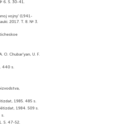
№ 6. S. 30-41.
nnoj vojny' (1941-
ki. 2017. T. 8. № 3.
sticheskoe
A. O. Chubar'yan, U. F.
. 440 s.
oizvodstva,
tizdat, 1985. 485 s.
itizdat, 1984. 509 s.
 s.
. S. 47-52.