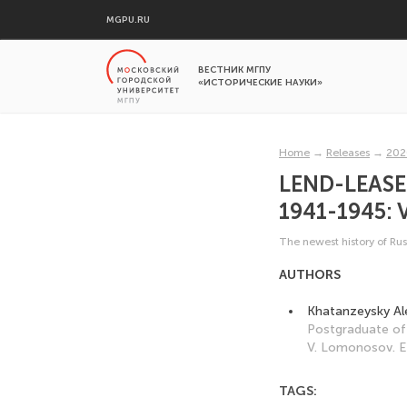
MGPU.RU
ВЕСТНИК МГПУ
«ИСТОРИЧЕСКИЕ НАУКИ»
Home
→
Releases
→
202
LEND-LEASE
1941-1945:
The newest history of Rus
AUTHORS
Khatanzeysky Al
Postgraduate of 
V. Lomonosov. E
TAGS: