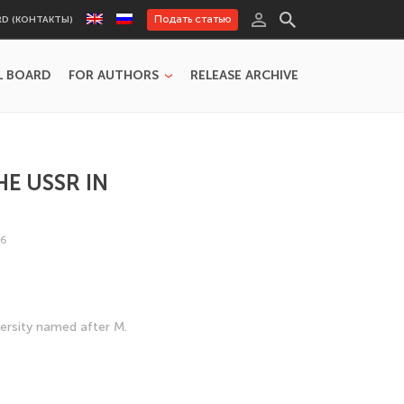
Подать статью
RD (КОНТАКТЫ)
L BOARD
FOR AUTHORS
RELEASE ARCHIVE
HE USSR IN
06
ersity named after M.