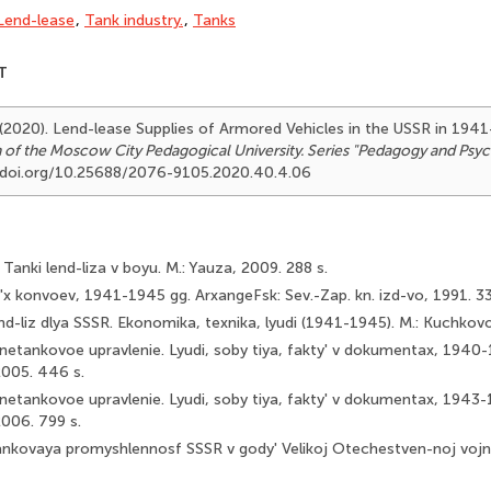
Lend-lease
,
Tank industry.
,
Tanks
T
 (2020). Lend-lease Supplies of Armored Vehicles in the USSR in 19
n of the Moscow City Pedagogical University. Series "Pedagogy and Psy
//doi.org/10.25688/2076-9105.2020.40.4.06
. Tanki lend-liza v boyu. M.: Yauza, 2009. 288 s.
'x konvoev, 1941-1945 gg. ArxangeFsk: Sev.-Zap. kn. izd-vo, 1991. 33
end-liz dlya SSSR. Ekonomika, texnika, lyudi (1941-1945). M.: Kuchkov
etankovoe upravlenie. Lyudi, soby tiya, fakty' v dokumentax, 1940-1
005. 446 s.
etankovoe upravlenie. Lyudi, soby tiya, fakty' v dokumentax, 1943-1
06. 799 s.
ankovaya promyshlennosf SSSR v gody' Velikoj Otechestven-noj vojny'