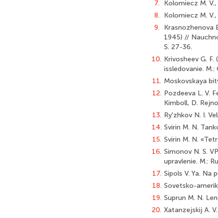
7.
Kolomiecz M. V.,
8.
Kolomiecz M. V., 
9.
Krasnozhenova E.
1945) // Nauchno
S. 27-36.
10.
Krivosheev G. F. 
issledovanie. M.:
11.
Moskovskaya bitva
12.
Pozdeeva L. V. Fen
Kimboll, D. Rejno
13.
Ry'zhkov N. I. V
14.
Svirin M. N. Tan
15.
Svirin M. N. «Tet
16.
Simonov N. S. VP
upravlenie. M.: R
17.
Sipols V. Ya. Na 
18.
Sovetsko-amerikan
19.
Suprun M. N. Lend
20.
Xatanzejskij A. V