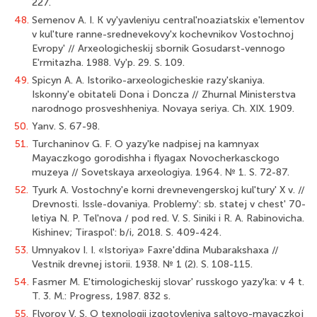
227.
48.
Semenov A. I. K vy'yavleniyu central'noaziatskix e'lementov
v kul'ture ranne-srednevekovy'x kochevnikov Vostochnoj
Evropy' // Arxeologicheskij sbornik Gosudarst-vennogo
E'rmitazha. 1988. Vy'p. 29. S. 109.
49.
Spicyn A. A. Istoriko-arxeologicheskie razy'skaniya.
Iskonny'e obitateli Dona i Doncza // Zhurnal Ministerstva
narodnogo prosveshheniya. Novaya seriya. Ch. XIX. 1909.
50.
Yanv. S. 67-98.
51.
Turchaninov G. F. O yazy'ke nadpisej na kamnyax
Mayaczkogo gorodishha i flyagax Novocherkasckogo
muzeya // Sovetskaya arxeologiya. 1964. № 1. S. 72-87.
52.
Tyurk A. Vostochny'e korni drevnevengerskoj kul'tury' X v. //
Drevnosti. Issle-dovaniya. Problemy': sb. statej v chest' 70-
letiya N. P. Tel'nova / pod red. V. S. Siniki i R. A. Rabinovicha.
Kishinev; Tiraspol': b/i, 2018. S. 409-424.
53.
Umnyakov I. I. «Istoriya» Faxre'ddina Mubarakshaxa //
Vestnik drevnej istorii. 1938. № 1 (2). S. 108-115.
54.
Fasmer M. E'timologicheskij slovar' russkogo yazy'ka: v 4 t.
T. 3. M.: Progress, 1987. 832 s.
55.
Flyorov V. S. O texnologii izgotovleniya saltovo-mayaczkoj