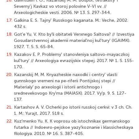
16.
Gavrituxin I. O., Kazanskij M. M. Bospor, tetraksity' i
Severny'j Kavkaz vo vtoroj polovine V-VI vv. //
Arxeologicheskie vesti. 2006. № 13. S. 297-344.
17.
Galkina E. S. Tajny' Russkogo kaganata. M.: Veche, 2002.
432 s.
18.
Got'e Yu. V. Kto by'li obitateli Verxnego Saltova? // Izvestiya
Gosudarstvennoj akademii material'noj kul'tury' (IGAIMK).
1927. T. 5. S. 65-84.
19.
Kazakov E. P. Problemy' stanovleniya saltovo-mayaczkoj
kul'tury' // Arxeologiya evrazijskix stepej. 2017. № 1. S. 155-
170.
20.
Kazanskij M. M. Knyazheskie naxodki i centry' vlasti
gunnskogo vremeni na pe-riferii Pontijskoj stepi //
Materialy' po arxeologii i istorii antichnogo i
srednevekovogo Kry'ma (MAIASK). 2017. Vy'p. 9. S. 127-
137.
21.
Kartashov A. V. Ocherki po istorii russkoj cerkvi: v 3 ch. Ch.
1. M.: Yurajt, 2017. 518 s.
22.
Kuz'menko Yu. K. K voprosu ob istochnikax germanskogo
futarka // Indoevro-pejskoe yazy'koznanie i klassicheskaya
filologiya. 2010. № 16. S. 387-405.