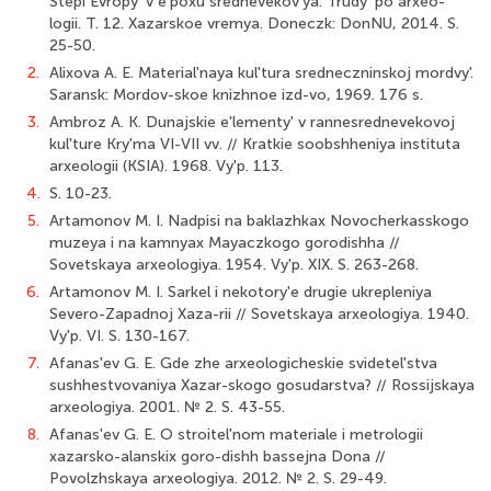
Stepi Evropy' v e'poxu srednevekov'ya. Trudy' po arxeo-
logii. T. 12. Xazarskoe vremya. Doneczk: DonNU, 2014. S.
25-50.
2.
Alixova A. E. Material'naya kul'tura sredneczninskoj mordvy'.
Saransk: Mordov-skoe knizhnoe izd-vo, 1969. 176 s.
3.
Ambroz A. K. Dunajskie e'lementy' v rannesrednevekovoj
kul'ture Kry'ma VI-VII vv. // Kratkie soobshheniya instituta
arxeologii (KSIA). 1968. Vy'p. 113.
4.
S. 10-23.
5.
Artamonov M. I. Nadpisi na baklazhkax Novocherkasskogo
muzeya i na kamnyax Mayaczkogo gorodishha //
Sovetskaya arxeologiya. 1954. Vy'p. XIX. S. 263-268.
6.
Artamonov M. I. Sarkel i nekotory'e drugie ukrepleniya
Severo-Zapadnoj Xaza-rii // Sovetskaya arxeologiya. 1940.
Vy'p. VI. S. 130-167.
7.
Afanas'ev G. E. Gde zhe arxeologicheskie svidetel'stva
sushhestvovaniya Xazar-skogo gosudarstva? // Rossijskaya
arxeologiya. 2001. № 2. S. 43-55.
8.
Afanas'ev G. E. O stroitel'nom materiale i metrologii
xazarsko-alanskix goro-dishh bassejna Dona //
Povolzhskaya arxeologiya. 2012. № 2. S. 29-49.