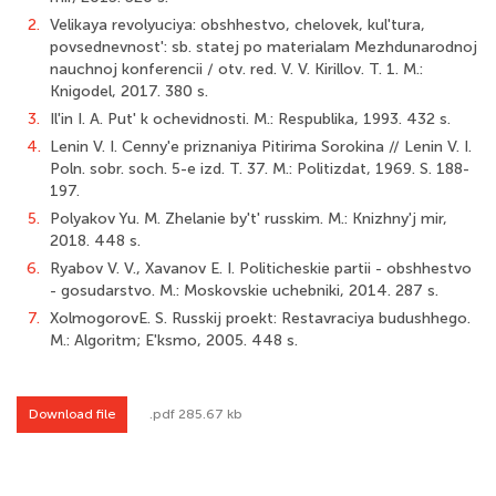
2.
Velikaya revolyuciya: obshhestvo, chelovek, kul'tura,
povsednevnost': sb. statej po materialam Mezhdunarodnoj
nauchnoj konferencii / otv. red. V. V. Kirillov. T. 1. M.:
Knigodel, 2017. 380 s.
3.
Il'in I. A. Put' k ochevidnosti. M.: Respublika, 1993. 432 s.
4.
Lenin V. I. Cenny'e priznaniya Pitirima Sorokina // Lenin V. I.
Poln. sobr. soch. 5-е izd. T. 37. M.: Politizdat, 1969. S. 188-
197.
5.
Polyakov Yu. M. Zhelanie by't' russkim. M.: Knizhny'j mir,
2018. 448 s.
6.
Ryabov V. V., Xavanov E. I. Politicheskie partii - obshhestvo
- gosudarstvo. M.: Moskovskie uchebniki, 2014. 287 s.
7.
XolmogorovE. S. Russkij proekt: Restavraciya budushhego.
M.: Algoritm; E'ksmo, 2005. 448 s.
Download file
.pdf 285.67 kb