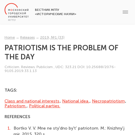
ВЕСТНИК МГПУ
«ИСТОРИЧЕСКИЕ НАУКИ»
Home
→
Releases
→
2019, №1 (33)
PATRIOTISM IS THE PROBLEM OF
THE DAY
Criticism. Reviews. Publicism
,
UDC: 323.21
DOI: 10.25688/2076-
9105.2019.33.1.13
TAGS:
Class and national interests
,
National idea.
,
Necropatriotism
,
Patriotism.
,
Political parties.
REFERENCES
1.
Bortko V. V. Mne ne sty'dno by't' patriotom. M.: Knizhny'j
mir, 2015. 320 s.