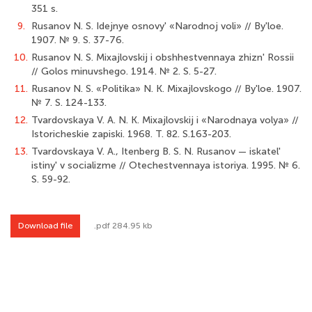
351 s.
9.
Rusanov N. S. Idejnye osnovy' «Narodnoj voli» // By'loe.
1907. № 9. S. 37-76.
10.
Rusanov N. S. Mixajlovskij i obshhestvennaya zhizn' Rossii
// Golos minuvshego. 1914. № 2. S. 5-27.
11.
Rusanov N. S. «Politika» N. K. Mixajlovskogo // By'loe. 1907.
№ 7. S. 124-133.
12.
Tvardovskaya V. A. N. K. Mixajlovskij i «Narodnaya volya» //
Istoricheskie zapiski. 1968. T. 82. S.163-203.
13.
Tvardovskaya V. A., Itenberg B. S. N. Rusanov — iskatel'
istiny' v socializme // Otechestvennaya istoriya. 1995. № 6.
S. 59-92.
Download file
.pdf 284.95 kb