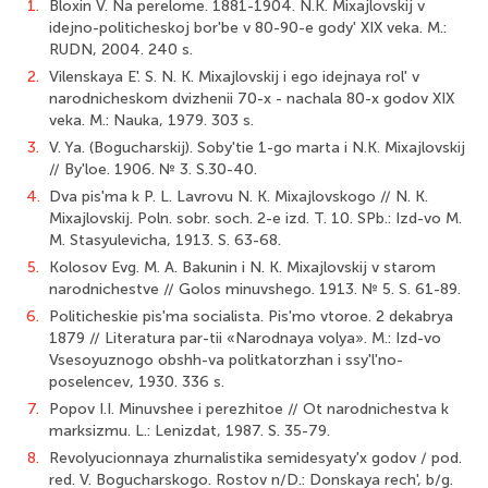
1.
Bloxin V. Na perelome. 1881-1904. N.K. Mixajlovskij v
idejno-politicheskoj bor'be v 80-90-e gody' XIX veka. M.:
RUDN, 2004. 240 s.
2.
Vilenskaya E'. S. N. K. Mixajlovskij i ego idejnaya rol' v
narodnicheskom dvizhenii 70-x - nachala 80-x godov XIX
veka. M.: Nauka, 1979. 303 s.
3.
V. Ya. (Bogucharskij). Soby'tie 1-go marta i N.K. Mixajlovskij
// By'loe. 1906. № 3. S.30-40.
4.
Dva pis'ma k P. L. Lavrovu N. K. Mixajlovskogo // N. K.
Mixajlovskij. Poln. sobr. soch. 2-e izd. T. 10. SPb.: Izd-vo M.
M. Stasyulevicha, 1913. S. 63-68.
5.
Kolosov Evg. M. A. Bakunin i N. K. Mixajlovskij v starom
narodnichestve // Golos minuvshego. 1913. № 5. S. 61-89.
6.
Politicheskie pis'ma socialista. Pis'mo vtoroe. 2 dekabrya
1879 // Literatura par-tii «Narodnaya volya». M.: Izd-vo
Vsesoyuznogo obshh-va politkatorzhan i ssy'l'no-
poselencev, 1930. 336 s.
7.
Popov I.I. Minuvshee i perezhitoe // Ot narodnichestva k
marksizmu. L.: Lenizdat, 1987. S. 35-79.
8.
Revolyucionnaya zhurnalistika semidesyaty'x godov / pod.
red. V. Bogucharskogo. Rostov n/D.: Donskaya rech', b/g.