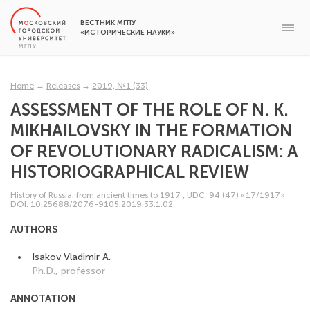
ВЕСТНИК МГПУ
«ИСТОРИЧЕСКИЕ НАУКИ»
Home
→
Releases
→
2019, №1 (33)
ASSESSMENT OF THE ROLE OF N. K.
MIKHAILOVSKY IN THE FORMATION
OF REVOLUTIONARY RADICALISM: A
HISTORIOGRAPHICAL REVIEW
History of Russia: from ancient times to 1917
,
UDC: 94 (47) «17/1917»
DOI: 10.25688/2076-9105.2019.33.1.02
AUTHORS
Isakov Vladimir A.
Ph.D., professor
ANNOTATION