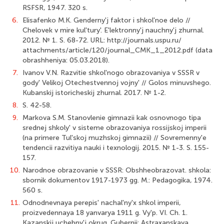
RSFSR, 1947. 320 s.
6.
Elisafenko M.K. Genderny'j faktor i shkol'noe delo //
Chelovek v mire kul'tury'. E'lektronny'j nauchny'j zhurnal.
2012. № 1. S. 68-72. URL: http://journals.uspu.ru/
attachments/article/120/journal_CMK_1_2012.pdf (data
obrashheniya: 05.03.2018).
7.
Ivanov V.N. Razvitie shkol'nogo obrazovaniya v SSSR v
gody' Velikoj Otechestvennoj vojny' // Golos minuvshego.
Kubanskij istoricheskij zhurnal. 2017. № 1-2.
8.
S. 42-58.
9.
Markova S.M. Stanovlenie gimnazii kak osnovnogo tipa
srednej shkoly' v sisteme obrazovaniya rossijskoj imperii
(na primere Tul'skoj muzhskoj gimnazii) // Sovremenny'e
tendencii razvitiya nauki i texnologij. 2015. № 1-3. S. 155-
157.
10.
Narodnoe obrazovanie v SSSR: Obshheobrazovat. shkola:
sbornik dokumentov 1917-1973 gg. M.: Pedagogika, 1974.
560 s.
11.
Odnodnevnaya perepis' nachal'ny'x shkol imperii,
proizvedennaya 18 yanvarya 1911 g. Vy'p. VI. Ch. 1.
Kazanskij uchebny'j okrug. Gubernii: Astraxanskaya,