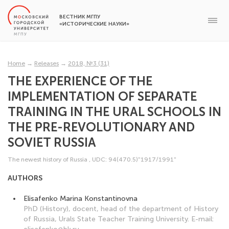
ВЕСТНИК МГПУ
«ИСТОРИЧЕСКИЕ НАУКИ»
Home
→
Releases
→
2018, №3 (31)
THE EXPERIENCE OF THE
IMPLEMENTATION OF SEPARATE
TRAINING IN THE URAL SCHOOLS IN
THE PRE-REVOLUTIONARY AND
SOVIET RUSSIA
The newest history of Russia
,
UDC: 94(470.5)"1917/1991"
AUTHORS
Elisafenko Marina Konstantinovna
PhD (History), docent, head of the department of History
of Russia, Urals State Teacher Training University. E-mail: