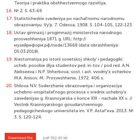
Teoriya i praktika obshhestvennogo razvitiya.
16.
№ 2. S. 63-69.
17.
Statisticheskie svedeniya po nachal'nomu narodnomu
obrazovaniyu. Vy'p. 7. Odessa, 1908. S. 104-105, 122-123.
18.
Ustav gimnazij i progimnazij ministerstva narodnogo
prosveshheniya 1871 g. URL: http://
музейреформ.рф/node/13668 (data obrashheniya:
05.03.2018).
19.
Xrestomatiya po istorii sovetskoj shkoly' i pedagogiki:
ucheb. posobie dlya studentov ped. in-tov / pod red. A.N.
Alekseeva i N.P. Shherbova; sost. i avt. vvodny'x ocherkov
M.A. Anisov. M.: Prosveshhenie, 1972. 406 s.
20.
Shilova N.V. Soderzhanie obrazovaniya i organizaciya
uchebno-vospitatel'nogo processa v srednix uchebny'x
zavedeniyax g. Krasnoyarska v konce XIX - nachale XX v. //
Vestnik Krasnoyarskogo gosudarstvennogo
pedagogicheskogo universiteta im. V.P. Astaf'eva. 2013. №
3. S. 120-124.
Download file
.pdf 352.45 kb