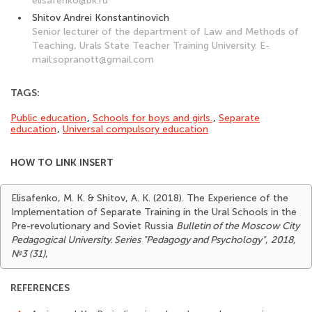
elisafenko@bk.ru
Shitov Andrei Konstantinovich
Senior lecturer of the department of Law and Methods of
Teaching, Urals State Teacher Training University. E-
mail:sopranott@gmail.com
TAGS:
Public education
,
Schools for boys and girls.
,
Separate
education
,
Universal compulsory education
HOW TO LINK INSERT
Elisafenko, M. K. & Shitov, A. K. (2018). The Experience of the
Implementation of Separate Training in the Ural Schools in the
Pre-revolutionary and Soviet Russia
Bulletin of the Moscow City
Pedagogical University. Series "Pedagogy and Psychology"
,
2018,
№3 (31)
,
REFERENCES