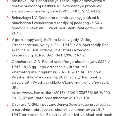
1.
Aminova L.Ya. Periodizaciya zhenskogo obrazovaniya v
dorevolyucionnoj Bashkirii // Sovremenny'e problemy'
social'no-gumanitarny'x nauk. 2015. № 1. S. 113-115.
2.
Beleczkaya L.V. Genderno orientirovanny'j podxod k
obucheniyu i vospitaniyu v rossijskoj pedagogike 60-x
godov XIX veka: dis. ... kand. ped. nauk. Pyatigorsk, 2005.
217 s.
3.
V gornile ispy'tanij: Kul'tura Urala v gody' Velikoj
Otechestvennoj vojny' (1941-1945) / A.V. Speranskij; Ros.
akad. nauk, Ural. otd-nie, In-t istorii i arxeologii.
Ekaterinburg: Izd-vo UrO RAN, 1996. 347 s.
4.
Goncharova G.D. Period razdel'nogo obucheniya v SSSR v
1943-1945 gg. i ego otrazhenie v literature i
kinematografe: preprint WP20/2013/07. M.: Izd. dom
Vy'sshej shkoly' e'konomiki, 2013. 28 s. // Nacional'ny'j
universitet «Vy'sshaya shkola e'konomiki»: oficial'ny'j sajt.
URL:
https://www.hse.ru/data/2013/12/20/1338786186/WP20_
2013_07.pdf (data obrashheniya: 05.03.2018).
5.
Direktivy' VKP(b) i postanovleniya Sovetskogo pravitel'stva
o narodnom obrazovanii: sbornik dokumentov za 1917-
1947 gg. / sost. N.I. Boldy'rev. M.; L.: Izd-vo Akad. ped. nauk