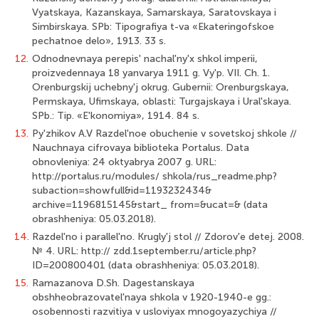
Vyatskaya, Kazanskaya, Samarskaya, Saratovskaya i
Simbirskaya. SPb: Tipografiya t-va «Ekateringofskoe
pechatnoe delo», 1913. 33 s.
12.
Odnodnevnaya perepis' nachal'ny'x shkol imperii,
proizvedennaya 18 yanvarya 1911 g. Vy'p. VII. Ch. 1.
Orenburgskij uchebny'j okrug. Gubernii: Orenburgskaya,
Permskaya, Ufimskaya, oblasti: Turgajskaya i Ural'skaya.
SPb.: Tip. «E'konomiya», 1914. 84 s.
13.
Py'zhikov A.V Razdel'noe obuchenie v sovetskoj shkole //
Nauchnaya cifrovaya biblioteka Portalus. Data
obnovleniya: 24 oktyabrya 2007 g. URL:
http://portalus.ru/modules/ shkola/rus_readme.php?
subaction=showfull&id=1193232434&
archive=1196815145&start_ from=&ucat=& (data
obrashheniya: 05.03.2018).
14.
Razdel'no i parallel'no. Krugly'j stol // Zdorov'e detej. 2008.
№ 4. URL: http:// zdd.1september.ru/article.php?
ID=200800401 (data obrashheniya: 05.03.2018).
15.
Ramazanova D.Sh. Dagestanskaya
obshheobrazovatel'naya shkola v 1920-1940-e gg.:
osobennosti razvitiya v usloviyax mnogoyazychiya //