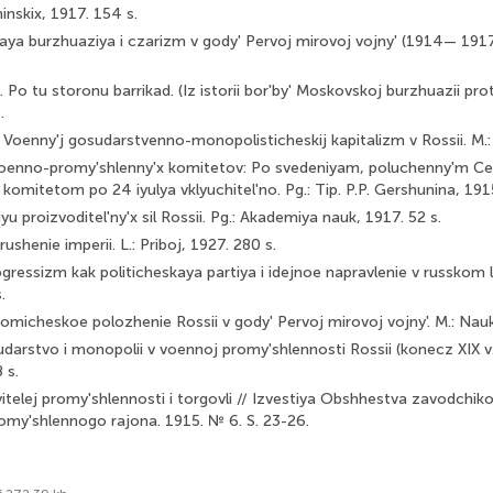
inskix, 1917. 154 s.
aya burzhuaziya i czarizm v gody' Pervoj mirovoj vojny' (1914— 1917)
 Po tu storonu barrikad. (Iz istorii bor'by' Moskovskoj burzhuazii proti
.
. Voenny'j gosudarstvenno-monopolisticheskij kapitalizm v Rossii. M.:
 voenno-promy'shlenny'x komitetov: Po svedeniyam, poluchenny'm Ce
omitetom po 24 iyulya vklyuchitel'no. Pg.: Tip. P.P. Gershunina, 1915
yu proizvoditel'ny'x sil Rossii. Pg.: Akademiya nauk, 1917. 52 s.
shenie imperii. L.: Priboj, 1927. 280 s.
ogressizm kak politicheskaya partiya i idejnoe napravlenie v russkom l
.
nomicheskoe polozhenie Rossii v gody' Pervoj mirovoj vojny'. M.: Nauk
udarstvo i monopolii v voennoj promy'shlennosti Rossii (konecz XIX v. 
 s.
itelej promy'shlennosti i torgovli // Izvestiya Obshhestva zavodchiko
my'shlennogo rajona. 1915. № 6. S. 23-26.