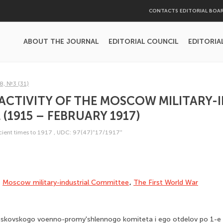
CONTACTS EDITORIAL BOA
ABOUT THE JOURNAL
EDITORIAL COUNCIL
EDITORIA
8, №3 (31)
CTIVITY OF THE MOSCOW MILITARY-
(1915 – FEBRUARY 1917)
ncient times to 1917
,
UDC: 97(47)"17/1917"
,
Moscow military-industrial Committee
,
The First World War
oskovskogo voenno-promy'shlennogo komiteta i ego otdelov po 1-e 