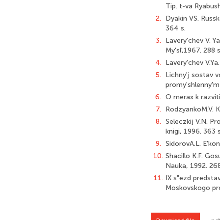
Tip. t-va Ryabush
2.
Dyakin VS. Russk
364 s.
3.
Lavery'chev V. Ya.
My'sl',1967. 288 s
4.
Lavery'chev V.Ya
5.
Lichny'j sostav
promy'shlenny'm k
6.
O merax k razviti
7.
RodzyankoM.V. Kru
8.
Seleczkij V.N. Pr
knigi, 1996. 363 s
9.
SidorovA.L. E'ko
10.
Shacillo K.F. Gos
Nauka, 1992. 268
11.
IX s"ezd predstav
Moskovskogo pro