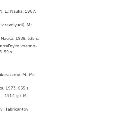
. L.: Nauka, 1967.
v revolyucii). M.:
 Nauka, 1988. 335 s.
ntral'ny'm voenno-
. 59 s.
iberalizme. M.: Mir
a, 1973. 655 s.
- 1914 g.). M.:
v i fabrikantov