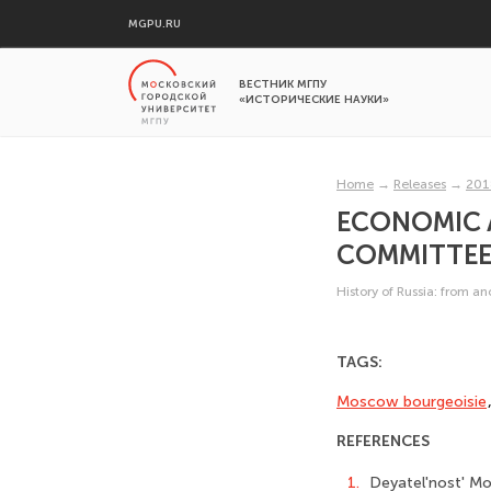
MGPU.RU
ВЕСТНИК МГПУ
«ИСТОРИЧЕСКИЕ НАУКИ»
Home
→
Releases
→
201
ECONOMIC A
COMMITTEE 
History of Russia: from a
TAGS:
Moscow bourgeoisie
REFERENCES
1.
Deyatel'nost' M