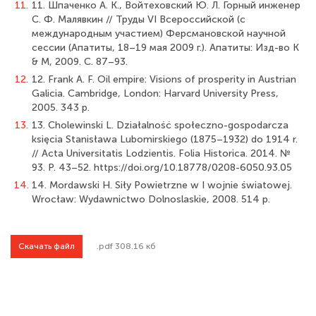
11.
11. Шпаченко А. К., Войтеховский Ю. Л. Горный инженер
С. Ф. Малявкин // Труды VI Всероссийской (с
международным участием) Ферсмановской научной
сессии (Апатиты, 18–19 мая 2009 г.). Апатиты: Изд-во K
& M, 2009. С. 87–93.
12.
12. Frank A. F. Oil empire: Visions of prosperity in Austrian
Galicia. Cambridge, London: Harvard University Press,
2005. 343 p.
13.
13. Cholewinski L. Działalność społeczno-gospodarcza
księcia Stanisława Lubomirskiego (1875–1932) do 1914 r.
// Acta Universitatis Lodzientis. Folia Historica. 2014. №
93. P. 43–52. https://doi.org/10.18778/0208-6050.93.05
14.
14. Mordawski H. Siły Powietrzne w I wojnie światowej.
Wrocław: Wydawnictwo Dolnoslaskie, 2008. 514 p.
Скачать файл
.pdf 308.16 кб