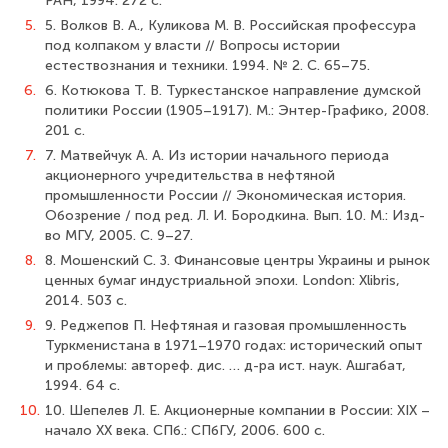
РАН, 1994. 272 с.
5.
5. Волков В. А., Куликова М. В. Российская профессура
под колпаком у власти // Вопросы истории
естествознания и техники. 1994. № 2. С. 65–75.
6.
6. Котюкова Т. В. Туркестанское направление думской
политики России (1905–1917). М.: Энтер-Графико, 2008.
201 с.
7.
7. Матвейчук А. А. Из истории начального периода
акционерного учредительства в нефтяной
промышленности России // Экономическая история.
Обозрение / под ред. Л. И. Бородкина. Вып. 10. М.: Изд-
во МГУ, 2005. С. 9–27.
8.
8. Мошенский С. З. Финансовые центры Украины и рынок
ценных бумаг индустриальной эпохи. London: Xlibris,
2014. 503 с.
9.
9. Реджепов П. Нефтяная и газовая промышленность
Туркменистана в 1971–1970 годах: исторический опыт
и проблемы: автореф. дис. … д-ра ист. наук. Ашгабат,
1994. 64 с.
10.
10. Шепелев Л. Е. Акционерные компании в России: XIX –
начало XX века. СПб.: СПбГУ, 2006. 600 с.