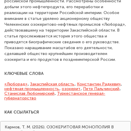
российской промышленности. Рассмотрены особенности
добычи этого нефтепродукта, его переработки и
реализации на территории Российской империи. Особое
внимание в статье уделено акционерному обществу
Челекенских озокеритово-нефтяных промыслов «Люборад»,
действовавшему на территории Закаспийской области. В
статье прослеживается история этого общества и
приводятся биографические сведения о его руководстве.
Показано наращивание масштабов его деятельности,
сделавшей общество крупнейшим производителем
озокерита и его продуктов в позднеимперской России.
КЛЮЧЕВЫЕ СЛОВА
«Люборад»
,
Закаспийская область
,
Константин Радкевич
,
нефтяная промышленность
,
озокерит
,
Петр Пальчинский
,
Станислав Любомирский
,
Туркестанское генерал-
губернаторство
КАК ССЫЛАТЬСЯ
Кармов, Т. М. (2026). ОЗОКЕРИТОВАЯ МОНОПОЛИЯ В