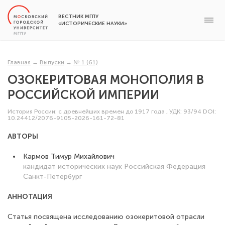
ВЕСТНИК МГПУ
«ИСТОРИЧЕСКИЕ НАУКИ»
Главная
→
Выпуски
→
№ 1 (61)
ОЗОКЕРИТОВАЯ МОНОПОЛИЯ В
РОССИЙСКОЙ ИМПЕРИИ
История России: с древнейших времен до 1917 года
,
УДК: 93/94
DOI:
10.24412/2076-9105-2026-161-72-81
АВТОРЫ
Кармов Тимур Михайлович
кандидат исторических наук
Российская Федерация
Санкт-Петербург
АННОТАЦИЯ
Статья посвящена исследованию озокеритовой отрасли