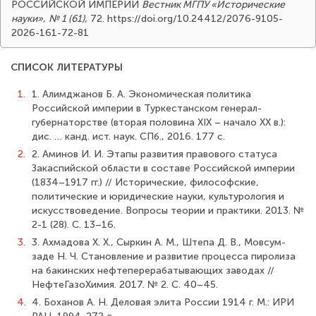
РОССИЙСКОЙ ИМПЕРИИ
Вестник МГПУ «Исторические
науки»
,
№ 1 (61)
, 72. https://doi.org/10.24412/2076-9105-
2026-161-72-81
СПИСОК ЛИТЕРАТУРЫ
1.
1. Алимджанов Б. А. Экономическая политика
Российской империи в Туркестанском генерал-
губернаторстве (вторая половина XIX – начало XX в.):
дис. … канд. ист. наук. СПб., 2016. 177 с.
2.
2. Аминов И. И. Этапы развития правового статуса
Закаспийской области в составе Российской империи
(1834–1917 гг.) // Исторические, философские,
политические и юридические науки, культурология и
искусствоведение. Вопросы теории и практики. 2013. №
2-1 (28). С. 13–16.
3.
3. Ахмадова Х. Х., Сыркин А. М., Штепа Д. В., Мовсум-
заде Н. Ч. Становление и развитие процесса пиролиза
на бакинских нефтеперерабатывающих заводах //
НефтеГазоХимия. 2017. № 2. С. 40–45.
4.
4. Боханов А. Н. Деловая элита России 1914 г. М.: ИРИ