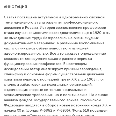
АННОТАЦИЯ
Статья посвящена актуальной и одновременно сложной
теме начального этапа развития профессионального
движения в России. История возникновения профсоюзов
стала изучаться многими исследователями еще с 1920-х гг.,
но выходившие труды базировались на очень скудных
документальных материалах, а различные воспоминания
часто отличались субъективностью и излишней
идеологизированностью. Все это создает определенные
сложности для изучения самого раннего периода
функционирования профсоюзов. В настоящем
исследовании автор анализирует причины зарождения,
специфику и основные формы существования движения,
охватывая период с последней трети XIX в. до 1905 г., от
стачек и забастовок до нелегальных организаций,
выдвигающих впервые не только социальные и
экономические требования, но и политические. На основе
анализа фондов Государственного архива Российской
Федерации вводятся в оборот новые источники конца XIX –
начала XX в. (фонды Р-6862 и Р-6935). Фонд 518 посвящен
организации «Союза союзов», который во многом