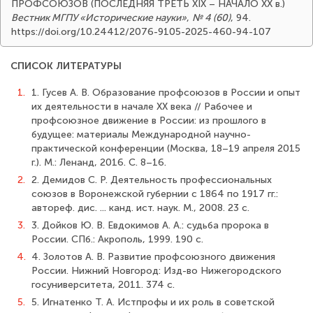
ПРОФСОЮЗОВ (ПОСЛЕДНЯЯ ТРЕТЬ XIX – НАЧАЛО ХХ в.)
Вестник МГПУ «Исторические науки»
,
№ 4 (60)
, 94.
https://doi.org/10.24412/2076-9105-2025-460-94-107
СПИСОК ЛИТЕРАТУРЫ
1.
1. Гусев А. В. Образование профсоюзов в России и опыт
их деятельности в начале ХХ века // Рабочее и
профсоюзное движение в России: из прошлого в
будущее: материалы Международной научно-
практической конференции (Москва, 18–19 апреля 2015
г.). М.: Ленанд, 2016. С. 8–16.
2.
2. Демидов С. Р. Деятельность профессиональных
союзов в Воронежской губернии с 1864 по 1917 гг.:
автореф. дис. ... канд. ист. наук. М., 2008. 23 с.
3.
3. Дойков Ю. В. Евдокимов А. А.: судьба пророка в
России. СПб.: Акрополь, 1999. 190 с.
4.
4. Золотов А. В. Развитие профсоюзного движения
России. Нижний Новгород: Изд-во Нижегородского
госуниверситета, 2011. 374 с.
5.
5. Игнатенко Т. А. Истпрофы и их роль в советской