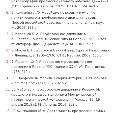
историографии профессионального рабочего движения
// Исторические записки. 1979. Т. 104. С. 240–267.
6.
6. Камалова Л. Э. Новейшие подходы к изучению
политического и профсоюзного движения в годы
Первой российской революции: дис. ... канд. ист. наук.
М., 2003. 195 с.
7.
7. Карпачев Б. А. Профсоюзное движение в
общественно-политической жизни России: 1905–1929
гг.: автореф. дис. ... д-ра ист. наук. М., 2004. 32 с.
8.
8. Носач В. Профсоюзы Санкт-Петербурга – Петрограда
– Ленинграда, 1905–1930. СПб.: Нестор, 2009. 311 с.
9.
9. Паначин Ф. Г. Учительство и революционное
движение в России (XIX – начало XX в.). М.: Педагогика,
1986. 212 с.
10.
10. Профсоюзы Москвы: Очерки истории / Г. И. Ионова
и др. М.: Профиздат, 1975. 415 с.
11.
11. Рабочее и профсоюзное движение в России: Из
прошлого в будущее: материалы Международной
научно-практической конференции (Москва, 18–19
апреля 2015 г.). М.: Ленанд, 2016. 312 с.
12.
12. Филимонов М. А. Деятельность профессиональных