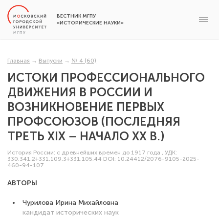
ВЕСТНИК МГПУ
«ИСТОРИЧЕСКИЕ НАУКИ»
Главная
→
Выпуски
→
№ 4 (60)
ИСТОКИ ПРОФЕССИОНАЛЬНОГО
ДВИЖЕНИЯ В РОССИИ И
ВОЗНИКНОВЕНИЕ ПЕРВЫХ
ПРОФСОЮЗОВ (ПОСЛЕДНЯЯ
ТРЕТЬ XIX – НАЧАЛО ХХ В.)
История России: с древнейших времен до 1917 года
,
УДК:
330.341.2+331.109.3+331.105.44
DOI: 10.24412/2076-9105-2025-
460-94-107
АВТОРЫ
Чурилова Ирина Михайловна
кандидат исторических наук