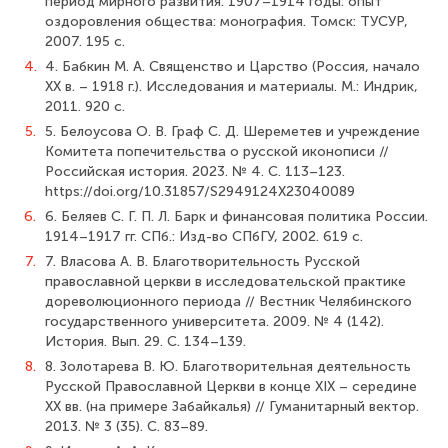
период мирного развития. 1907–1914 годы: опыт
оздоровления общества: монография. Томск: ТУСУР,
2007. 195 с.
4.
4. Бабкин М. А. Священство и Царство (Россия, начало
ХХ в. – 1918 г.). Исследования и материалы. М.: Индрик,
2011. 920 с.
5.
5. Белоусова О. В. Граф С. Д. Шереметев и учреждение
Комитета попечительства о русской иконописи //
Российская история. 2023. № 4. С. 113–123.
https://doi.org/10.31857/S2949124X23040089
6.
6. Беляев С. Г. П. Л. Барк и финансовая политика России.
1914–1917 гг. СПб.: Изд-во СПбГУ, 2002. 619 с.
7.
7. Власова А. В. Благотворительность Русской
православной церкви в исследовательской практике
дореволюционного периода // Вестник Челябинского
государственного университета. 2009. № 4 (142).
История. Вып. 29. С. 134–139.
8.
8. Золотарева В. Ю. Благотворительная деятельность
Русской Православной Церкви в конце XIX – середине
XX вв. (на примере Забайкалья) // Гуманитарный вектор.
2013. № 3 (35). С. 83–89.