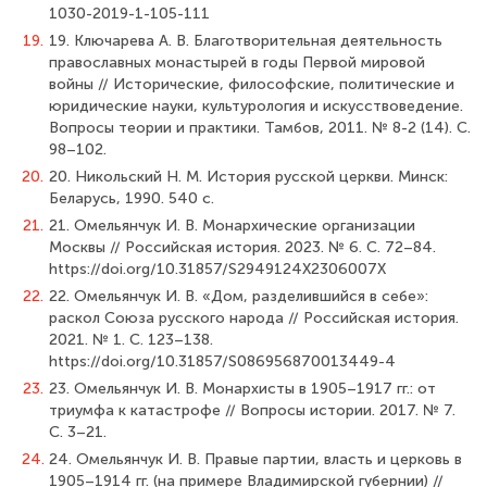
1030-2019-1-105-111
19.
19. Ключарева А. В. Благотворительная деятельность
православных монастырей в годы Первой мировой
войны // Исторические, философские, политические и
юридические науки, культурология и искусствоведение.
Вопросы теории и практики. Тамбов, 2011. № 8-2 (14). С.
98–102.
20.
20. Никольский Н. М. История русской церкви. Минск:
Беларусь, 1990. 540 с.
21.
21. Омельянчук И. В. Монархические организации
Москвы // Российская история. 2023. № 6. С. 72–84.
https://doi.org/10.31857/S2949124X2306007X
22.
22. Омельянчук И. В. «Дом, разделившийся в себе»:
раскол Союза русского народа // Российская история.
2021. № 1. С. 123–138.
https://doi.org/10.31857/S086956870013449-4
23.
23. Омельянчук И. В. Монархисты в 1905–1917 гг.: от
триумфа к катастрофе // Вопросы истории. 2017. № 7.
С. 3–21.
24.
24. Омельянчук И. В. Правые партии, власть и церковь в
1905–1914 гг. (на примере Владимирской губернии) //