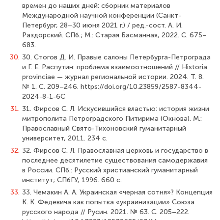
времен до наших дней: сборник материалов
Международной научной конференции (Санкт-
Петербург, 28–30 июня 2021 г.) / ред.-сост. А. И.
Раздорский. СПб.; М.: Старая Басманная, 2022. С. 675–
683.
30.
30. Стогов Д. И. Правые салоны Петербурга-Петрограда
и Г. Е. Распутин: проблема взаимоотношений // Historia
provinciae — журнал региональной истории. 2024. Т. 8.
№ 1. С. 209–246. https://doi.org/10.23859/2587-8344-
2024-8-1-6С
31.
31. Фирсов С. Л. Искусившийся властью: история жизни
митрополита Петроградского Питирима (Окнова). М.:
Православный Свято-Тихоновский гуманитарный
университет, 2011. 234 с.
32.
32. Фирсов С. Л. Православная церковь и государство в
последнее десятилетие существования самодержавия
в России. СПб.: Русский христианский гуманитарный
институт; СПбГУ, 1996. 660 с.
33.
33. Чемакин А. А. Украинская «черная сотня»? Концепция
К. К. Федевича как попытка «украинизации» Союза
русского народа // Русин. 2021. № 63. С. 205–222.