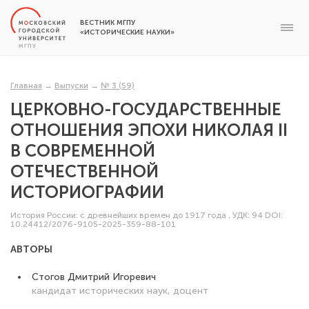
ВЕСТНИК МГПУ
«ИСТОРИЧЕСКИЕ НАУКИ»
Главная
→
Выпуски
→
№ 3 (59)
ЦЕРКОВНО-ГОСУДАРСТВЕННЫЕ
ОТНОШЕНИЯ ЭПОХИ НИКОЛАЯ II
В СОВРЕМЕННОЙ
ОТЕЧЕСТВЕННОЙ
ИСТОРИОГРАФИИ
История России: с древнейших времен до 1917 года
,
УДК: 94
DOI:
10.24412/2076-9105-2025-359-88-101
АВТОРЫ
Стогов Дмитрий Игоревич
кандидат исторических наук, доцент