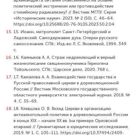
архимандрита Виталия (Максименко) на Волыни:
политический экстремизм или противодействие
стихийному радикализму? // Вестник МГПУ. Серия
«Исторические науки». 2023. № 2 (50). С. 46–64.
https://doi.org/10.25688/20-76-9105.2023.50.2.04
15.
15. Иоанн, митрополит Санкт-Петербургский и
Ладожский. Самодержавие духа. Очерки русского
самосознания. СПб.: Изд-во Л. С. Яковлевой, 1994. 349
с.
16.
16. Калмыков А. А. Страж недремлющий и верный:
жизнеописание священномученика Гермогена
Тобольского. СПб.: Царское дело, 2020. 768 с.
17.
17. Камалова А. А. Взаимодействие государства и
Русской православной церкви в дореволюционной
России // Вестник Московского государственного
областного университета: электронный журнал. 2018. №
4. С. 55–69.
18.
18. Клевцова О. В. Вклад Церкви в организацию
антиалкогольной политики в дореволюционной России
в конце XIX – начале ХХ вв. (на примере Орловской
епархии) // Гуманитарные и юридические исследования.
2019. № 1. С. 105–111. https://doi.org/10.37494/2409-