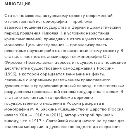
АННОТАЦИЯ
Статья посвящена актуальному сюжету современной
отечественной историографии — проблеме
взаимоотношения государства и Церкви в драматический
период правления Николая II, в условиях нарастания
кризисных явлений, приведших в итоге к уничтожению
монархии. Цель исследования — проанализировать
некоторые научные работы, посвященные этому сюжету. В
статье, в частности, анализируется монография С. Л.
Фирсова «Православная церковь и государство в последнее
десятилетие существования самодержавия в России»
(1996), в которой обращается внимание на факты,
связанные с моральным разложением православного
духовенства в предреволюционный период, с постепенным
разрушением православной основы государства в целом. В
статье отмечается, что проблема церковно-
государственных отношений в России раскрыта в
монографии М. А. Бабкина «Священство и Царство (Россия,
начало ХХ в. – 1918 г.)» (2011), автор которой пришел к
выводу, что в 1917 г. Святейший синод ничего не сделал для
спасения монархии, а духовенство задолго до свержения