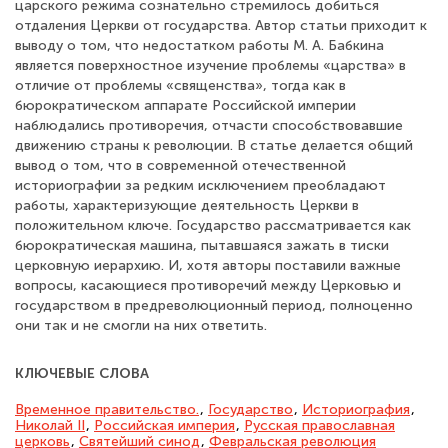
царского режима сознательно стремилось добиться
отдаления Церкви от государства. Автор статьи приходит к
выводу о том, что недостатком работы М. А. Бабкина
является поверхностное изучение проблемы «царства» в
отличие от проблемы «священства», тогда как в
бюрократическом аппарате Российской империи
наблюдались противоречия, отчасти способствовавшие
движению страны к революции. В статье делается общий
вывод о том, что в современной отечественной
историографии за редким исключением преобладают
работы, характеризующие деятельность Церкви в
положительном ключе. Государство рассматривается как
бюрократическая машина, пытавшаяся зажать в тиски
церковную иерархию. И, хотя авторы поставили важные
вопросы, касающиеся противоречий между Церковью и
государством в предреволюционный период, полноценно
они так и не смогли на них ответить.
КЛЮЧЕВЫЕ СЛОВА
Временное правительство.
,
Государство
,
Историография
,
Николай II
,
Российская империя
,
Русская православная
церковь
,
Святейший синод
,
Февральская революция