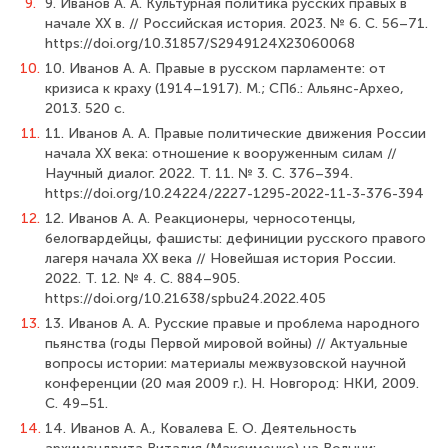
9.
9. Иванов А. А. Культурная политика русских правых в
начале XX в. // Российская история. 2023. № 6. С. 56–71.
https://doi.org/10.31857/S2949124X23060068
10.
10. Иванов А. А. Правые в русском парламенте: от
кризиса к краху (1914–1917). М.; СПб.: Альянс-Архео,
2013. 520 с.
11.
11. Иванов А. А. Правые политические движения России
начала XX века: отношение к вооруженным силам //
Научный диалог. 2022. Т. 11. № 3. С. 376–394.
https://doi.org/10.24224/2227-1295-2022-11-3-376-394
12.
12. Иванов А. А. Реакционеры, черносотенцы,
белогвардейцы, фашисты: дефиниции русского правого
лагеря начала XX века // Новейшая история России.
2022. Т. 12. № 4. С. 884–905.
https://doi.org/10.21638/spbu24.2022.405
13.
13. Иванов А. А. Русские правые и проблема народного
пьянства (годы Первой мировой войны) // Актуальные
вопросы истории: материалы межвузовской научной
конференции (20 мая 2009 г.). Н. Новгород: НКИ, 2009.
С. 49–51.
14.
14. Иванов А. А., Ковалева Е. О. Деятельность