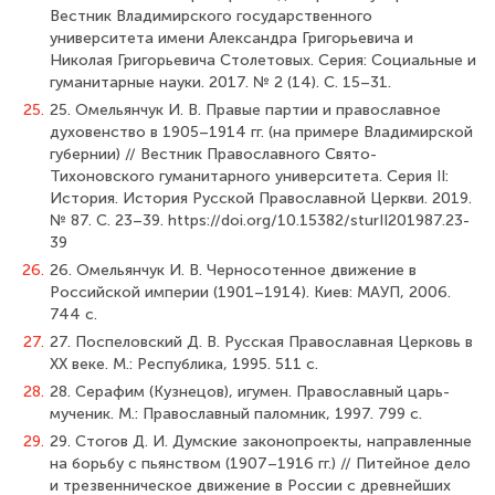
Вестник Владимирского государственного
университета имени Александра Григорьевича и
Николая Григорьевича Столетовых. Серия: Социальные и
гуманитарные науки. 2017. № 2 (14). С. 15–31.
25.
25. Омельянчук И. В. Правые партии и православное
духовенство в 1905–1914 гг. (на примере Владимирской
губернии) // Вестник Православного Свято-
Тихоновского гуманитарного университета. Серия II:
История. История Русской Православной Церкви. 2019.
№ 87. С. 23–39. https://doi.org/10.15382/sturII201987.23-
39
26.
26. Омельянчук И. В. Черносотенное движение в
Российской империи (1901–1914). Киев: МАУП, 2006.
744 с.
27.
27. Поспеловский Д. В. Русская Православная Церковь в
ХХ веке. М.: Республика, 1995. 511 с.
28.
28. Серафим (Кузнецов), игумен. Православный царь-
мученик. М.: Православный паломник, 1997. 799 с.
29.
29. Стогов Д. И. Думские законопроекты, направленные
на борьбу с пьянством (1907–1916 гг.) // Питейное дело
и трезвенническое движение в России с древнейших