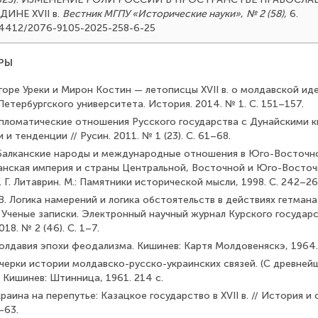
ИНЕ XVII в.
Вестник МГПУ «Исторические науки»
,
№ 2 (58)
, 6.
0.24412/2076-9105-2025-258-6-25
РЫ
ригоре Уреки и Мирон Костин — летописцы XVII в. о молдавской ид
етербургского университета. История. 2014. № 1. С. 151–157.
Дипломатические отношения Русского государства с Дунайскими 
ии и тенденции // Русин. 2011. № 1 (23). С. 61–68.
. Балканские народы и международные отношения в Юго-Восточно
 Османская империя и страны Центральной, Восточной и Юго-Восточн
. Г. Г. Литаврин. М.: Памятники исторической мысли, 1998. С. 242–26
В. Логика намерений и логика обстоятельств в действиях гетмана
/ Ученые записки. Электронный научный журнал Курского государ
18. № 2 (46). С. 1–7.
Молдавия эпохи феодализма. Кишинев: Картя Молдовеняскэ, 1964.
Очерки истории молдавско-русско-украинских связей. (С древней
). Кишинев: Штинница, 1961. 214 с.
Украина на перепутье: Казацкое государство в XVII в. // История и
–63.