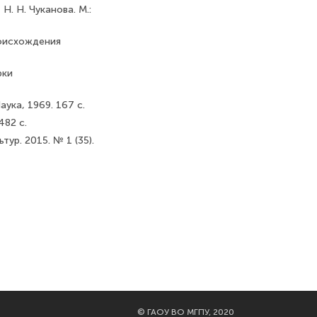
 Н. Н. Чуканова. М.:
роисхождения
рки
аука, 1969. 167 с.
482 с.
тур. 2015. № 1 (35).
©
ГАОУ ВО МГПУ, 2020