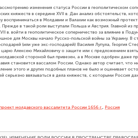
ассмотрению изменения статуса России в геополитическом соп
ких княжеств в середине XVII в. Дан анализ обстоятельств, кот
у восприниматься в Молдавии и Валахии как возможный протект
Прежде в такой роли выступали Польша и Австрия. Главной из п
VII в. войти в геополитическое соперничество за влияние в Поду
ешное для Москвы начало Русско-польской войны за Украину. В 
сподарей (или уже экс-господарей) Василия Лупула, Георгия Ст
 к царю Алексею Михайловичу о защите или с предложением взят
. молдавской стороной был привезен, а в Москве одобрен даже п
авия становится вассалом России. Однако автор считает, что н
ление этого и других подобных планов не было и оценивает ос
 серьезно ввязываться в дела княжеств, с которыми Россия даж
проект молдавского вассалитета России 1656 г.
,
Россия
. (2025). ИЗМЕНЕНИЕ РОЛИ РОССИИ В ПРОСТРАНСТВЕ ПРАВОС