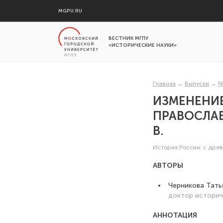
MGPU.RU
ВЕСТНИК МГПУ
«ИСТОРИЧЕСКИЕ НАУКИ»
Главная
→
Выпуски
→
№
ИЗМЕНЕНИЕ
ПРАВОСЛАВ
В.
История России: с дре
АВТОРЫ
Черникова Тать
доктор историч
АННОТАЦИЯ