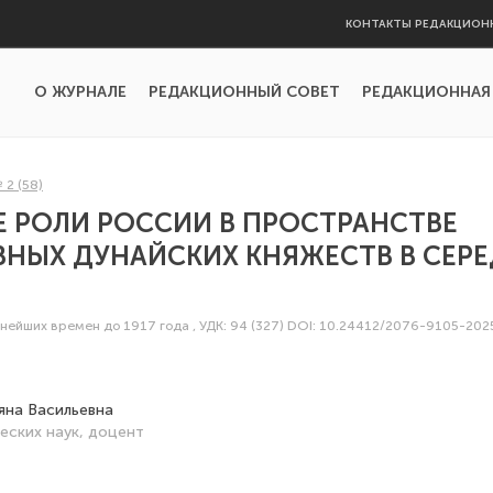
КОНТАКТЫ РЕДАКЦИОН
О ЖУРНАЛЕ
РЕДАКЦИОННЫЙ СОВЕТ
РЕДАКЦИОННАЯ
 2 (58)
 РОЛИ РОССИИ В ПРОСТРАНСТВЕ
НЫХ ДУНАЙСКИХ КНЯЖЕСТВ В СЕРЕД
внейших времен до 1917 года
,
УДК: 94 (327)
DOI: 10.24412/2076-9105-202
яна Васильевна
еских наук, доцент