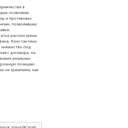
ерничестве в
орые позволили
ор и противовес
ричин, позволивших
навье,
статье рассмотрены
ефана, Константина
ь княжество под
роект договора, на
икаких реальных
торожную позицию
е не граничила, как
ЛАВНЫХ ДУНАЙСКИХ