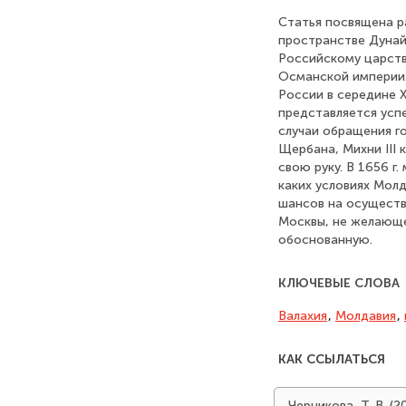
Статья посвящена р
пространстве Дунайс
Российскому царств
Османской империи. 
России в середине X
представляется усп
случаи обращения го
Щербана, Михни III
свою руку. В 1656 г
каких условиях Молд
шансов на осуществ
Москвы, не желающей
обоснованную.
КЛЮЧЕВЫЕ СЛОВА
Валахия
,
Молдавия
,
КАК ССЫЛАТЬСЯ
Черникова, Т. В