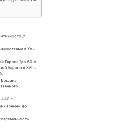
ентичности //
княжествами в XV–
й Европе (до 60-х
ой Европы в XVII в.
5.
 Богдана
ственного
 440 с.
ших времен до
 современность.