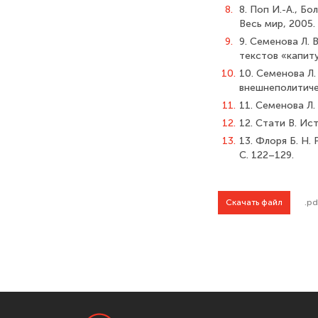
8.
8. Поп И.-А., Бо
Весь мир, 2005. 
9.
9. Семенова Л.
текстов «капитул
10.
10. Семенова Л.
внешнеполитичес
11.
11. Семенова Л. 
12.
12. Стати В. Ист
13.
13. Флоря Б. Н. 
С. 122–129.
Скачать файл
.pd