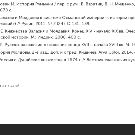
лован И. История Румынии / пер. с рум.: В. Взратик, В. Н. Мищенко,
678 с.
 Валахия и Молдавия в системе Османской империи (к истории п
яций») // Русин. 2011. № 2 (24). С. 131–139.
 Е. Княжества Валахия и Молдавия. Конец XIV - начало XIX вв. Оче
кой истории. М.: Индрик, 2006. 400 с.
Е. Русско-валашские отношения конца XVII – начала XVIII вв. М.: Н
ория Молдовы. 2-е изд., доп. и отред. Кишинев: Arva Color, 2014. 
Россия и Дунайские княжества в 1674 г. // Вестник славянских куль
f 419.34 кб