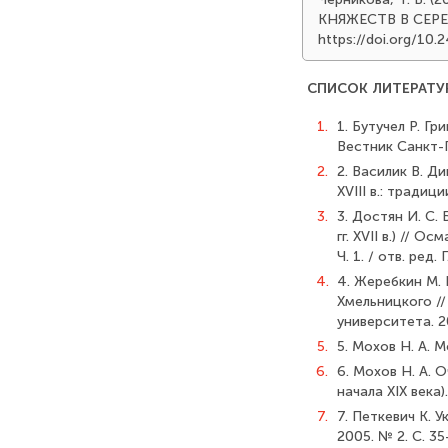
КНЯЖЕСТВ В СЕРЕД
https://doi.org/1
СПИСОК ЛИТЕРАТУ
1.
1. Бутучел Р. Г
Вестник Санкт-П
2.
2. Василик В. 
XVIII в.: традиц
3.
3. Достян И. С
гг. ХVII в.) //
Ч. 1. / отв. ред
4.
4. Жеребкин М. 
Хмельницкого /
университета. 20
5.
5. Мохов Н. А. 
6.
6. Мохов Н. А. 
начала XIX века
7.
7. Петкевич К. 
2005. № 2. С. 35