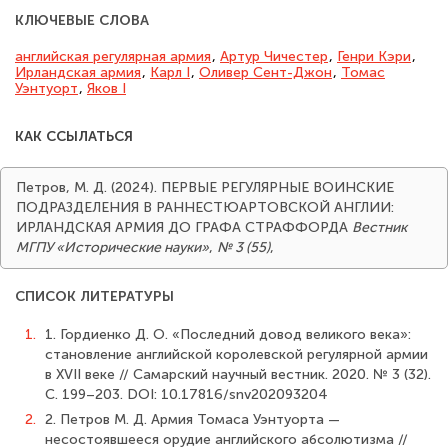
КЛЮЧЕВЫЕ СЛОВА
английская регулярная армия
,
Артур Чичестер
,
Генри Кэри
,
Ирландская армия
,
Карл I
,
Оливер Сент-Джон
,
Томас
Уэнтуорт
,
Яков I
КАК ССЫЛАТЬСЯ
Петров, М. Д. (2024). ПЕРВЫЕ РЕГУЛЯРНЫЕ ВОИНСКИЕ
ПОДРАЗДЕЛЕНИЯ В РАННЕСТЮАРТОВСКОЙ АНГЛИИ:
ИРЛАНДСКАЯ АРМИЯ ДО ГРАФА СТРАФФОРДА
Вестник
МГПУ «Исторические науки»
,
№ 3 (55)
,
СПИСОК ЛИТЕРАТУРЫ
1.
1. Гордиенко Д. О. «Последний довод великого века»:
становление английской королевской регулярной армии
в XVII веке // Самарский научный вестник. 2020. № 3 (32).
С. 199–203. DOI: 10.17816/snv202093204
2.
2. Петров М. Д. Армия Томаса Уэнтуорта —
несостоявшееся орудие английского абсолютизма //