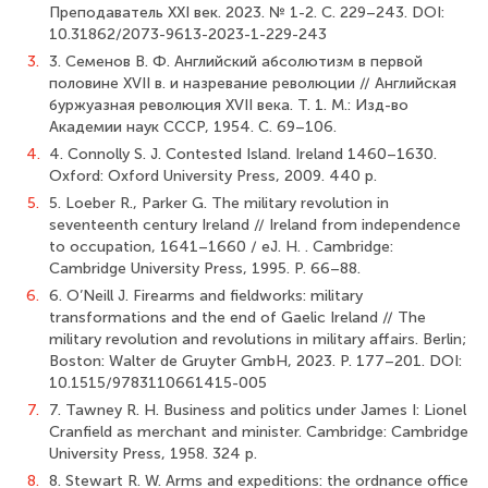
Преподаватель XXI век. 2023. № 1-2. С. 229–243. DOI:
10.31862/2073-9613-2023-1-229-243
3.
3. Семенов В. Ф. Английский абсолютизм в первой
половине XVII в. и назревание революции // Английская
буржуазная революция XVII века. Т. 1. М.: Изд-во
Академии наук СССР, 1954. С. 69–106.
4.
4. Connolly S. J. Contested Island. Ireland 1460–1630.
Oxford: Oxford University Press, 2009. 440 p.
5.
5. Loeber R., Parker G. The military revolution in
seventeenth century Ireland // Ireland from independence
to occupation, 1641–1660 / eJ. H. . Cambridge:
Cambridge University Press, 1995. P. 66–88.
6.
6. O’Neill J. Firearms and fieldworks: military
transformations and the end of Gaelic Ireland // The
military revolution and revolutions in military affairs. Berlin;
Boston: Walter de Gruyter GmbH, 2023. P. 177–201. DOI:
10.1515/9783110661415-005
7.
7. Tawney R. H. Business and politics under James I: Lionel
Cranfield as merchant and minister. Cambridge: Cambridge
University Press, 1958. 324 p.
8.
8. Stewart R. W. Arms and expeditions: the ordnance office