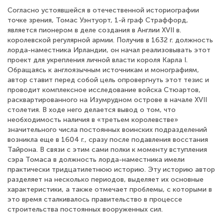
Согласно устоявшейся в отечественной историографии
точке зрения, Томас Уэнтуорт, 1-й граф Страффорд,
является пионером в деле создания в Англии XVII в.
королевской регулярной армии. Получив в 1632 г. должность
лорда-наместника Ирландии, он начал реализовывать этот
проект для укрепления личной власти короля Карла I.
Обращаясь к англоязычным источникам и монографиям,
автор ставит перед собой цель опровергнуть этот тезис и
проводит комплексное исследование войска Стюартов,
расквартированного на Изумрудном острове в начале XVII
столетия. В ходе него делается вывод о том, что
необходимость наличия в «третьем королевстве»
значительного числа постоянных воинских подразделений
возникла еще в 1604 г., сразу после подавления восстания
Тайрона. В связи с этим сами полки к моменту вступления
сэра Томаса в должность лорда-наместника имели
практически тридцатилетнюю историю. Эту историю автор
разделяет на несколько периодов, выделяет их основные
характеристики, а также отмечает проблемы, с которыми в
это время сталкивалось правительство в процессе
строительства постоянных вооруженных сил.