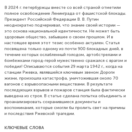
В 2024 г. петербуржцы вместе со всей страной отметили
полное освобождение Ленинграда от фашистской блокады.
Президент Российской Федерации В. В. Путин
неоднократно подчеркивал, что знание своей истории —
это основа национальной идентичности. Не может быть
здоровым общество, забывшее о своем прошлом. И в
настоящее время этот тезис особенно актуален. Статья
посвящена только одному из почти 900 блокадных дней, в
течение которых ослабленный голодом, артобстрелами и
бомбежками город-герой мужественно сражался с врагом и
победил! Описываются события 29 марта 1942 г., когда на
станции Ржевка, являвшейся ключевым звеном Дороги
жизни, произошла катастрофа, уничтожившая около 70
вагонов с взрывоопасными веществами. В результате
последующих взрывов и пожаров станция была фактически
выведена из строя. В статье сделана попытка объединить и
проанализировать сохранившиеся документы и
воспоминания, которые смогли бы пролить свет на причины
и последствия Ржевской трагедии.
КЛЮЧЕВЫЕ СЛОВА