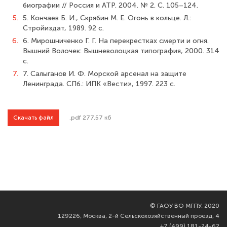
биографии // Россия и АТР. 2004. № 2. С. 105–124.
5.
5. Кончаев Б. И., Скрябин М. Е. Огонь в кольце. Л.:
Стройиздат, 1989. 92 с.
6.
6. Мирошниченко Г. Г. На перекрестках смерти и огня.
Вышний Волочек: Вышневолоцкая типография, 2000. 314
с.
7.
7. Салыганов И. Ф. Морской арсенал на защите
Ленинграда. СПб.: ИПК «Вести», 1997. 223 с.
Скачать файл
.pdf 277.57 кб
©
ГАОУ ВО МГПУ, 2020
129226, Москва, 2-й Сельскохозяйственный проезд, 4
+7 (499) 181-24-62