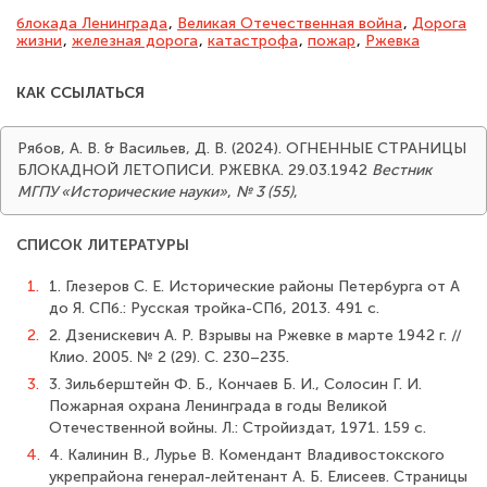
блокада Ленинграда
,
Великая Отечественная война
,
Дорога
жизни
,
железная дорога
,
катастрофа
,
пожар
,
Ржевка
КАК ССЫЛАТЬСЯ
Рябов, А. В. & Васильев, Д. В. (2024). ОГНЕННЫЕ СТРАНИЦЫ
БЛОКАДНОЙ ЛЕТОПИСИ. РЖЕВКА. 29.03.1942
Вестник
МГПУ «Исторические науки»
,
№ 3 (55)
,
СПИСОК ЛИТЕРАТУРЫ
1.
1. Глезеров С. Е. Исторические районы Петербурга от А
до Я. СПб.: Русская тройка-СПб, 2013. 491 с.
2.
2. Дзенискевич А. Р. Взрывы на Ржевке в марте 1942 г. //
Клио. 2005. № 2 (29). С. 230–235.
3.
3. Зильберштейн Ф. Б., Кончаев Б. И., Солосин Г. И.
Пожарная охрана Ленинграда в годы Великой
Отечественной войны. Л.: Стройиздат, 1971. 159 с.
4.
4. Калинин В., Лурье В. Комендант Владивостокского
укрепрайона генерал-лейтенант А. Б. Елисеев. Страницы