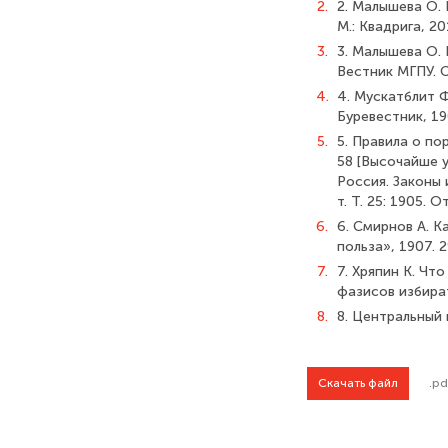
2.
2. Малышева О.
М.: Квадрига, 20
3.
3. Малышева О. 
Вестник МГПУ. С
4.
4. Мускатблит Ф
Буревестник, 190
5.
5. Правила о по
58 [Высочайше у
Россия. Законы 
т. Т. 25: 1905. 
6.
6. Смирнов А. К
польза», 1907. 2
7.
7. Хряпин К. Ч
фазисов избират
8.
8. Центральный 
Скачать файл
.pd