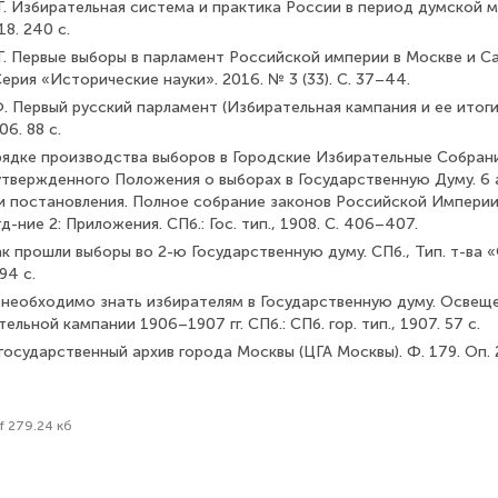
 Г. Избирательная система и практика России в период думской 
18. 240 с.
Г. Первые выборы в парламент Российской империи в Москве и Са
ерия «Исторические науки». 2016. № 3 (33). С. 37–44.
. Первый русский парламент (Избирательная кампания и ее итоги
6. 88 с.
рядке производства выборов в Городские Избирательные Собрани
твержденного Положения о выборах в Государственную Думу. 6 авг
и постановления. Полное собрание законов Российской Империи.
Отд-ние 2: Приложения. СПб.: Гос. тип., 1908. С. 406–407.
ак прошли выборы во 2-ю Государственную думу. СПб., Тип. т-ва
94 с.
то необходимо знать избирателям в Государственную думу. Освещ
ельной кампании 1906–1907 гг. СПб.: СПб. гор. тип., 1907. 57 с.
государственный архив города Москвы (ЦГА Москвы). Ф. 179. Оп. 2
f 279.24 кб