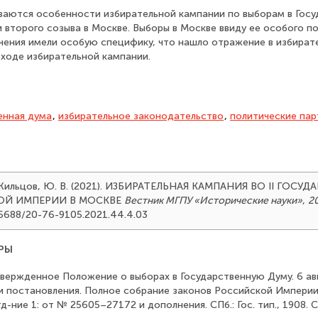
ваются особенности избирательной кампании по выборам в Гос
 второго созыва в Москве. Выборы в Москве ввиду ее особого п
чения имели особую специфику, что нашло отражение в избират
 ходе избирательной кампании.
енная дума
,
избирательное законодательство
,
политические пар
& Жильцов, Ю. В. (2021). ИЗБИРАТЕЛЬНАЯ КАМПАНИЯ ВО II ГОС
ОЙ ИМПЕРИИ В МОСКВЕ
Вестник МГПУ «Исторические науки»
,
2
.25688/20-76-9105.2021.44.4.03
РЫ
вержденное Положение о выборах в Государственную Думу. 6 авгу
и постановления. Полное собрание законов Российской Империи.
Отд-ние 1: от № 25605–27172 и дополнения. СПб.: Гос. тип., 1908.