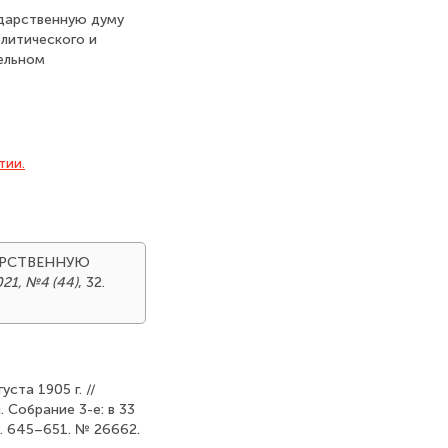
ударственную думу
олитического и
ельном
тии.
УДАРСТВЕННУЮ
021, №4 (44)
, 32.
ста 1905 г. //
 Собрание 3-е: в 33
 С. 645–651. № 26662.