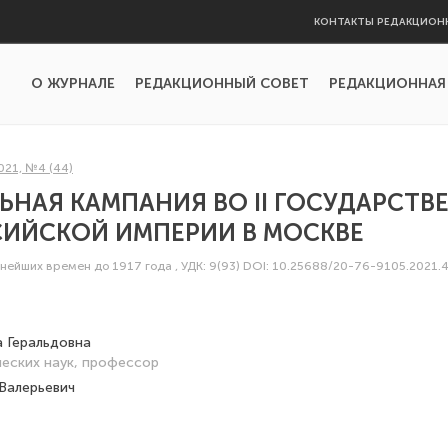
КОНТАКТЫ РЕДАКЦИОН
О ЖУРНАЛЕ
РЕДАКЦИОННЫЙ СОВЕТ
РЕДАКЦИОННАЯ
021, №4 (44)
ЬНАЯ КАМПАНИЯ ВО II ГОСУДАРСТ
СИЙСКОЙ ИМПЕРИИ В МОСКВЕ
внейших времен до 1917 года
,
УДК: 9(93)
DOI: 10.25688/20-76-9105.2021.4
 Геральдовна
еских наук, профессор
Валерьевич