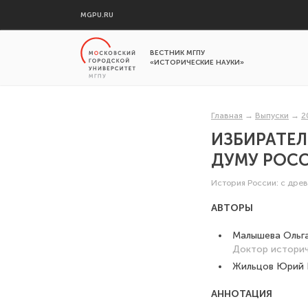
MGPU.RU
ВЕСТНИК МГПУ
«ИСТОРИЧЕСКИЕ НАУКИ»
Главная
→
Выпуски
→
2
ИЗБИРАТЕЛ
ДУМУ РОС
История России: с дре
АВТОРЫ
Малышева Ольга
Доктор историч
Жильцов Юрий 
АННОТАЦИЯ