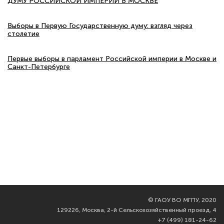
ДУМУ РОССИЙСКОЙ ИМПЕРИИ В МОСКВЕ
Выборы в Первую Государственную думу: взгляд через
столетие
Первые выборы в парламент Российской империи в Москве и
Санкт-Петербурге
©
ГАОУ ВО МГПУ, 2020
129226, Москва, 2-й Сельскохозяйственный проезд, 4
+7 (499) 181-24-62