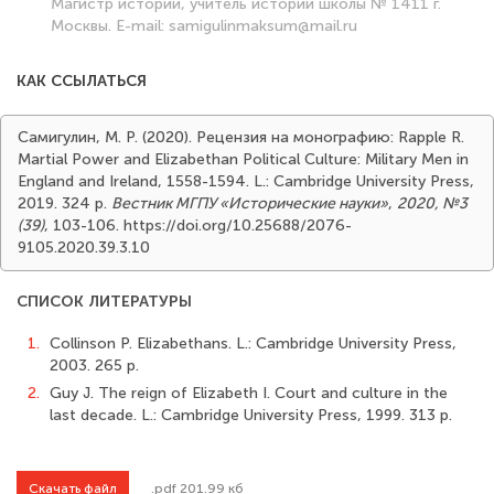
Магистр истории, учитель истории школы № 1411 г.
Москвы. E-mail: samigulinmaksum@mail.ru
КАК ССЫЛАТЬСЯ
Самигулин, М. Р. (2020). Рецензия на монографию: Rapple R.
Martial Power and Elizabethan Political Culture: Military Men in
England and Ireland, 1558-1594. L.: Cambridge University Press,
2019. 324 p.
Вестник МГПУ «Исторические науки»
,
2020, №3
(39)
, 103-106. https://doi.org/10.25688/2076-
9105.2020.39.3.10
СПИСОК ЛИТЕРАТУРЫ
1.
Collinson P. Elizabethans. L.: Cambridge University Press,
2003. 265 p.
2.
Guy J. The reign of Elizabeth I. Court and culture in the
last decade. L.: Cambridge University Press, 1999. 313 p.
Скачать файл
.pdf 201.99 кб