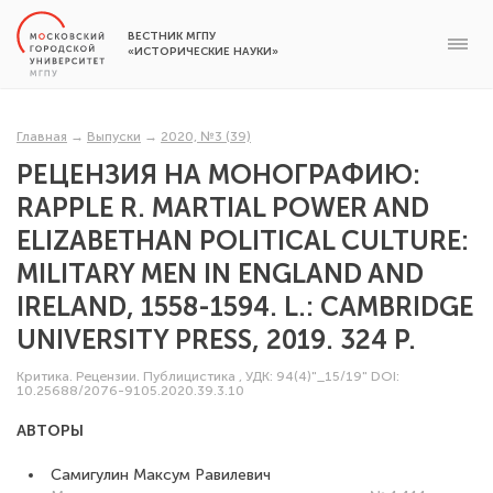
ВЕСТНИК МГПУ
«ИСТОРИЧЕСКИЕ НАУКИ»
Главная
→
Выпуски
→
2020, №3 (39)
РЕЦЕНЗИЯ НА МОНОГРАФИЮ:
RAPPLE R. MARTIAL POWER AND
ELIZABETHAN POLITICAL CULTURE:
MILITARY MEN IN ENGLAND AND
IRELAND, 1558-1594. L.: CAMBRIDGE
UNIVERSITY PRESS, 2019. 324 P.
Критика. Рецензии. Публицистика
,
УДК: 94(4)"_15/19"
DOI:
10.25688/2076-9105.2020.39.3.10
АВТОРЫ
Самигулин Максум Равилевич