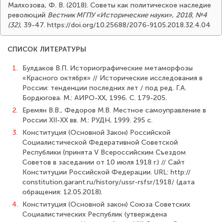
Малхозова, Ф. В. (2018). Советы как политическое наследие
революций
Вестник МГПУ «Исторические науки»
,
2018, №4
(32)
, 39-47. https://doi.org/10.25688/2076-9105.2018.32.4.04
СПИСОК ЛИТЕРАТУРЫ
1.
Булдаков В.П. Историографические метаморфозы
«Красного октября» // Исто­рические исследования в
России: тенденции последних лет / под ред. Г.А.
Бордюгова. М.: АИРО-ХХ, 1996. С. 179-205.
2.
Еремян В.В., Федоров М.В. Местное самоуправление в
России XII-XX вв. М.: РУДН, 1999. 295 с.
3.
Конституция (Основной Закон) Российской
Социалистической Федератив­ной Советской
Республики (принята V Всероссийским Съездом
Советов в заседа­нии от 10 июля 1918 г.) // Сайт
Конституции Российской Федерации. URL: http://
constitution.garant.ru/history/ussr-rsfsr/1918/ (дата
обращения: 12.05.2018).
4.
Конституция (Основной закон) Союза Советских
Социалистических Респуб­лик (утверждена