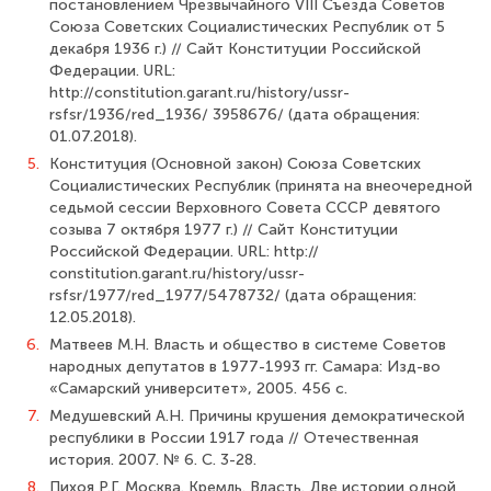
постановлением Чрезвычайного VIII Съезда Советов
Союза Со­ветских Социалистических Республик от 5
декабря 1936 г.) // Сайт Конституции Рос­сийской
Федерации. URL:
http://constitution.garant.ru/history/ussr-
rsfsr/1936/red_1936/ 3958676/ (дата обращения:
01.07.2018).
5.
Конституция (Основной закон) Союза Советских
Социалистических Респуб­лик (принята на внеочередной
седьмой сессии Верховного Совета СССР девятого
созыва 7 октября 1977 г.) // Сайт Конституции
Российской Федерации. URL: http://
constitution.garant.ru/history/ussr-
rsfsr/1977/red_1977/5478732/ (дата обращения:
12.05.2018).
6.
Матвеев М.Н. Власть и общество в системе Советов
народных депутатов в 1977-1993 гг. Самара: Изд-во
«Самарский университет», 2005. 456 с.
7.
Медушевский А.Н. Причины крушения демократической
республики в России 1917 года // Отечественная
история. 2007. № 6. С. 3-28.
8.
Пихоя Р.Г. Москва. Кремль. Власть. Две истории одной