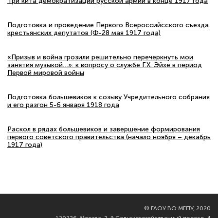
Три кита демократизации русской армии в конце 1917 года
Подготовка и проведение Первого Всероссийсского съезда
крестьянских депутатов (Ф-28 мая 1917 года)
«Призыв и война грозили решительно перечеркнуть мои
занятия музыкой…»: к вопросу о службе Г.Х. Эйхе в период
Первой мировой войны
Подготовка большевиков к созыву Учредительного собрания
и его разгон 5-6 января 1918 года
Раскол в рядах большевиков и завершение формирования
первого советского правительства (начало ноября – декабрь
1917 года)
©
ГАОУ ВО МГПУ, 2020