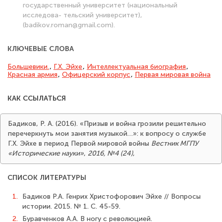
государственный университет (национальный
исследова- тельский университет),
(badikov.roman@gmail.com).
КЛЮЧЕВЫЕ СЛОВА
Большевики.
,
Г.Х. Эйхе
,
Интеллектуальная биография
,
Красная армия
,
Офицерский корпус
,
Первая мировая война
КАК ССЫЛАТЬСЯ
Бадиков, Р. А. (2016). «Призыв и война грозили решительно
перечеркнуть мои занятия музыкой…»: к вопросу о службе
Г.Х. Эйхе в период Первой мировой войны
Вестник МГПУ
«Исторические науки»
,
2016, №4 (24)
,
СПИСОК ЛИТЕРАТУРЫ
1.
Бадиков Р.А. Генрих Христофорович Эйхе // Вопросы
истории. 2015. № 1. С. 45-59.
2.
Буравченков А.А. В ногу с революцией.