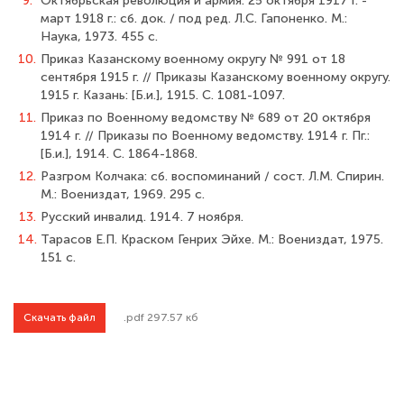
9.
Октябрьская революция и армия. 25 октября 1917 г. -
март 1918 г.: сб. док. / под ред. Л.С. Гапоненко. М.:
Наука, 1973. 455 с.
10.
Приказ Казанскому военному округу № 991 от 18
сентября 1915 г. // Приказы Казанскому военному округу.
1915 г. Казань: [Б.и.], 1915. С. 1081-1097.
11.
Приказ по Военному ведомству № 689 от 20 октября
1914 г. // Приказы по Военному ведомству. 1914 г. Пг.:
[Б.и.], 1914. С. 1864-1868.
12.
Разгром Колчака: сб. воспоминаний / сост. Л.М. Спирин.
М.: Воениздат, 1969. 295 с.
13.
Русский инвалид. 1914. 7 ноября.
14.
Тарасов Е.П. Краском Генрих Эйхе. М.: Воениздат, 1975.
151 с.
Скачать файл
.pdf 297.57 кб