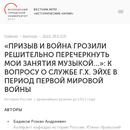
ВЕСТНИК МГПУ
«ИСТОРИЧЕСКИЕ НАУКИ»
Главная
→
Выпуски
→
2016, №4 (24)
«ПРИЗЫВ И ВОЙНА ГРОЗИЛИ
РЕШИТЕЛЬНО ПЕРЕЧЕРКНУТЬ
МОИ ЗАНЯТИЯ МУЗЫКОЙ…»: К
ВОПРОСУ О СЛУЖБЕ Г.Х. ЭЙХЕ В
ПЕРИОД ПЕРВОЙ МИРОВОЙ
ВОЙНЫ
История России: с древнейших времен до 1917 года
АВТОРЫ
Бадиков Роман Андреевич
Аспирант кафедры истории России, Южно-Уральский