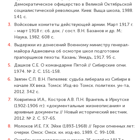
Демократическое офицерство в Вели­кой Октябрьской
социалистической революции. Киев: Выща школа, 1988.
141 с.
3.
Войсковые комитеты действующей армии. Март 1917 г.
- март 1918 г.: сб. док. / сост. В.Н. Базанов и др. М.:
Наука, 1982. 608 с.
4.
Выдержки из донесений Военному министру генерал-
майора Адамовича об осмотре школ подготовки
прапорщиков пехоты. Казань: Умидъ, 1917. 95 с.
5.
Дашков С.Е. О командарме Пятой // Сибирские огни.
1974. № 2. С. 151-158.
6.
Звягин С.П. В.Н. Пепеляев: судьба либерала из Сибири в
начале ХХ века. Томск: Изд-во Томск. политехн. ун-та,
2012. 342 с.
7.
Ковригина И.А., Костров А.В. П.Н. Врангель в Иркутске
(1902-1906 гг.): «до­кументальные жизнеописания» и
архивные документы // Новый исторический вест­ник.
2012. № 2. С. 57-65.
8.
Молоков И.Е. Г.Х. Эйхе (1893-1968) // Герои огненных лет:
очерки. Омск: Омск. кн. изд-во, 1989. С. 99-108.