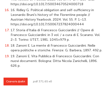
https://doi.org/10.1017/S0034670524000718
16.
16. Ridley G. Political obligation and self-sufficiency in
Leonardo Bruni’s history of the Florentine people //
Austrian History Yearbook. 2024. Vol. 55. P. 1–13.
https://doi.org/10.1017/S0067237824000444
17.
17. Storia d’Italia di Francesco Guicciardini // Opere di
Francesco Guicciardini: in 3 vol. / a cura di E. Scarano. Vol.
2–3. Torino: UTET, 1981. 1045+979 p.
18.
18. Zanoni E. La mente di Francesco Guicciardini. Nelle
opera politiche e storiche. Firenze: G. Barbera, 1897. 492 p.
19.
19. Zanoni E. Vita Pubblica di Francesco Guicciardini. Con
nuovi documenti. Bologna: Ditta Nicola Zanichelli, 1896.
626 p.
Скачать файл
.pdf 371.65 кб