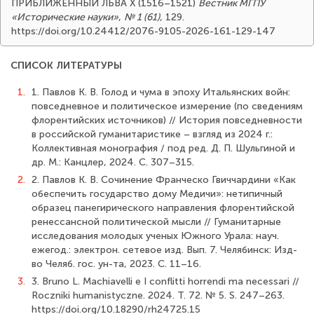
ПРИБЛИЖЕННЫЙ ЛЬВА X (1516–1521)
Вестник МГПУ
«Исторические науки»
,
№ 1 (61)
, 129.
https://doi.org/10.24412/2076-9105-2026-161-129-147
СПИСОК ЛИТЕРАТУРЫ
1.
1. Павлов К. В. Голод и чума в эпоху Итальянских войн:
повседневное и политическое измерение (по сведениям
флорентийских источников) // История повседневности
в российской гуманитаристике – взгляд из 2024 г.:
Коллективная монография / под ред. Д. П. Шульгиной и
др. М.: Канцлер, 2024. С. 307–315.
2.
2. Павлов К. В. Сочинение Франческо Гвиччардини «Как
обеспечить государство дому Медичи»: нетипичный
образец панегирического направления флорентийской
ренессансной политической мысли // Гуманитарные
исследования молодых ученых Южного Урала: науч.
ежегод.: электрон. сетевое изд. Вып. 7. Челябинск: Изд-
во Челяб. гос. ун-та, 2023. С. 11–16.
3.
3. Bruno L. Machiavelli e I conflitti horrendi ma necessari //
Roczniki humanistyczne. 2024. T. 72. № 5. S. 247–263.
https://doi.org/10.18290/rh24725.15