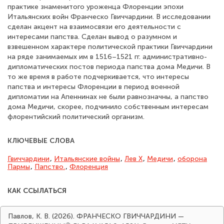
практике знаменитого уроженца Флоренции эпохи
Итальянских войн Франческо Гвиччардини. В исследовании
сделан акцент на взаимосвязи его деятельности с
интересами папства. Сделан вывод о разумном и
взвешенном характере политической практики Гвиччардини
на ряде занимаемых им в 1516–1521 гг. административно-
дипломатических постов периода папства дома Медичи. В
то же время в работе подчеркивается, что интересы
папства и интересы Флоренции в период военной
дипломатии на Апеннинах не были равнозначны, а папство
дома Медичи, скорее, подчинило собственным интересам
флорентийский политический организм.
КЛЮЧЕВЫЕ СЛОВА
Гвиччардини
,
Итальянские войны
,
Лев X
,
Медичи
,
оборона
Пармы
,
Папство.
,
Флоренция
КАК ССЫЛАТЬСЯ
Павлов, К. В. (2026). ФРАНЧЕСКО ГВИЧЧАРДИНИ —