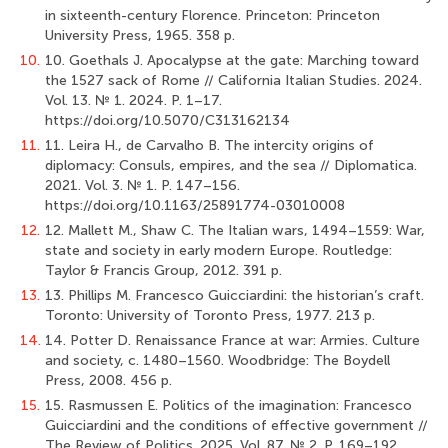
in sixteenth-сentury Florence. Princeton: Princeton
University Press, 1965. 358 p.
10.
10. Goethals J. Apocalypse at the gate: Marching toward
the 1527 sack of Rome // California Italian Studies. 2024.
Vol. 13. № 1. 2024. P. 1–17.
https://doi.org/10.5070/C313162134
11.
11. Leira H., de Carvalho B. The intercity origins of
diplomacy: Consuls, empires, and the sea // Diplomatica.
2021. Vol. 3. № 1. P. 147–156.
https://doi.org/10.1163/25891774-03010008
12.
12. Mallett M., Shaw C. The Italian wars, 1494–1559: War,
state and society in early modern Europe. Routledge:
Taylor & Francis Group, 2012. 391 p.
13.
13. Phillips M. Francesco Guicciardini: the historian’s craft.
Toronto: University of Toronto Press, 1977. 213 p.
14.
14. Potter D. Renaissance France at war: Armies. Culture
and society, c. 1480–1560. Woodbridge: The Boydell
Press, 2008. 456 p.
15.
15. Rasmussen E. Politics of the imagination: Francesco
Guicciardini and the conditions of effective government //
The Review of Politics. 2025. Vol. 87. № 2. P. 169–192.