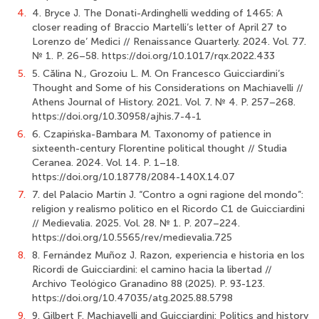
4.
4. Bryce J. The Donati-Ardinghelli wedding of 1465: A
closer reading of Braccio Martelli’s letter of April 27 to
Lorenzo de’ Medici // Renaissance Quarterly. 2024. Vol. 77.
№ 1. P. 26–58. https://doi.org/10.1017/rqx.2022.433
5.
5. Călina N., Grozoiu L. M. On Francesco Guicciardini’s
Thought and Some of his Considerations on Machiavelli //
Athens Journal of History. 2021. Vol. 7. № 4. P. 257–268.
https://doi.org/10.30958/ajhis.7-4-1
6.
6. Czapińska-Bambara M. Taxonomy of patience in
sixteenth-century Florentine political thought // Studia
Ceranea. 2024. Vol. 14. P. 1–18.
https://doi.org/10.18778/2084-140X.14.07
7.
7. del Palacio Martín J. “Contro a ogni ragione del mondo”:
religion y realismo politico en el Ricordo C1 de Guicciardini
// Medievalia. 2025. Vol. 28. № 1. P. 207–224.
https://doi.org/10.5565/rev/medievalia.725
8.
8. Fernández Muñoz J. Razon, experiencia e historia en los
Ricordi de Guicciardini: el camino hacia la libertad //
Archivo Teológico Granadino 88 (2025). P. 93-123.
https://doi.org/10.47035/atg.2025.88.5798
9.
9. Gilbert F. Machiavelli and Guicciardini: Politics and history