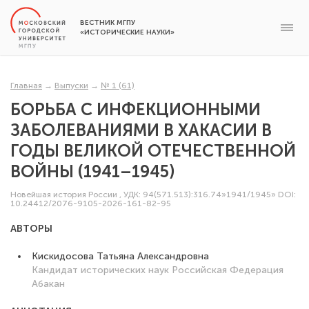
ВЕСТНИК МГПУ
«ИСТОРИЧЕСКИЕ НАУКИ»
Главная
→
Выпуски
→
№ 1 (61)
БОРЬБА С ИНФЕКЦИОННЫМИ
ЗАБОЛЕВАНИЯМИ В ХАКАСИИ В
ГОДЫ ВЕЛИКОЙ ОТЕЧЕСТВЕННОЙ
ВОЙНЫ (1941–1945)
Новейшая история России
,
УДК: 94(571.513):316.74»1941/1945»
DOI:
10.24412/2076-9105-2026-161-82-95
АВТОРЫ
Кискидосова Татьяна Александровна
Кандидат исторических наук
Российская Федерация
Абакан