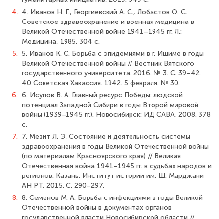
4.
4. Иванов Н. Г., Георгиевский А. С., Лобастов О. С.
Советское здравоохранение и военная медицина в
Великой Отечественной войне 1941–1945 гг. Л.:
Медицина, 1985. 304 с.
5.
5. Иванов К. С. Борьба с эпидемиями в г. Ишиме в годы
Великой Отечественной войны // Вестник Вятского
государственного университета. 2016. № 3. С. 39–42.
40 Советская Хакассия. 1942. 5 февраля. № 30.
6.
6. Исупов В. А. Главный ресурс Победы: людской
потенциал Западной Сибири в годы Второй мировой
войны (1939–1945 гг.). Новосибирск: ИД САВА, 2008. 378
с.
7.
7. Мезит Л. Э. Состояние и деятельность системы
здравоохранения в годы Великой Отечественной войны
(по материалам Красноярского края) // Великая
Отечественная война 1941–1945 гг. в судьбах народов и
регионов. Казань: Институт истории им. Ш. Марджани
АН РТ, 2015. С. 290–297.
8.
8. Семенов М. А. Борьба с инфекциями в годы Великой
Отечественной войны в документах органов
государственной власти Новосибирской области //