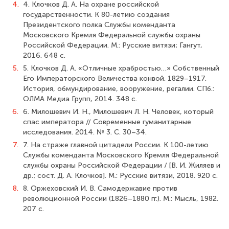
4.
4. Клочков Д. А. На охране российской
государственности. К 80-летию создания
Президентского полка Службы коменданта
Московского Кремля Федеральной службы охраны
Российской Федерации. М.: Русские витязи; Гангут,
2016. 648 с.
5.
5. Клочков Д. А. «Отличные храбростью…» Собственный
Его Императорского Величества конвой. 1829–1917.
История, обмундирование, вооружение, регалии. СПб.:
ОЛМА Медиа Групп, 2014. 348 с.
6.
6. Милошевич И. Н., Милошевич Л. Н. Человек, который
спас императора // Современные гуманитарные
исследования. 2014. № 3. С. 30–34.
7.
7. На страже главной цитадели России. К 100-летию
Службы коменданта Московского Кремля Федеральной
службы охраны Российской Федерации / [В. И. Жиляев и
др.; сост. Д. А. Клочков]. М.: Русские витязи, 2018. 920 с.
8.
8. Оржеховский И. В. Самодержавие против
революционной России (1826–1880 гг.). М.: Мысль, 1982.
207 с.