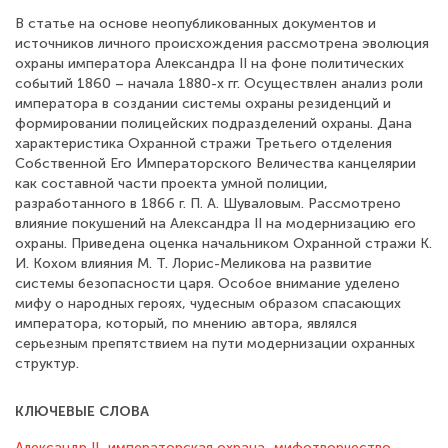
В статье на основе неопубликованных документов и
источников личного происхождения рассмотрена эволюция
охраны императора Александра II на фоне политических
событий 1860 – начала 1880-х гг. Осуществлен анализ роли
императора в создании системы охраны резиденций и
формировании полицейских подразделений охраны. Дана
характеристика Охранной стражи Третьего отделения
Собственной Его Императорского Величества канцелярии
как составной части проекта умной полиции,
разработанного в 1866 г. П. А. Шуваловым. Рассмотрено
влияние покушений на Александра II на модернизацию его
охраны. Приведена оценка начальником Охранной стражи К.
И. Кохом влияния М. Т. Лорис-Меликова на развитие
системы безопасности царя. Особое внимание уделено
мифу о народных героях, чудесным образом спасающих
императора, который, по мнению автора, являлся
серьезным препятствием на пути модернизации охранных
структур.
КЛЮЧЕВЫЕ СЛОВА
Александр II
,
императорская охрана
,
мифотворчество
,