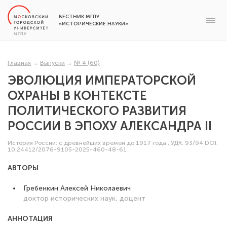
ВЕСТНИК МГПУ
«ИСТОРИЧЕСКИЕ НАУКИ»
Главная
→
Выпуски
→
№ 4 (60)
ЭВОЛЮЦИЯ ИМПЕРАТОРСКОЙ
ОХРАНЫ В КОНТЕКСТЕ
ПОЛИТИЧЕСКОГО РАЗВИТИЯ
РОССИИ В ЭПОХУ АЛЕКСАНДРА II
История России: с древнейших времен до 1917 года
,
УДК: 93/94
DOI:
10.24412/2076-9105-2025-460-48-61
АВТОРЫ
Гребенкин Алексей Николаевич
доктор исторических наук, доцент
АННОТАЦИЯ