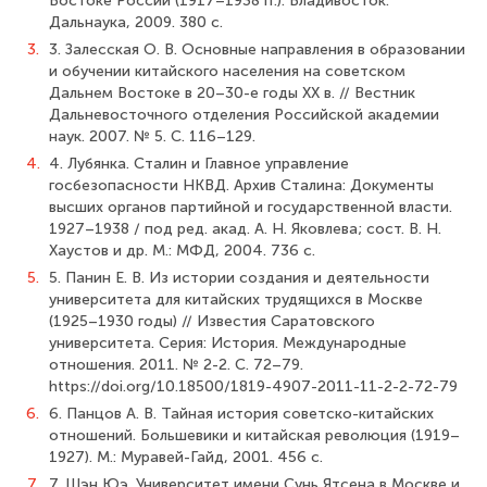
Востоке России (1917–1938 гг.). Владивосток:
Дальнаука, 2009. 380 с.
3.
3. Залесская О. В. Основные направления в образовании
и обучении китайского населения на советском
Дальнем Востоке в 20–30-е годы XX в. // Вестник
Дальневосточного отделения Российской академии
наук. 2007. № 5. С. 116–129.
4.
4. Лубянка. Сталин и Главное управление
госбезопасности НКВД. Архив Сталина: Документы
высших органов партийной и государственной власти.
1927–1938 / под ред. акад. А. Н. Яковлева; сост. В. Н.
Хаустов и др. М.: МФД, 2004. 736 с.
5.
5. Панин Е. В. Из истории создания и деятельности
университета для китайских трудящихся в Москве
(1925–1930 годы) // Известия Саратовского
университета. Серия: История. Международные
отношения. 2011. № 2-2. С. 72–79.
https://doi.org/10.18500/1819-4907-2011-11-2-2-72-79
6.
6. Панцов А. В. Тайная история советско-китайских
отношений. Большевики и китайская революция (1919–
1927). М.: Муравей-Гайд, 2001. 456 с.
7.
7. Шэн Юэ. Университет имени Сунь Ятсена в Москве и