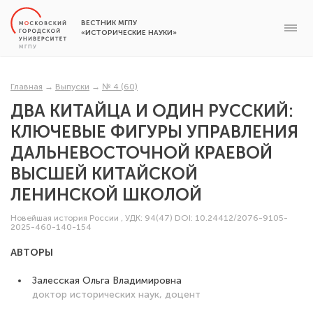
ВЕСТНИК МГПУ
«ИСТОРИЧЕСКИЕ НАУКИ»
Главная
→
Выпуски
→
№ 4 (60)
ДВА КИТАЙЦА И ОДИН РУССКИЙ:
КЛЮЧЕВЫЕ ФИГУРЫ УПРАВЛЕНИЯ
ДАЛЬНЕВОСТОЧНОЙ КРАЕВОЙ
ВЫСШЕЙ КИТАЙСКОЙ
ЛЕНИНСКОЙ ШКОЛОЙ
Новейшая история России
,
УДК: 94(47)
DOI: 10.24412/2076-9105-
2025-460-140-154
АВТОРЫ
Залесская Ольга Владимировна
доктор исторических наук, доцент