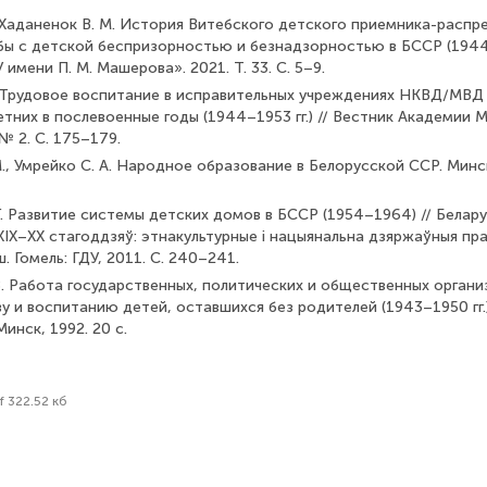
., Хаданенок В. М. История Витебского детского приемника-распр
бы с детской беспризорностью и безнадзорностью в БССР (1944
 имени П. М. Машерова». 2021. Т. 33. С. 5–9.
А. Трудовое воспитание в исправительных учреждениях НКВД/МВД
тних в послевоенные годы (1944–1953 гг.) // Вестник Академии 
№ 2. С. 175–179.
., Умрейко С. А. Народное образование в Белорусской ССР. Минс
Г. Развитие системы детских домов в БССР (1954–1964) // Белару
IX–XX стагоддзяў: этнакультурные і нацыянальна дзяржаўныя прац
нш. Гомель: ГДУ, 2011. С. 240–241.
В. Работа государственных, политических и общественных органи
 и воспитанию детей, оставшихся без родителей (1943–1950 гг.)
Минск, 1992. 20 с.
f 322.52 кб