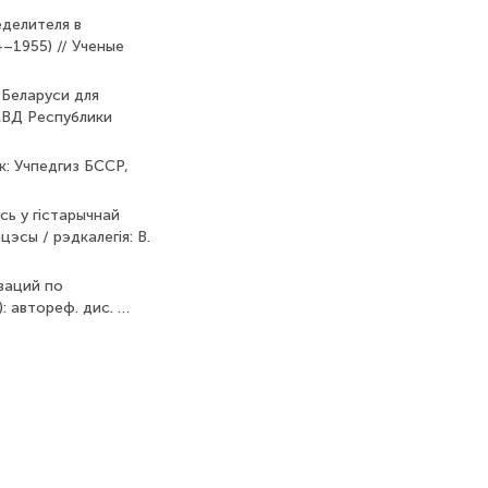
еделителя в
–1955) // Ученые
 Беларуси для
МВД Республики
к: Учпедгиз БССР,
сь у гістарычнай
эсы / рэдкалегія: В.
заций по
: автореф. дис. …