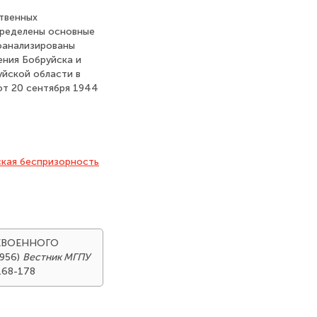
ственных
пределены основные
роанализированы
ения Бобруйска и
уйской области в
т 20 сентября 1944
ская беспризорность
ЛЕВОЕННОГО
956)
Вестник МГПУ
168-178