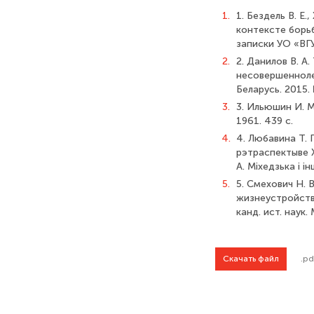
1.
1. Бездель В. Е
контексте борь
записки УО «ВГУ
2.
2. Данилов В. 
несовершенноле
Беларусь. 2015. 
3.
3. Ильюшин И. М
1961. 439 с.
4.
4. Любавина Т. 
рэтраспектыве X
А. Міхедзька і і
5.
5. Смехович Н. 
жизнеустройству
канд. ист. наук. 
Скачать файл
.pd