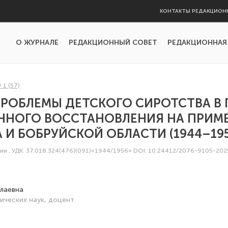
КОНТАКТЫ РЕДАКЦИОН
О ЖУРНАЛЕ
РЕДАКЦИОННЫЙ СОВЕТ
РЕДАКЦИОННАЯ
 1 (57)
РОБЛЕМЫ ДЕТСКОГО СИРОТСТВА В
ННОГО ВОССТАНОВЛЕНИЯ НА ПРИМ
 И БОБРУЙСКОЙ ОБЛАСТИ (1944–195
сии
,
УДК: 37.018.324(476)(091)«1944/1956»
DOI: 10.24412/2076-9105-20
лаевна
ических наук, доцент