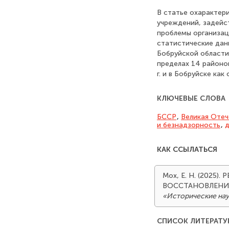
В статье охарактер
учреждений, задейс
проблемы организац
статистические дан
Бобруйской области
пределах 14 районо
г. и в Бобруйске как
КЛЮЧЕВЫЕ СЛОВА
БССР
,
Великая Отеч
и безнадзорность
,
д
КАК ССЫЛАТЬСЯ
Мох, Е. Н. (202
ВОССТАНОВЛЕНИЯ
«Исторические на
СПИСОК ЛИТЕРАТУ