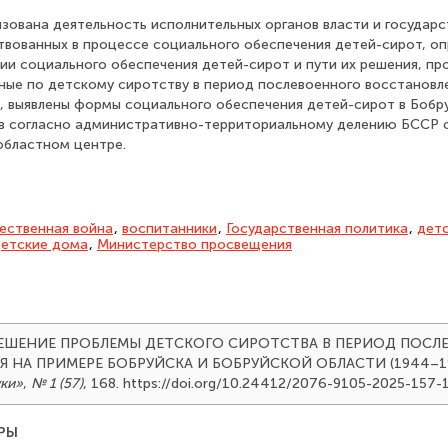
изована деятельность исполнительных органов власти и государ
твованных в процессе социального обеспечения детей-сирот, о
ии социального обеспечения детей-сирот и пути их решения, п
ные по детскому сиротству в период послевоенного восстановл
, выявлены формы социального обеспечения детей-сирот в Бобр
в согласно административно-территориальному делению БССР о
 областном центре.
ественная война
,
воспитанники
,
Государст­венная политика
,
дет
етские дома
,
Министерство просвещения
5). РЕШЕНИЕ ПРОБЛЕМЫ ДЕТСКОГО СИРОТСТВА В ПЕРИОД ПОС
 НА ПРИМЕРЕ БОБРУЙСКА И БОБРУЙСКОЙ ОБЛАСТИ (1944–1
уки»
,
№ 1 (57)
, 168. https://doi.org/10.24412/2076-9105-2025-157-
РЫ