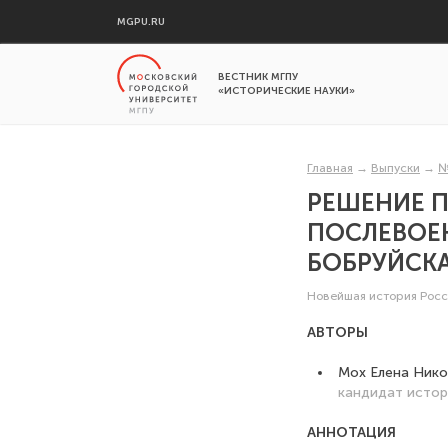
MGPU.RU
ВЕСТНИК МГПУ
«ИСТОРИЧЕСКИЕ НАУКИ»
Главная
→
Выпуски
→
№
РЕШЕНИЕ П
ПОСЛЕВОЕ
БОБРУЙСКА
Новейшая история Рос
АВТОРЫ
Мох Елена Нико
кандидат истор
АННОТАЦИЯ