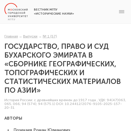
ВЕСТНИК МГПУ
«ИСТОРИЧЕСКИЕ НАУКИ»
Главная
→
Выпуски
→
№ 1 (57)
ГОСУДАРСТВО, ПРАВО И СУД
БУХАРСКОГО ЭМИРАТА В
«СБОРНИКЕ ГЕОГРАФИЧЕСКИХ,
ТОПОГРАФИЧЕСКИХ И
СТАТИСТИЧЕСКИХ МАТЕРИАЛОВ
ПО АЗИИ»
История России: с древнейших времен до 1917 года
,
УДК: 94(47)063,
065, 066; 94 (574); 94 (575.1)
DOI: 10.24412/2076-9105-2025-157-
20-31
АВТОРЫ
Почекаев Роман Юлианович