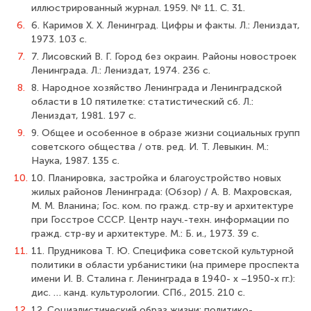
иллюстрированный журнал. 1959. № 11. С. 31.
6.
6. Каримов Х. Х. Ленинград. Цифры и факты. Л.: Лениздат,
1973. 103 с.
7.
7. Лисовский В. Г. Город без окраин. Районы новостроек
Ленинграда. Л.: Лениздат, 1974. 236 с.
8.
8. Народное хозяйство Ленинграда и Ленинградской
области в 10 пятилетке: статистический сб. Л.:
Лениздат, 1981. 197 с.
9.
9. Общее и особенное в образе жизни социальных групп
советского общества / отв. ред. И. Т. Левыкин. М.:
Наука, 1987. 135 с.
10.
10. Планировка, застройка и благоустройство новых
жилых районов Ленинграда: (Обзор) / А. В. Махровская,
М. М. Вланина; Гос. ком. по гражд. стр-ву и архитектуре
при Госстрое СССР. Центр науч.-техн. информации по
гражд. стр-ву и архитектуре. М.: Б. и., 1973. 39 с.
11.
11. Прудникова Т. Ю. Специфика советской культурной
политики в области урбанистики (на примере проспекта
имени И. В. Сталина г. Ленинграда в 1940- х –1950-х гг.):
дис. … канд. культурологии. СПб., 2015. 210 с.
12.
12. Социалистический образ жизни: политико-