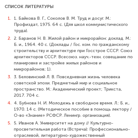
СПИСОК ЛИТЕРАТУРЫ
1.
1. Байкова В. Г., Соколов В. М. Труд и досуг. М.:
Профиздат, 1975. 64 с. (Для школ коммунистического
труда).
2.
2. Баранов Н. В. Жилой район и микрорайон: доклад. М.:
Б. и., 1964. 40 с. (Доклады / Гос. ком. по гражданскому
строительству и архитектуре при Госстрое СССР. Союз
архитекторов СССР. Всесоюз. науч.-техн. совещание по
планировке и застройке жилых районов и
микрорайонов; 1).
3.
3. Беловинский Л. В. Повседневная жизнь человека
советской эпохи. Предметный мир и социальное
пространство. М.: Академический проект; Трикста,
2017. 704 с.
4.
4. Бубнова Н. И. Молодежь в свободное время. Л.: Б. и.,
1970. 14 с. (Методическое пособие в помощь лектору /
О-во «Знание» РСФСР. Ленингр. организация).
5.
5. Иванов А. Университет на дому // Культурно-
просветительная работа (Встреча): Профессионально-
отраслевой, литературно-художественный