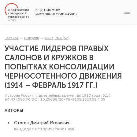
ВЕСТНИК МГПУ
«ИСТОРИЧЕСКИЕ НАУКИ»
Главная
→
Выпуски
→
2023, №4 (52)
УЧАСТИЕ ЛИДЕРОВ ПРАВЫХ
САЛОНОВ И КРУЖКОВ В
ПОПЫТКАХ КОНСОЛИДАЦИИ
ЧЕРНОСОТЕННОГО ДВИЖЕНИЯ
(1914 – ФЕВРАЛЬ 1917 ГГ.)
История России: с древнейших времен до 1917 года
,
УДК:
94(47).083.76
DOI: 10.25688/20-76-9105.2023.52.4.05
АВТОРЫ
Стогов Дмитрий Игоревич
кандидат исторических наук