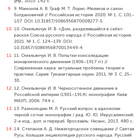
упр., 2010. 142 с.
9.
9. Мамонов А. В. Граф М. Т. Лорис-Меликов и салон
Богдановичей // Российская история. 2020. № 1. С. 101–
107. DOI: 10.31857/S086956870008277-5
10.
10. Омельянчук И. В. «Дом, разделившийся в себе»:
раскол Союза русского народа // Российская история.
2021. № 1. С. 124–139. DOI:
10.31857/S086956870013449-4
11.
11. Омельянчук И. В. Попытки консолидации
монархического движения (1906–1917 гг.) //
Современная наука: актуальные проблемы теории и
практики. Серия: Гуманитарные науки. 2011. № 3. С. 25–
30.
12.
12. Омельянчук И. В. Черносотенное движение в
Российской империи (1901–1914): монография. Киев:
МАУП, 2006. 744 с.
13.
13. Размолодин М. Л. Русский вопрос в идеологии
черной сотни: монография / ред. Ю. Ю. Иерусалимский.
2-е изд., доп. и перераб. Ярославль: Нюанс, 2013. 480 с.
14.
14. Степанов А. Д. Нижегородское совещание // Святая
Русь: большая энциклопедия русского народа. Русский