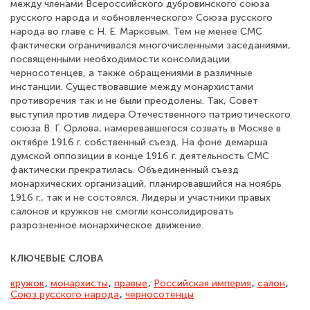
между членами Всероссийского дубровинского союза
русского народа и «обновленческого» Союза русского
народа во главе с Н. Е. Марковым. Тем не менее СМС
фактически ограничивался многочисленными заседаниями,
посвященными необходимости консолидации
черносотенцев, а также обращениями в различные
инстанции. Существовавшие между монархистами
противоречия так и не были преодолены. Так, Совет
выступил против лидера Отечественного патриотического
союза В. Г. Орлова, намеревавшегося созвать в Москве в
октябре 1916 г. собственный съезд. На фоне демарша
думской оппозиции в конце 1916 г. деятельность СМС
фактически прекратилась. Объединенный съезд
монархических организаций, планировавшийся на ноябрь
1916 г., так и не состоялся. Лидеры и участники правых
салонов и кружков не смогли консолидировать
разрозненное монархическое движение.
КЛЮЧЕВЫЕ СЛОВА
кружок
,
монархисты
,
правые
,
Российская империя
,
салон
,
Союз русского народа
,
черносотенцы