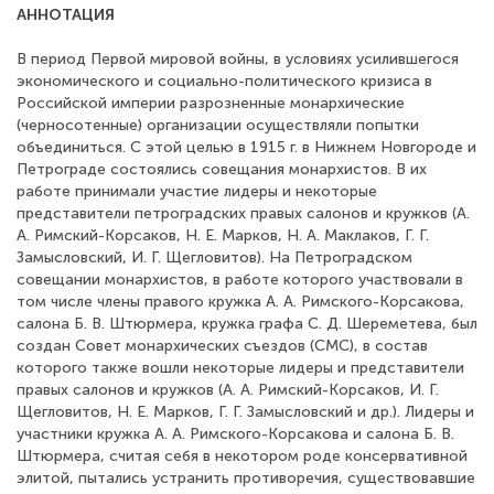
АННОТАЦИЯ
В период Первой мировой войны, в условиях усилившегося
экономического и социально-политического кризиса в
Российской империи разрозненные монархические
(черносотенные) организации осуществляли попытки
объединиться. С этой целью в 1915 г. в Нижнем Новгороде и
Петрограде состоялись совещания монархистов. В их
работе принимали участие лидеры и некоторые
представители петроградских правых салонов и кружков (А.
А. Римский-Корсаков, Н. Е. Марков, Н. А. Маклаков, Г. Г.
Замысловский, И. Г. Щегловитов). На Петроградском
совещании монархистов, в работе которого участвовали в
том числе члены правого кружка А. А. Римского-Корсакова,
салона Б. В. Штюрмера, кружка графа С. Д. Шереметева, был
создан Совет монархических съездов (СМС), в состав
которого также вошли некоторые лидеры и представители
правых салонов и кружков (А. А. Римский-Корсаков, И. Г.
Щегловитов, Н. Е. Марков, Г. Г. Замысловский и др.). Лидеры и
участники кружка А. А. Римского-Корсакова и салона Б. В.
Штюрмера, считая себя в некотором роде консервативной
элитой, пытались устранить противоречия, существовавшие