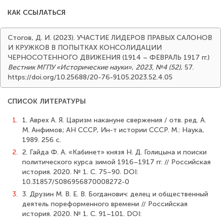
КАК ССЫЛАТЬСЯ
Стогов, Д. И. (2023). УЧАСТИЕ ЛИДЕРОВ ПРАВЫХ САЛОНОВ
И КРУЖКОВ В ПОПЫТКАХ КОНСОЛИДАЦИИ
ЧЕРНОСОТЕННОГО ДВИЖЕНИЯ (1914 – ФЕВРАЛЬ 1917 гг.)
Вестник МГПУ «Исторические науки»
,
2023, №4 (52)
, 57.
https://doi.org/10.25688/20-76-9105.2023.52.4.05
СПИСОК ЛИТЕРАТУРЫ
1.
1. Аврех А. Я. Царизм накануне свержения / отв. ред. А.
М. Анфимов; АН СССР, Ин-т истории СССР. М.: Наука,
1989. 256 с.
2.
2. Гайда Ф. А. «Кабинет» князя Н. Д. Голицына и поиски
политического курса зимой 1916–1917 гг. // Российская
история. 2020. № 1. С. 75–90. DOI:
10.31857/S086956870008272-0
3.
3. Друзин М. В. Е. В. Богданович: делец и общественный
деятель пореформенного времени // Российская
история. 2020. № 1. С. 91–101. DOI: