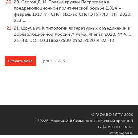
20.
20. Стогов Д. И. Правые кружки Петрограда в
предреволюционной политической борьбе (1914 –
февраль 1917 гг.). СПб.: Изд-во СПбГЭТУ «ЛЭТИ», 2020.
253 с.
21.
21. Шруба М. К типологии литературных объединений в
дореволюционной России // Рема. Rhema. 2020. № 4. С.
23–48. DOI: 10.31862/2500-2953-2020-4-23-48
Скачать файл
.pdf 352.2 кб
©
ГАОУ ВО МГПУ, 2020
129226, Москва, 2-й Сельскохозяйственный проезд, 4
+7 (499) 181-24-62
info@mgpu.ru