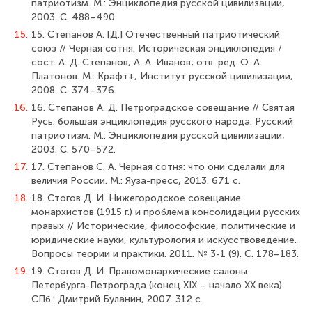
патриотизм. М.: Энциклопедия русской цивилизации,
2003. С. 488–490.
15.
15. Степанов А. [Д.] Отечественный патриотический
союз // Черная сотня. Историческая энциклопедия /
cост. А. Д. Степанов, А. А. Иванов; отв. ред. О. А.
Платонов. М.: Крафт+, Институт русской цивилизации,
2008. С. 374–376.
16.
16. Степанов А. Д. Петроградское совещание // Святая
Русь: большая энциклопедия русского народа. Русский
патриотизм. М.: Энциклопедия русской цивилизации,
2003. С. 570–572.
17.
17. Степанов С. А. Черная сотня: что они сделали для
величия России. М.: Яуза-пресс, 2013. 671 с.
18.
18. Стогов Д. И. Нижегородское совещание
монархистов (1915 г.) и проблема консолидации русских
правых // Исторические, философские, политические и
юридические науки, культурология и искусствоведение.
Вопросы теории и практики. 2011. № 3-1 (9). С. 178–183.
19.
19. Стогов Д. И. Правомонархические салоны
Петербурга-Петрограда (конец XIX – начало ХХ века).
СПб.: Дмитрий Буланин, 2007. 312 с.