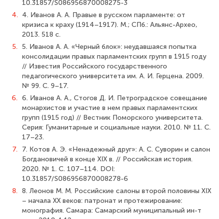
10.31857/S086956870008275-3
4.
4. Иванов А. А. Правые в русском парламенте: от
кризиса к краху (1914–1917). М.; СПб.: Альянс-Архео,
2013. 518 с.
5.
5. Иванов А. А. «Черный блок»: неудавшаяся попытка
консолидации правых парламентских групп в 1915 году
// Известия Российского государственного
педагогического университета им. А. И. Герцена. 2009.
№ 99. С. 9–17.
6.
6. Иванов А. А., Стогов Д. И. Петроградское совещание
монархистов и участие в нем правых парламентских
групп (1915 год) // Вестник Поморского университета.
Серия: Гуманитарные и социальные науки. 2010. № 11. С.
17–23.
7.
7. Котов А. Э. «Ненадежный друг»: А. С. Суворин и салон
Богдановичей в конце XIX в. // Российская история.
2020. № 1. С. 107–114. DOI:
10.31857/S086956870008278-6
8.
8. Леонов М. М. Российские салоны второй половины XIX
– начала XX веков: патронат и протежирование:
монография. Самара: Самарский муниципальный ин-т