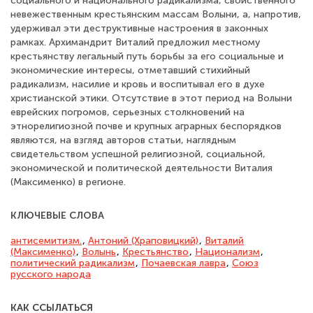
социального и национального радикализма, свойственного
невежественным крестьянским массам Волыни, а, напротив,
удерживал эти деструктивные настроения в законных
рамках. Архимандрит Виталий предложил местному
крестьянству легальный путь борьбы за его социальные и
экономические интересы, отметавший стихийный
радикализм, насилие и кровь и воспитывал его в духе
христианской этики. Отсутствие в этот период на Волыни
еврейских погромов, серьезных столкновений на
этнорелигиозной почве и крупных аграрных беспорядков
являются, на взгляд авторов статьи, наглядным
свидетельством успешной религиозной, социальной,
экономической и политической деятельности Виталия
(Максименко) в регионе.
КЛЮЧЕВЫЕ СЛОВА
антисемитизм.
,
Антоний (Храповицкий)
,
Виталий
(Максименко)
,
Волынь
,
Крестьянство
,
Национализм
,
политический радикализм
,
Почаевская лавра
,
Союз
русского народа
КАК ССЫЛАТЬСЯ