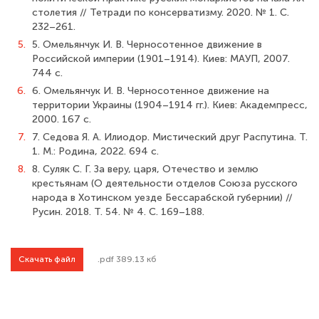
столетия // Тетради по консерватизму. 2020. № 1. С.
232–261.
5.
5. Омельянчук И. В. Черносотенное движение в
Российской империи (1901–1914). Киев: МАУП, 2007.
744 с.
6.
6. Омельянчук И. В. Черносотенное движение на
территории Украины (1904–1914 гг.). Киев: Академпресс,
2000. 167 с.
7.
7. Седова Я. А. Илиодор. Мистический друг Распутина. Т.
1. М.: Родина, 2022. 694 с.
8.
8. Суляк С. Г. За веру, царя, Отечество и землю
крестьянам (О деятельности отделов Союза русского
народа в Хотинском уезде Бессарабской губернии) //
Русин. 2018. Т. 54. № 4. С. 169–188.
Скачать файл
.pdf 389.13 кб