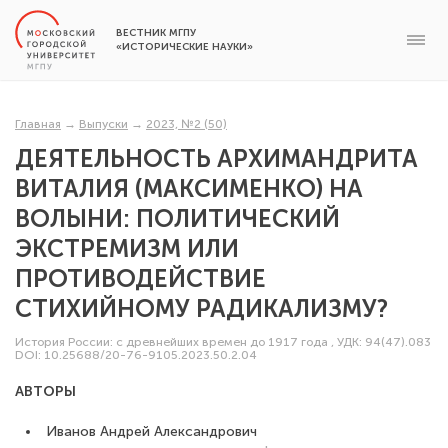
ВЕСТНИК МГПУ
«ИСТОРИЧЕСКИЕ НАУКИ»
Главная
→
Выпуски
→
2023, №2 (50)
ДЕЯТЕЛЬНОСТЬ АРХИМАНДРИТА
ВИТАЛИЯ (МАКСИМЕНКО) НА
ВОЛЫНИ: ПОЛИТИЧЕСКИЙ
ЭКСТРЕМИЗМ ИЛИ
ПРОТИВОДЕЙСТВИЕ
СТИХИЙНОМУ РАДИКАЛИЗМУ?
История России: с древнейших времен до 1917 года
,
УДК: 94(47).083
DOI: 10.25688/20-76-9105.2023.50.2.04
АВТОРЫ
Иванов Андрей Александрович