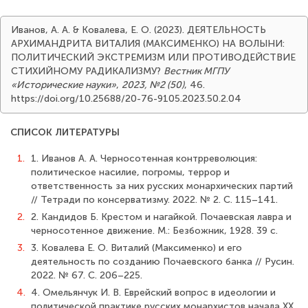
Иванов, А. А. & Ковалева, Е. О. (2023). ДЕЯТЕЛЬНОСТЬ
АРХИМАНДРИТА ВИТАЛИЯ (МАКСИМЕНКО) НА ВОЛЫНИ:
ПОЛИТИЧЕСКИЙ ЭКСТРЕМИЗМ ИЛИ ПРОТИВОДЕЙСТВИЕ
СТИХИЙНОМУ РАДИКАЛИЗМУ?
Вестник МГПУ
«Исторические науки»
,
2023, №2 (50)
, 46.
https://doi.org/10.25688/20-76-9105.2023.50.2.04
СПИСОК ЛИТЕРАТУРЫ
1.
1. Иванов А. А. Черносотенная контрреволюция:
политическое насилие, погромы, террор и
ответственность за них русских монархических партий
// Тетради по консерватизму. 2022. № 2. С. 115–141.
2.
2. Кандидов Б. Крестом и нагайкой. Почаевская лавра и
черносотенное движение. М.: Безбожник, 1928. 39 с.
3.
3. Ковалева Е. О. Виталий (Максименко) и его
деятельность по созданию Почаевского банка // Русин.
2022. № 67. С. 206–225.
4.
4. Омельянчук И. В. Еврейский вопрос в идеологии и
политической практике русских монархистов начала XX