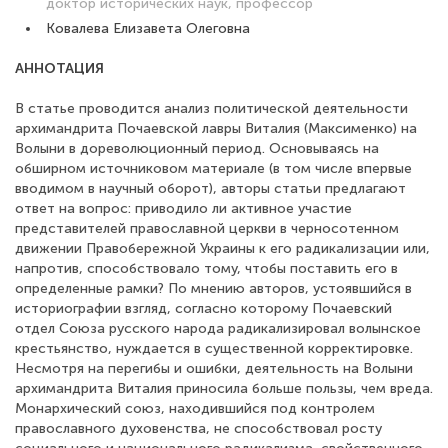
доктор исторических наук, профессор
Ковалева Елизавета Олеговна
АННОТАЦИЯ
В статье проводится анализ политической деятельности
архимандрита Почаевской лавры Виталия (Максименко) на
Волыни в дореволюционный период. Основываясь на
обширном источниковом материале (в том числе впервые
вводимом в научный оборот), авторы статьи предлагают
ответ на вопрос: приводило ли активное участие
представителей православной церкви в черносотенном
движении Правобережной Украины к его радикализации или,
напротив, способствовало тому, чтобы поставить его в
определенные рамки? По мнению авторов, устоявшийся в
историографии взгляд, согласно которому Почаевский
отдел Союза русского народа радикализировал волынское
крестьянство, нуждается в существенной корректировке.
Несмотря на перегибы и ошибки, деятельность на Волыни
архимандрита Виталия приносила больше пользы, чем вреда.
Монархический союз, находившийся под контролем
православного духовенства, не способствовал росту