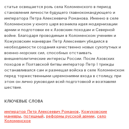
статье освещается роль села Коломенского в период
становления личности будущего главнокомандующего и
императора Петра Алексеевича Романова. Именно в селе
Коломенском у юного царя возникла идея модернизации
армии и подготовки ее к Азовским походам и Северной
войне. Благодаря проводимым в Коломенском учениям и
Кожуховским маневрам Петр Алексеевич убедился в
необходимости создания качественно новых сухопутных и
военно-морских сил, способных отстаивать
внешнеполитические интересы России. После Азовских
походов и Полтавской битвы император Петр I трижды
останавливался сам и размещал войска в селе Коломенском
перед торжественными церемониями входа в столицу, при
этом он лично руководил всей подготовкой и возглавлял
шествие.
КЛЮЧЕВЫЕ СЛОВА
император Петр Алексеевич Романов
,
Кожуховские
маневры
,
потешный
,
реформы русской армии
,
село
Коломенское