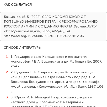
КАК ССЫЛАТЬСЯ
Башмаков, М. Б. (2022). СЕЛО КОЛОМЕНСКОЕ: ОТ
ПОТЕШНЫХ МАНЕВРОВ ПЕТРА I К РЕФОРМИРОВАНИЮ
РУССКОЙ АРМИИ И СОЗДАНИЮ ФЛОТА
Вестник МГПУ
«Исторические науки»
,
2022, №2 (46)
, 34.
https://doi.org/10.25688/20-76-9105.2022.46.2.03
СПИСОК ЛИТЕРАТУРЫ
1.
1. Государево село Коломенское и его жители:
монография / Е. А. Верховская и др. М.: Голден-Би, 2007.
264 с.
2.
2. Суздалев В. Е. Очерки истории Коломенского: до
конца царствования Петра Великого / под ред. С. А.
Гаврилова; Гос. худож. ист.-архит. и природ.-ландшафт.
музей-заповед. «Коломенское». М.: ИЦ «Эхо», 1997. 106
с.
3.
3. Юркин И. Н. Молодой Петр: конфликт дворца и
частного дома // Коломенское: материалы и
исследования. Вып. 13. [Сборник материалов научно-