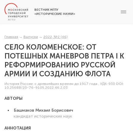
ВЕСТНИК МГПУ
«ИСТОРИЧЕСКИЕ НАУКИ»
Главная
→
Выпуски
→
2022, №2 (46)
СЕЛО КОЛОМЕНСКОЕ: ОТ
ПОТЕШНЫХ МАНЕВРОВ ПЕТРА I К
РЕФОРМИРОВАНИЮ РУССКОЙ
АРМИИ И СОЗДАНИЮ ФЛОТА
История России: с древнейших времен до 1917 года
,
УДК: 930
DOI:
10.25688/20-76-9105.2022.46.2.03
АВТОРЫ
Башмаков Михаил Борисович
кандидат исторических наук
АННОТАЦИЯ