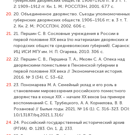
губернских дворянских обществ. 1906–1916 гг.: в 3 т. Т.
2: 1909–1912 гг. Кн. 1. М.: РОССПЭН, 2001. 677 с.
20.
20. Объединенное дворянство. Съезды уполномоченных
губернских дворянских обществ. 1906–1916 гг.: в. 3 т. Т.
2. Кн. 2. М.: РОССПЭН, 2002. 606 с.
21.
21. Першин С. В. Сословные учреждения в России в
первой половине XIX века (по материалам дворянских и
городских обществ средневолжских губерний). Саранск:
ИЦ ИСИ МГУ им. Н. П. Огарева, 2010. 306 с.
22.
22. Першин С. В., Першина Т. А., Мкоян С. А. Опека над
дворянскими поместьями в Пензенской губернии в
первой половине XIX века // Экономическая история.
2016. № 3 (34). С. 53–62.
23.
23. Пономарева М. А. Семейный уклад и его роль в
становлении мировоззрения российского поместного
дворянства в конце XIX – начале ХХ веков (на примере
воспоминаний С. Е. Трубецкого, А. А. Корнилова, В. В.
Розанова) // Былые годы. 2021. № 16 (1). С. 316‒323. DOI:
10/13187/bq.2021.1.316/
24.
24. Российский государственный исторический архив
(РГИА). Ф. 1283. Оп. 1. Д. 233.