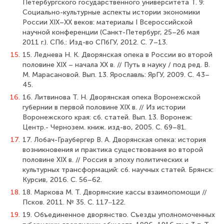
Петербургского государственного университета Т. 9:
Социально-культурные аспекты истории экономики
России XIX–XX веков: материалы I Всероссийской
научной конференции (Санкт-Петербург, 25–26 мая
2011 г.). СПб.: Изд-во СПбГУ, 2012. С. 7–13.
15.
15. Леднева Н. К. Дворянская опека в России во второй
половине XIX – начала XX в. // Путь в науку / под ред. В.
М. Марасановой. Вып. 13. Ярославль: ЯрГУ, 2009. С. 43–
45.
16.
16. Литвинова Т. Н. Дворянская опека Воронежской
губернии в первой половине XIX в. // Из истории
Воронежского края: сб. статей. Вып. 13. Воронеж:
Центр.- Чернозем. книж. изд-во, 2005. С. 69–81.
17.
17. Лобач-Граубергер В. А. Дворянская опека: история
возникновения и практика существования во второй
половине XIX в. // Россия в эпоху политических и
культурных трансформаций: сб. научных статей. Брянск:
Курсив, 2016. С. 56–62.
18.
18. Маркова М. Т. Дворянские кассы взаимопомощи //
Псков. 2011. № 35. С. 117‒122.
19.
19. Объединенное дворянство. Съезды уполномоченных