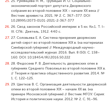
25.
25. Румянцева Н. М., Трубицын И. О. Социально-
экономический портрет депутата Дворянского
собрания во второй половине XIX – начале XX века //
Вестник архивиста. 2021. № 2. С. 367–377. DOI
10.28995/2073-0101-2021-2-367-377
26.
26. Свод законов Российской империи: в 5 кн. Кн.1. Т. I–
III. СПб.: Деятель, 1912. 440 с.
27.
27. Соловьева Е. А. Система призрения дворянских
детей-сирот во второй половине XIX в. (на материалах
Симбирской губернии) // Международный научно-
исследовательский журнал. 2016. Вып. 8 (50). С. 158–
160. DOI: 10.18454/IRJ.2016.50.222
28.
28. Федосеев Р. В. Деятельность дворянских опек в
губерниях Среднего Поволжья во второй половине XIX в.
// Теория и практика общественного развития. 2014. №
1. С. 122–125.
29.
29. Цветков В. С. Организация деятельности дворянской
опеки во второй половине XIX – начале XX вв. (на
примере Московской губернии) // Вестник МГОУ. Серия:
История и политические науки. 2012. № 2. С. 91–96.