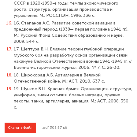
СССР в 1920-1950-е годы: темпы экономического
роста, структура, организация производства и
управление. М.: РОССПЭН, 1996. 336 с.
16.
16. Степанов А.С. Развитие советской авиации в
предвоенный период (1938— первая половина 1941 гг.).
М.: Русский Фонд Содействия образованию и науке,
2009. 544 с.
17.
17. Шептура В.Н. Влияние теории глубокой операции
глубокого боя на разработ­ку основ организации связи
накануне Великой Отечественной войны 1941-1945 гг. //
Военно-исторический журнал. 2006. № 7. С. 26-30.
18.
18. Широкорад А.Б. Артиллерия в Великой
Отечественной войне. М.: ACT, 2010. 637 с.
19.
19. Шункое В.Н. Красная Армия: Организация, структура,
униформа, знаки от­личия, боевые награды, оружие
пехоты, танки, артиллерия, авиация. М.: ACT, 2008. 350
с.
Скачать файл
.pdf 303.57 кб