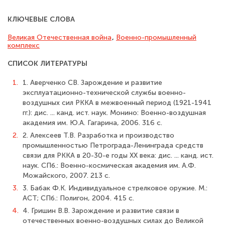
КЛЮЧЕВЫЕ СЛОВА
Великая Отечественная война
,
Военно-промышленный
комплекс
СПИСОК ЛИТЕРАТУРЫ
1.
1. Аверченко СВ. Зарождение и развитие
эксплуатационно-технической служ­бы военно-
воздушных сил РККА в межвоенный период (1921-1941
гг.): дис. ... канд. ист. наук. Монино: Военно-воздушная
академия им. Ю.А. Гагарина, 2006. 316 с.
2.
2. Алексеев Т.В. Разработка и производство
промышленностью Петрограда-Ле­нинграда средств
связи для РККА в 20-30-е годы XX века: дис. ... канд. ист.
наук. СПб.: Военно-космическая академия им. А.Ф.
Можайского, 2007. 213 с.
3.
3. Бабак Ф.К. Индивидуальное стрелковое оружие. М.:
ACT; СПб.: Полигон, 2004. 415 с.
4.
4. Гришин В.В. Зарождение и развитие связи в
отечественных военно-воздуш­ных силах до Великой