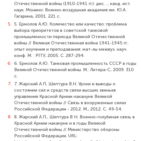
Отечественной войны (1910-1941 гг.): дис. ... канд. ист.
наук. Монино: Военно-воздушная академия им. Ю.А.
Гагарина, 2001. 221 с.
5.
5. Ермолов А.Ю. Количество или качество: проблема
выбора приоритетов в со­ветской танковой
промышленности периода Великой Отечественной
войны // Ве­ликая Отечественная война 1941-1945 гг.:
опыт изучения и преподавания: мат-лы межвуз. науч.
конф. М. : РГГУ, 2005. С. 287-294.
6.
6. Ермолов А.Ю. Танковая промышленность СССР в годы
Великой Отечествен­ной войны. М.: Литера-С, 2009. 310
с.
7.
7. Жарский А.П, Шептура В.Н. Уроки и выводы о
состоянии сил и средств связи высших звеньев
управления Красной Армии накануне Великой
Отечественной войны // Связь в вооруженных силах
Российской Федерации - 2012. М., 2012. С. 49-54.
8.
8. Жарский А.П., Шептура В Н. Военно-голубиная связь в
Красной Армии на­кануне и в годы Великой
Отечественной войны // Министерство обороны
Российской Федерации. URL: