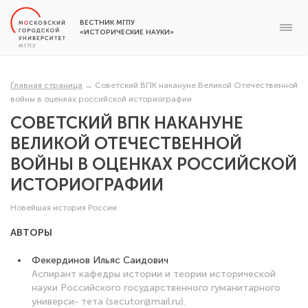
ВЕСТНИК МГПУ
«ИСТОРИЧЕСКИЕ НАУКИ»
Главная страница
→
Советский ВПК накануне Великой Отечественной
войны в оценках российской историографии
СОВЕТСКИЙ ВПК НАКАНУНЕ
ВЕЛИКОЙ ОТЕЧЕСТВЕННОЙ
ВОЙНЫ В ОЦЕНКАХ РОССИЙСКОЙ
ИСТОРИОГРАФИИ
Новейшая история России
АВТОРЫ
Фекердинов Ильяс Саидович
Аспирант кафедры истории и теории исторической
науки Российского государственного гуманитарного
универси- тета (secutor@mail.ru).