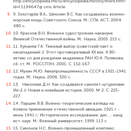
http://encyclopedia.mil.ru/encyclopedia/history/more.htm?
id=l 1194647@ cms Article.
9.
9. Золотарёв В.А., Шмонин B.C. Как создавалась военно-
морская мощь Совет­ского Союза. М.; СПб: ACT, 2004.
480 с.
10.
10. Краснов В.Н. Военное судостроение накануне
Великой Отечественной войны. М.: Наука, 2005. 215 с.
11.
11. Куманёв Г.А. Тяжелый выбор (советский пакт о
ненападении) // Этот противо­речивый XX век. К 80-
летию со дня рождения академика РАН Ю.А. Полякова:
сб. ст. М.: РОССПЭН, 2001. С. 152-167.
12.
12. Мухин М.Ю. Авиапромышленность СССР в 1921-1941
годах. М.: Наука, 2006. 320 с.
13.
13. Николаев Д.Н. Как создавался самолет-штурмовик
Ил-2 // Новая и новейшая история. 2000. № 2. С. 225-
227.
14.
14. Паршин В.В. Военно-теоретические взгляды на
боевое применение отечест­венной авиации, 1921 г. -
июнь 1941 г.: Историческое исследование: дис. ... канд.
ист. наук. М.: Военный университет, 1999. 113 с.
15.
15. Симонов Н.С. Военно-промышленный комплекс