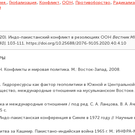
ея.
,
Глобализация
,
Конфликт
,
ООН
,
Противоборство
,
Радикализ
и
2020). Индо-пакистанский конфликт в резолюциях ООН
Вестник М
40)
, 103-111. https://doi.org/10.25688/2076-9105.2020.40.4.10
РЫ
. Конфликты и мировая политика. М.: Восток-Запад, 2008.
. Гидроресурсы как фактор геополитики в Южной и Цент­ральной 
бщество, международные отношения на мусульманском Востоке. М
а и международные отношения / под ред. С. А. Ланцова, В. А. Ач
5 с.
Индо-пакистанская конференция в Симле в 1972 году // Научные
Битва за Кашмир. Пакистано-индийская война 1965 г. М.: ИНФРА-М,