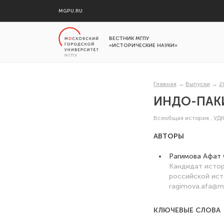
MGPU.RU
ВЕСТНИК МГПУ
«ИСТОРИЧЕСКИЕ НАУКИ»
Главная
→
Выпуски
→
2
ИНДО-ПАК
Всеобщая история
,
УДК
АВТОРЫ
Рагимова Афат
Кандидат истор
российской ист
ragimova.afa@ma
КЛЮЧЕВЫЕ СЛОВА