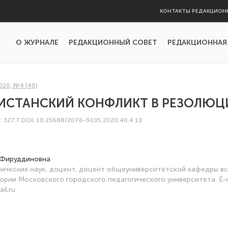
КОНТАКТЫ РЕДАКЦИОН
О ЖУРНАЛЕ
РЕДАКЦИОННЫЙ СОВЕТ
РЕДАКЦИОННАЯ
020, №4 (40)
ИСТАНСКИЙ КОНФЛИКТ В РЕЗОЛЮЦ
: 327.7
DOI: 10.25688/2076-9105.2020.40.4.10
 Фируддиновна
ических наук, доцент, доцент общеуниверситетской кафедры в
ории Московского городского педагогического университета. E-m
il.ru