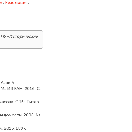
м
,
Резо­люция
,
ГПУ «Исторические
Азии //
.: ИВ РАН, 2016. С.
касова. СПб.: Питер
 ведомости. 2008. №
 2015. 189 с.