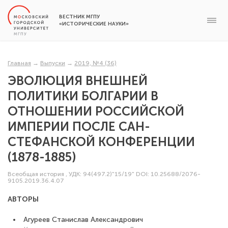
ВЕСТНИК МГПУ
«ИСТОРИЧЕСКИЕ НАУКИ»
Главная
→
Выпуски
→
2019, №4 (36)
ЭВОЛЮЦИЯ ВНЕШНЕЙ
ПОЛИТИКИ БОЛГАРИИ В
ОТНОШЕНИИ РОССИЙСКОЙ
ИМПЕРИИ ПОСЛЕ САН-
СТЕФАНСКОЙ КОНФЕРЕНЦИИ
(1878-1885)
Всеобщая история
,
УДК: 94(497.2)"15/19"
DOI: 10.25688/2076-
9105.2019.36.4.07
АВТОРЫ
Агуреев Станислав Александрович