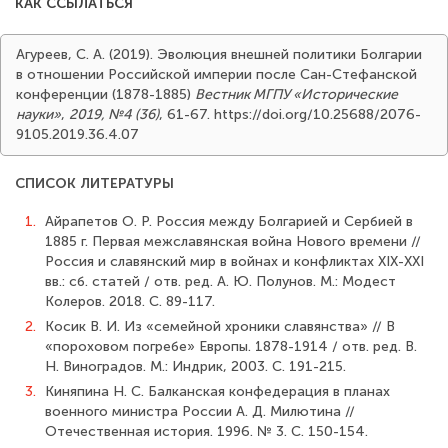
КАК ССЫЛАТЬСЯ
Агуреев, С. А. (2019). Эволюция внешней политики Болгарии
в отношении Российской империи после Сан-Стефанской
конференции (1878-1885)
Вестник МГПУ «Исторические
науки»
,
2019, №4 (36)
, 61-67. https://doi.org/10.25688/2076-
9105.2019.36.4.07
СПИСОК ЛИТЕРАТУРЫ
1.
Айрапетов О. Р. Россия между Болгарией и Сербией в
1885 г. Первая межсла­вянская война Нового времени //
Россия и славянский мир в войнах и конфликтах XIX-XXI
вв.: сб. статей / отв. ред. А. Ю. Полунов. М.: Модест
Колеров. 2018. С. 89-117.
2.
Косик В. И. Из «семейной хроники славянства» // В
«пороховом погребе» Европы. 1878-1914 / отв. ред. В.
Н. Виноградов. М.: Индрик, 2003. С. 191-215.
3.
Киняпина Н. С. Балканская конфедерация в планах
военного министра России А. Д. Милютина //
Отечественная история. 1996. № 3. С. 150-154.