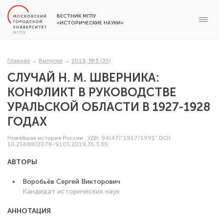
ВЕСТНИК МГПУ
«ИСТОРИЧЕСКИЕ НАУКИ»
Главная
→
Выпуски
→
2019, №3 (35)
СЛУЧАЙ Н. М. ШВЕРНИКА:
КОНФЛИКТ В РУКОВОДСТВЕ
УРАЛЬСКОЙ ОБЛАСТИ В 1927-1928
ГОДАХ
Новейшая история России
,
УДК: 94(47)“1917/1991”
DOI:
10.25688/2076-9105.2019.35.3.05
АВТОРЫ
Воробьёв Сергей Викторович
Кандидат исторических наук
АННОТАЦИЯ