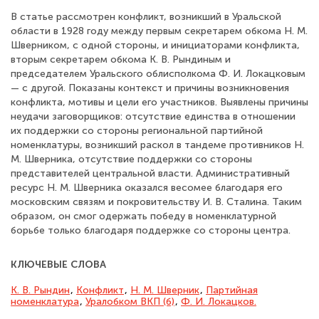
В статье рассмотрен конфликт, возникший в Уральской
области в 1928 году между первым секретарем обкома Н. М.
Шверником, с одной стороны, и инициаторами конфликта,
вторым секретарем обкома К. В. Рындиным и
председателем Уральского облисполкома Ф. И. Локацковым
— с другой. Показаны контекст и причины возникновения
конфликта, мотивы и цели его участников. Выявлены причины
неудачи заговорщиков: отсутствие единства в отношении
их поддержки со стороны региональной партийной
номенклатуры, возникший раскол в тандеме противников Н.
М. Шверника, отсутствие поддержки со стороны
представителей центральной власти. Административный
ресурс Н. М. Шверника оказался весомее благодаря его
московским связям и покровительству И. В. Сталина. Таким
образом, он смог одержать победу в номенклатурной
борьбе только благодаря поддержке со стороны центра.
КЛЮЧЕВЫЕ СЛОВА
К. В. Рындин
,
Конфликт
,
Н. М. Шверник
,
Партийная
номенклатура
,
Уралобком ВКП (б)
,
Ф. И. Локацков.