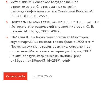
4.
Истер Дж. М. Советское государственное
строительство. Система личных связей и
самоидентификация элиты в Советской России. М.:
РОССПЭН, 2010. 255 с.
5.
Центральный комитет КПСС, ВКП (б), РКП (б), РСДРП (б):
Историко-биографический справочник / сост. Ю. В.
Горячев. М.: Парад, 2005. 496 с.
6.
Шабалин В. В. «Закулисная политика» (К истории
внутрипартийных конфлик­тов на Урале в 1920-х гг. //
Пермская элита: история, развитие, современное
состоя­ние. Материалы конференции. Пермь, 2003.
Режим доступа: http://elis.pstu.ru/index. php?
a=9&pod_id=29&pod3_id=259#_edn9
Скачать файл
.pdf 287.76 кб