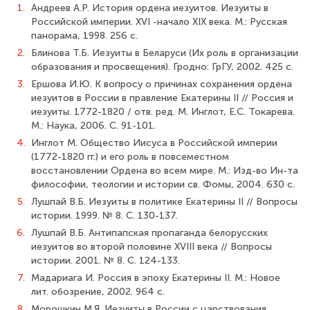
1.
Андреев А.Р. История ордена иезуитов. Иезуиты в
Российской империи. XVI -начало XIX века. М.: Русская
панорама, 1998. 256 с.
2.
Блинова Т.Б. Иезуиты в Беларуси (Их роль в организации
образования и просвещения). Гродно: ГрГУ, 2002. 425 с.
3.
Ершова И.Ю. К вопросу о причинах сохранения ордена
иезуитов в России в правление Екатерины II // Россия и
иезуиты. 1772-1820 / отв. ред. М. Инглот, Е.С. Токарева.
М.: Наука, 2006. С. 91-101.
4.
Инглот М. Общество Иисуса в Российской империи
(1772-1820 гг.) и его роль в повсеместном
восстановлении Ордена во всем мире. М.: Изд-во Ин-та
философии, теологии и истории св. Фомы, 2004. 630 с.
5.
Лушпай В.Б. Иезуиты в политике Екатерины II // Вопросы
истории. 1999. № 8. С. 130-137.
6.
Лушпай В.Б. Антипапская пропаганда белорусских
иезуитов во второй поло­вине XVIII века // Вопросы
истории. 2001. № 8. С. 124-133.
7.
Мадариага И. Россия в эпоху Екатерины II. М.: Новое
лит. обозрение, 2002. 964 с.
8.
Морошкин М.Я. Иезуиты в России с царствования