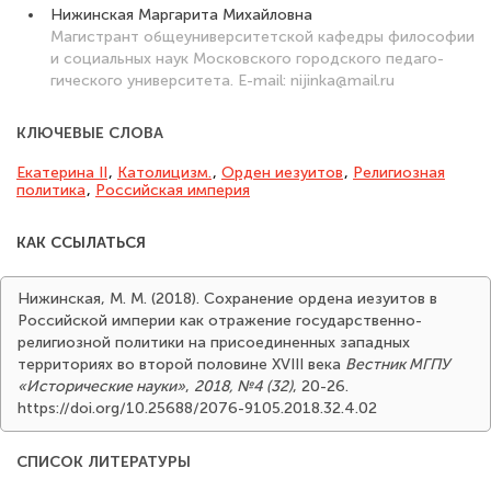
Нижинская Маргарита Михайловна
Магистрант общеуниверситетской кафедры философии
и социальных наук Московского городского педаго-
гического университета. E-mail: nijinka@mail.ru
КЛЮЧЕВЫЕ СЛОВА
Екатерина II
,
Католицизм.
,
Орден иезуитов
,
Религиозная
политика
,
Российская империя
КАК ССЫЛАТЬСЯ
Нижинская, М. М. (2018). Сохранение ордена иезуитов в
Российской империи как отражение государственно-
религиозной политики на присоединенных западных
территориях во второй половине XVIII века
Вестник МГПУ
«Исторические науки»
,
2018, №4 (32)
, 20-26.
https://doi.org/10.25688/2076-9105.2018.32.4.02
СПИСОК ЛИТЕРАТУРЫ