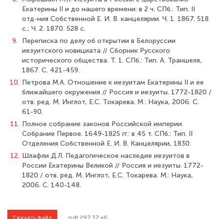
Екатерины II и до нашего времени: в 2 ч. СПб.: Тип. II
отд-ния Собственной Е. И. В. канцелярии. Ч. 1. 1867. 518
с.; Ч. 2. 1870. 528 с.
9.
Переписка по делу об открытии в Белоруссии
иезуитского новициата // Сбор­ник Русского
исторического общества. Т. 1. СПб.: Тип. А. Траншеля,
1867. С. 421-459.
10.
Петрова М.А. Отношение к иезуитам Екатерины II и ее
ближайшего окруже­ния // Россия и иезуиты. 1772-1820 /
отв. ред. М. Инглот, Е.С. Токарева. М.: Наука, 2006. С.
61-90.
11.
Полное собрание законов Российской империи.
Собрание Первое. 1649-­1825 гг.: в 45 т. СПб.: Тип. II
Отделения Собственной Е. И. В. Канцелярии, 1830.
12.
Шлафли Д.Л. Педагогическое наследие иезуитов в
России Екатерины Вели­кой // Россия и иезуиты. 1772-
1820 / отв. ред. М. Инглот, Е.С. Токарева. М.: Наука,
2006. С. 140-148.
Скачать файл
.pdf 297.37 кб