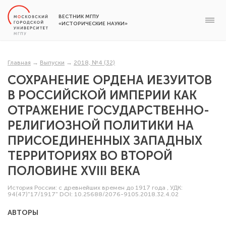
ВЕСТНИК МГПУ
«ИСТОРИЧЕСКИЕ НАУКИ»
Главная
→
Выпуски
→
2018, №4 (32)
СОХРАНЕНИЕ ОРДЕНА ИЕЗУИТОВ
В РОССИЙСКОЙ ИМПЕРИИ КАК
ОТРАЖЕНИЕ ГОСУДАРСТВЕННО-
РЕЛИГИОЗНОЙ ПОЛИТИКИ НА
ПРИСОЕДИНЕННЫХ ЗАПАДНЫХ
ТЕРРИТОРИЯХ ВО ВТОРОЙ
ПОЛОВИНЕ XVIII ВЕКА
История России: с древнейших времен до 1917 года
,
УДК:
94(47)"17/1917"
DOI: 10.25688/2076-9105.2018.32.4.02
АВТОРЫ