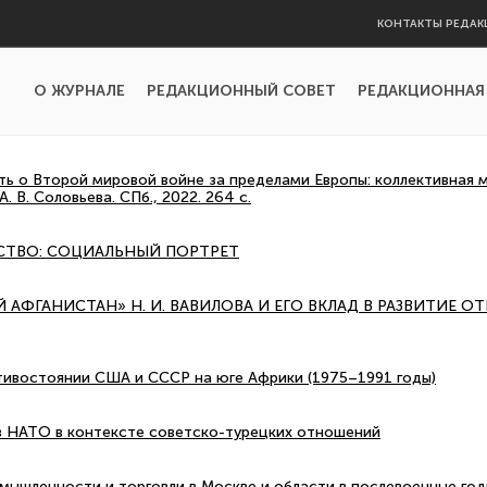
КОНТАКТЫ РЕДАК
О ЖУРНАЛЕ
РЕДАКЦИОННЫЙ СОВЕТ
РЕДАКЦИОННАЯ
ь о Второй мировой войне за пределами Европы: коллективная 
А. В. Соловьева. СПб., 2022. 264 с.
СТВО: СОЦИАЛЬНЫЙ ПОРТРЕТ
 АФГАНИСТАН» Н. И. ВАВИЛОВА И ЕГО ВКЛАД В РАЗВИТИЕ 
тивостоянии США и СССР на юге Африки (1975–1991 годы)
в НАТО в контексте советско-турецких отношений
омышленности и торговли в Москве и области в послевоенные го