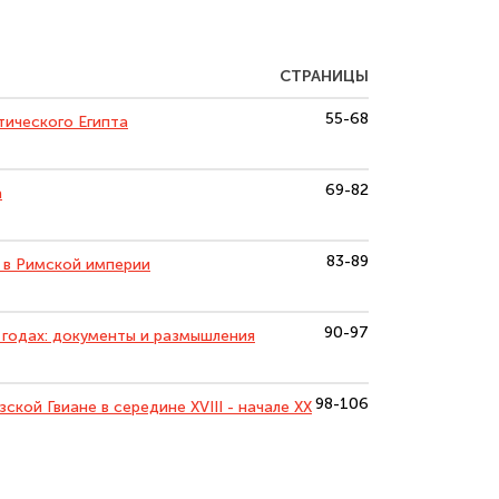
СТРАНИЦЫ
55-68
тического Египта
69-82
а
83-89
 в Римской империи
90-97
 годах: документы и размышления
98-106
ой Гвиане в середине XVIII - начале XX