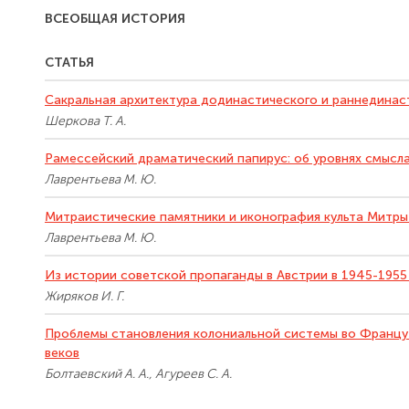
ВСЕОБЩАЯ ИСТОРИЯ
СТАТЬЯ
Сакральная архитектура додинастического и раннединас
Шеркова Т. А.
Рамессейский драматический папирус: об уровнях смысл
Лаврентьева М. Ю.
Митраистические памятники и иконография культа Митры
Лаврентьева М. Ю.
Из истории советской пропаганды в Австрии в 1945-1955
Жиряков И. Г.
Проблемы становления колониальной системы во Французск
веков
Болтаевский А. А., Агуреев С. А.