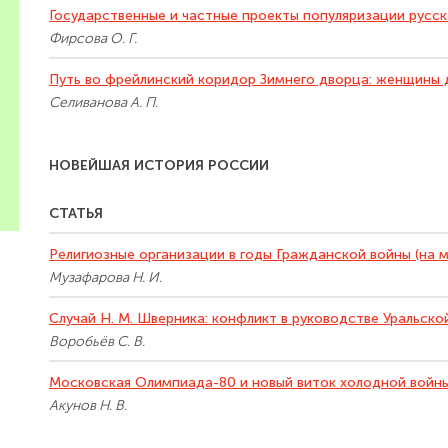
Государственные и частные проекты популяризации русско
Фирсова О. Г.
Путь во фрейлинский коридор Зимнего дворца: женщины
Селиванова А. П.
НОВЕЙШАЯ ИСТОРИЯ РОССИИ
СТАТЬЯ
Религиозные организации в годы Гражданской войны (на м
Музафарова Н. И.
Случай Н. М. Шверника: конфликт в руководстве Уральско
Воробьёв С. В.
Московская Олимпиада-80 и новый виток холодной войн
Акунов Н. В.