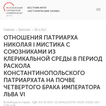
ВЕСТНИК МГПУ
«ИСТОРИЧЕСКИЕ НАУКИ»
Главная
→
Выпуски
→
№ 1 (61)
ОТНОШЕНИЯ ПАТРИАРХА
НИКОЛАЯ I МИСТИКА С
СОЮЗНИКАМИ ИЗ
КЛЕРИКАЛЬНОЙ СРЕДЫ В ПЕРИОД
РАСКОЛА
КОНСТАНТИНОПОЛЬСКОГО
ПАТРИАРХАТА НА ПОЧВЕ
ЧЕТВЕРТОГО БРАКА ИМПЕРАТОРА
ЛЬВА VI
Всеобщая история
,
УДК: 94 (3)
DOI: 10.24412/2076-9105-2026-161-
118-128