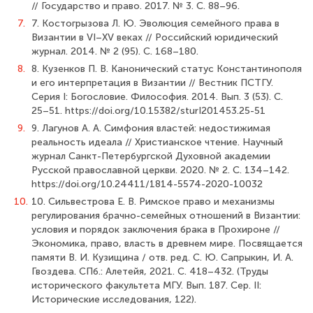
// Государство и право. 2017. № 3. С. 88–96.
7.
7. Костогрызова Л. Ю. Эволюция семейного права в
Византии в VI–XV веках // Российский юридический
журнал. 2014. № 2 (95). С. 168–180.
8.
8. Кузенков П. В. Канонический статус Константинополя
и его интерпретация в Византии // Вестник ПСТГУ.
Серия I: Богословие. Философия. 2014. Вып. 3 (53). С.
25–51. https://doi.org/10.15382/sturI201453.25-51
9.
9. Лагунов А. А. Симфония властей: недостижимая
реальность идеала // Христианское чтение. Научный
журнал Санкт-Петербургской Духовной академии
Русской православной церкви. 2020. № 2. С. 134–142.
https://doi.org/10.24411/1814-5574-2020-10032
10.
10. Сильвестрова Е. В. Римское право и механизмы
регулирования брачно-семейных отношений в Византии:
условия и порядок заключения брака в Прохироне //
Экономика, право, власть в древнем мире. Посвящается
памяти В. И. Кузищина / отв. ред. С. Ю. Сапрыкин, И. А.
Гвоздева. СПб.: Алетейя, 2021. С. 418–432. (Труды
исторического факультета МГУ. Вып. 187. Сер. II:
Исторические исследования, 122).