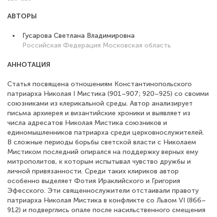
АВТОРЫ
Гусарова Светлана Владимировна
Российская Федерация
Московская область
АННОТАЦИЯ
Статья посвящена отношениям Константинопольского
патриарха Николая I Мистика (901–907; 920–925) со своими
союзниками из клерикальной среды. Автор анализирует
письма архиерея и византийские хроники и выявляет из
числа адресатов Николая Мистика союзников и
единомышленников патриарха среди церковнослужителей.
В сложные периоды борьбы светской власти с Николаем
Мистиком последний опирался на поддержку верных ему
митрополитов, к которым испытывал чувство дружбы и
личной привязанности. Среди таких клириков автор
особенно выделяет Фотия Ираклийского и Григория
Эфесского. Эти священнослужители отстаивали правоту
патриарха Николая Мистика в конфликте со Львом VI (866–
912) и подверглись опале после насильственного смещения