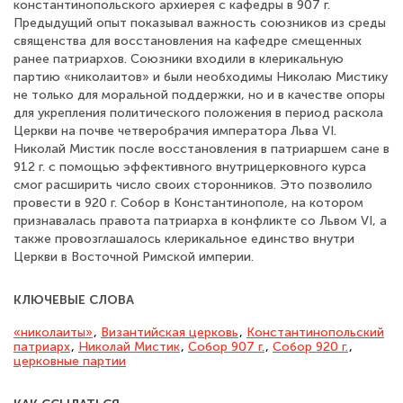
константинопольского архиерея с кафедры в 907 г.
Предыдущий опыт показывал важность союзников из среды
священства для восстановления на кафедре смещенных
ранее патриархов. Союзники входили в клерикальную
партию «николаитов» и были необходимы Николаю Мистику
не только для моральной поддержки, но и в качестве опоры
для укрепления политического положения в период раскола
Церкви на почве четверобрачия императора Льва VI.
Николай Мистик после восстановления в патриаршем сане в
912 г. с помощью эффективного внутрицерковного курса
смог расширить число своих сторонников. Это позволило
провести в 920 г. Собор в Константинополе, на котором
признавалась правота патриарха в конфликте со Львом VI, а
также провозглашалось клерикальное единство внутри
Церкви в Восточной Римской империи.
КЛЮЧЕВЫЕ СЛОВА
«николаиты»
,
Византийская церковь
,
Константинопольский
патриарх
,
Николай Мистик
,
Собор 907 г.
,
Собор 920 г.
,
церковные партии