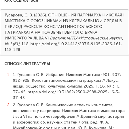
КАК ССЫЛАТЬСЯ
Гусарова, С. В. (2026). ОТНОШЕНИЯ ПАТРИАРХА НИКОЛАЯ I
МИСТИКА С СОЮЗНИКАМИ ИЗ КЛЕРИКАЛЬНОЙ СРЕДЫ В
ПЕРИОД РАСКОЛА КОНСТАНТИНОПОЛЬСКОГО
ПАТРИАРХАТА НА ПОЧВЕ ЧЕТВЕРТОГО БРАКА
ИМПЕРАТОРА ЛЬВА VI
Вестник МГПУ «Исторические науки»
,
№ 1 (61)
, 118. https://doi.org/10.24412/2076-9105-2026-161-
118-128
СПИСОК ЛИТЕРАТУРЫ
1.
1. Гусарова С. В. Избрание Николая Мистика (901–907;
912–925) Константинопольским патриархом // Локус:
люди, общество, культуры, смыслы. 2025. Т. 16. № 3. С.
37–45. https://doi.org/10.31862/2500-2988-2025-16-3-
37-45
2.
2. Гусарова С. В. Канонические аспекты конфликта,
возникшего у патриарха Николая Мистика и императора
Льва VI на почве четверобрачия // Древний мир: история
и археология: сб. научных статей / отв. ред. Ф. А.
Михайловский; сост. и общ. ред. Ю. В. Куликова. М.: