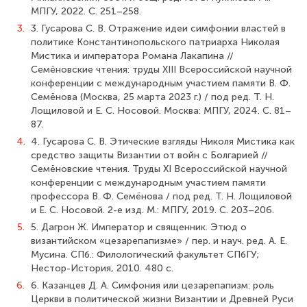
МПГУ, 2022. С. 251–258.
3.
3. Гусарова С. В. Отражение идеи симфонии властей в
политике Константинопольского патриарха Николая
Мистика и императора Романа Лакапина //
Семёновские чтения: труды XIII Всероссийской научной
конференции с международным участием памяти В. Ф.
Семёнова (Москва, 25 марта 2023 г.) / под ред. Т. Н.
Лощиловой и Е. С. Носовой. Москва: МПГУ, 2024. С. 81–
87.
4.
4. Гусарова С. В. Этические взгляды Николя Мистика как
средство защиты Византии от войн с Болгарией //
Семёновские чтения. Труды XI Всероссийской научной
конференции с международным участием памяти
профессора В. Ф. Семёнова / под ред. Т. Н. Лощиловой
и Е. С. Носовой. 2-е изд. М.: МПГУ, 2019. С. 203–206.
5.
5. Дагрон Ж. Император и священник. Этюд о
византийском «цезарепапизме» / пер. и науч. ред. А. Е.
Мусина. СПб.: Филологический факультет СПбГУ;
Нестор-История, 2010. 480 с.
6.
6. Казанцев Д. А. Симфония или цезарепапизм: роль
Церкви в политической жизни Византии и Древней Руси