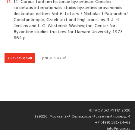
11.
11. Corpus fontium historiae byzantinae: Consilio
societatis internationalis studiis byzantinis provehendis
destinatae editum. Vol. 6: Letters / Nicholas I Patriarch of
Constantinople; Greek text and Engl. transl. by R. J. H.
Jenkins and L. G. Westerink. Washington: Center for
Byzantine studies trustees for Harvard University, 1973.
664 р.
Скачать файл
.pdf 303.44 кб
©
ГАОУ ВО МГПУ, 2020
129226, Москва, 2-й Сельскохозяйственный проезд, 4
+7 (499) 181-24-62
info@mgpu.ru