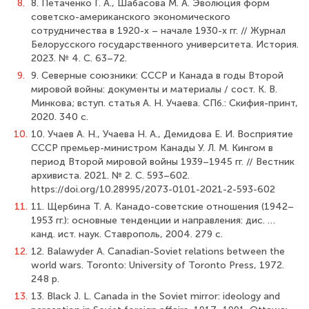
8.
8. Петаченко Г. А., Шабасова М. А. Эволюция форм
советско-американского экономического
сотрудничества в 1920-х – начале 1930-х гг. // Журнал
Белорусского государственного университета. История.
2023. № 4. С. 63–72.
9.
9. Северные союзники: СССР и Канада в годы Второй
мировой войны: документы и материалы / сост. К. В.
Минкова; вступ. статья А. Н. Учаева. СПб.: Скифия-принт,
2020. 340 с.
10.
10. Учаев А. Н., Учаева Н. А., Демидова Е. И. Восприятие
СССР премьер-министром Канады У. Л. М. Кингом в
период Второй мировой войны 1939–1945 гг. // Вестник
архивиста. 2021. № 2. С. 593–602.
https://doi.org/10.28995/2073-0101-2021-2-593-602
11.
11. Щербина Т. А. Канадо-советские отношения (1942–
1953 гг.): основные тенденции и направления: дис. …
канд. ист. наук. Ставрополь, 2004. 279 с.
12.
12. Balawyder A. Canadian-Soviet relations between the
world wars. Toronto: University of Toronto Press, 1972.
248 p.
13.
13. Black J. L. Canada in the Soviet mirror: ideology and