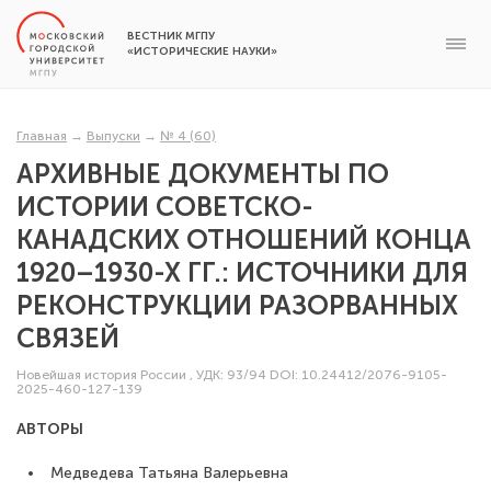
ВЕСТНИК МГПУ
«ИСТОРИЧЕСКИЕ НАУКИ»
Главная
→
Выпуски
→
№ 4 (60)
АРХИВНЫЕ ДОКУМЕНТЫ ПО
ИСТОРИИ СОВЕТСКО-
КАНАДСКИХ ОТНОШЕНИЙ КОНЦА
1920–1930-Х ГГ.: ИСТОЧНИКИ ДЛЯ
РЕКОНСТРУКЦИИ РАЗОРВАННЫХ
СВЯЗЕЙ
Новейшая история России
,
УДК: 93/94
DOI: 10.24412/2076-9105-
2025-460-127-139
АВТОРЫ
Медведева Татьяна Валерьевна