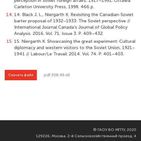
perception in Soviet foreign affairs, 1917–1991. Ottawa:
Carleton University Press, 1998. 466 p.
14.
14. Black J. L., Niergarth K. Revisiting the Canadian-Soviet
barter proposal of 1932–1933: The Soviet perspective //
International Journal Canada’s Journal of Global Policy
Analysis. 2016. Vol. 71. Issue 3. P. 409–432.
15.
15. Niergarth K. Showcasing the great experiment: Cultural
diplomacy and western visitors to the Soviet Union, 1921–
1941 // Labour/Le Travail. 2014. Vol. 74. P. 401–403.
Скачать файл
.pdf 308.46 кб
©
ГАОУ ВО МГПУ, 2020
129226, Москва, 2-й Сельскохозяйственный проезд, 4