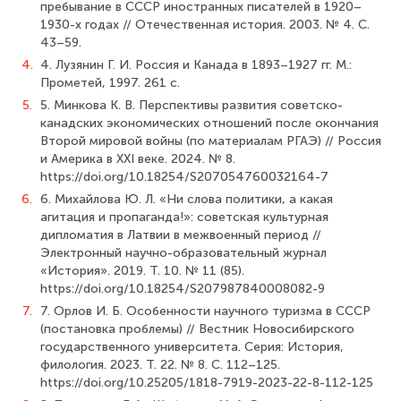
пребывание в СССР иностранных писателей в 1920–
1930-х годах // Отечественная история. 2003. № 4. С.
43–59.
4.
4. Лузянин Г. И. Россия и Канада в 1893–1927 гг. М.:
Прометей, 1997. 261 с.
5.
5. Минкова К. В. Перспективы развития советско-
канадских экономических отношений после окончания
Второй мировой войны (по материалам РГАЭ) // Россия
и Америка в XXI веке. 2024. № 8.
https://doi.org/10.18254/S207054760032164-7
6.
6. Михайлова Ю. Л. «Ни слова политики, а какая
агитация и пропаганда!»: советская культурная
дипломатия в Латвии в межвоенный период //
Электронный научно-образовательный журнал
«История». 2019. Т. 10. № 11 (85).
https://doi.org/10.18254/S207987840008082-9
7.
7. Орлов И. Б. Особенности научного туризма в СССР
(постановка проблемы) // Вестник Новосибирского
государственного университета. Серия: История,
филология. 2023. Т. 22. № 8. С. 112–125.
https://doi.org/10.25205/1818-7919-2023-22-8-112-125