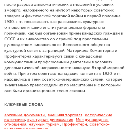
после разрыва дипломатических отношений в условиях
эмбарго, наложенного на импорт некоторых советских
товаров и фактической торговой войны в первой половине
1930-х гг.; показывают, как развивались культурные
отношения и какие институциональные формы они
принимали, как был организован прием канадских граждан в
СССР и их знакомство со страной под пристальным
руководством чиновников из Всесоюзного общества
культурной связи с заграницей. Материалы Коминтерна и
Профинтерна характеризуют связи с канадскими
коммунистами и профсоюзными деятелями в условиях
дипломатической напряженности накануне Второй мировой
войны. При этом советско-канадские контакты в 1930-е гг.
находились в тени советско-американских связей, которые
значительно превосходили их по масштабам и с которыми
они были организационно тесно связаны.
КЛЮЧЕВЫЕ СЛОВА
архивные документы
,
внешняя торговля
,
исторические
источники
,
культурная дипломатия
,
Международные
отношения
,
научный туризм
,
Профинтерн
,
советско-
канадские отношения