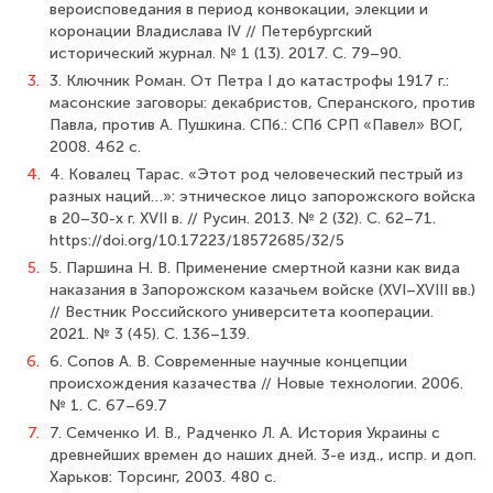
вероисповедания в период конвокации, элекции и
коронации Владислава IV // Петербургский
исторический журнал. № 1 (13). 2017. С. 79–90.
3.
3. Ключник Роман. От Петра I до катастрофы 1917 г.:
масонские заговоры: декабристов, Сперанского, против
Павла, против А. Пушкина. СПб.: СПб СРП «Павел» ВОГ,
2008. 462 с.
4.
4. Ковалец Тарас. «Этот род человеческий пестрый из
разных наций…»: этническое лицо запорожского войска
в 20–30-х г. XVII в. // Русин. 2013. № 2 (32). С. 62–71.
https://doi.org/10.17223/18572685/32/5
5.
5. Паршина Н. В. Применение смертной казни как вида
наказания в Запорожском казачьем войске (XVI–XVIII вв.)
// Вестник Российского университета кооперации.
2021. № 3 (45). С. 136–139.
6.
6. Сопов А. В. Современные научные концепции
происхождения казачества // Новые технологии. 2006.
№ 1. С. 67–69.7
7.
7. Семченко И. В., Радченко Л. А. История Украины с
древнейших времен до наших дней. 3-е изд., испр. и доп.
Харьков: Торсинг, 2003. 480 с.