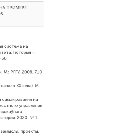
 (НА ПРИМЕРЕ
 6.
ная система на
ітэта. Гісторыя =
–30.
М.: РГГУ, 2008. 710
начало ХХ века). М.:
і самакіравання на
местного управления
зяржаўнага
стория. 2020. № 1.
: замыслы, проекты,