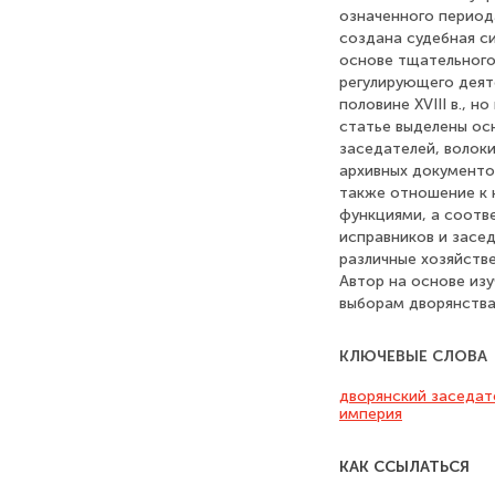
означенного периода
создана судебная си
основе тщательного
регулирующего деят
половине XVIII в., 
статье выделены ос
заседателей, волок
архивных документов
также отношение к 
функциями, а соотве
исправников и засе
различные хозяйств
Автор на основе изу
выборам дворянства
КЛЮЧЕВЫЕ СЛОВА
дворянский заседат
империя
КАК ССЫЛАТЬСЯ