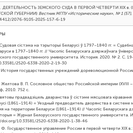
025). ДЕЯТЕЛЬНОСТЬ ЗЕМСКОГО СУДА В ПЕРВОЙ ЧЕТВЕРТИ XIX в.
ГСКОЙ ГУБЕРНИИ)
Вестник МГПУ «Исторические науки»
,
№ 1 (57)
,
0.24412/2076-9105-2025-157-6-19
РЫ
Г. Судовая сістэма на тэрыторыі Беларусі ў 1797–1840 гг. = Судеб
руси в 1797–1840 гг. // Часопіс Беларускага дзяржаўнага ўніверс
кого государственного университета. История. 2020. № 2. С. 19
/10.33581/2520-6338-2020-2-19-30
. История государственных учреждений дореволюционной России. 
., Желтова В. П. Сословное общество Российской империи (XVIII – 
, 2010. 752 с.
 Павятовы прадвадзіцель дваранства ў сістэме мясцовага кіравання 
русі (1861–1914) = Уездный предводитель дворянства в системе 
я на территории Беларуси (1861–1914) // Часопіс Беларускага д
історыя = Журнал Белорусского государственного университета. И
://doi.org/10.33581/2520-6338-2020-1-38-46
. Ф. Государственное управление России в первой четверти XIX в.