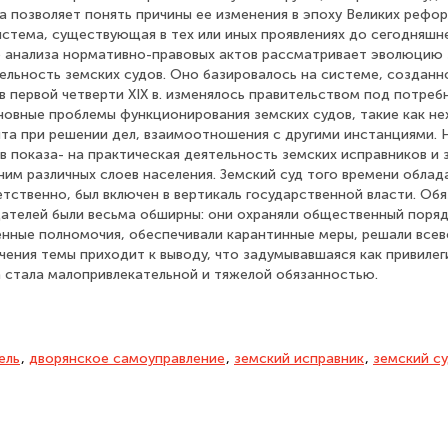
 позволяет понять причины ее изменения в эпоху Великих рефор
стема, существующая в тех или иных проявлениях до сегодняшне
 анализа нормативно-правовых актов рассматривает эволюцию 
ельность земских судов. Оно базировалось на системе, созданн
но в первой четверти XIX в. изменялось правительством под потреб
новные проблемы функционирования земских судов, такие как не
ита при решении дел, взаимоотношения с другими инстанциями. 
 показа- на практическая деятельность земских исправников и 
ним различных слоев населения. Земский суд того времени обла
тственно, был включен в вертикаль государственной власти. Об
дателей были весьма обширны: они охраняли общественный поряд
енные полномочия, обеспечивали карантинные меры, решали все
чения темы приходит к выводу, что задумывавшаяся как привилег
 стала малопривлекательной и тяжелой обязанностью.
ель
,
дворянское самоуправление
,
земский исправник
,
земский с