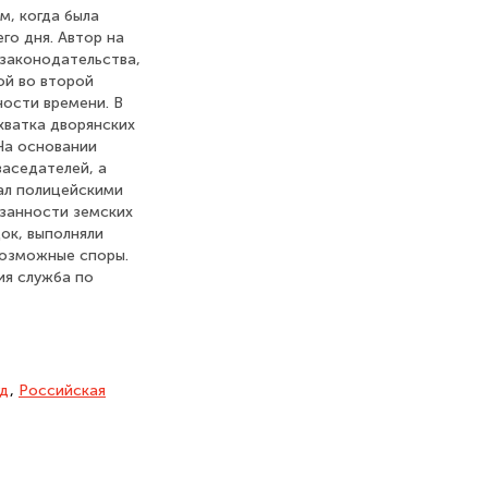
м, когда была
го дня. Автор на
законодательства,
ой во второй
ности времени. В
хватка дворянских
На основании
заседателей, а
дал полицейскими
язанности земских
ок, выполняли
возможные споры.
ия служба по
уд
,
Российская