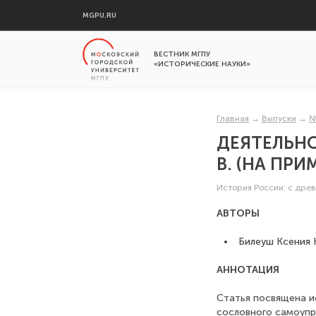
MGPU.RU
ВЕСТНИК МГПУ
«ИСТОРИЧЕСКИЕ НАУКИ»
Главная
→
Выпуски
→
№
ДЕЯТЕЛЬНО
В. (НА ПР
История России: с дре
АВТОРЫ
Билеуш Ксения 
АННОТАЦИЯ
Статья посвящена и
сословного самоупр