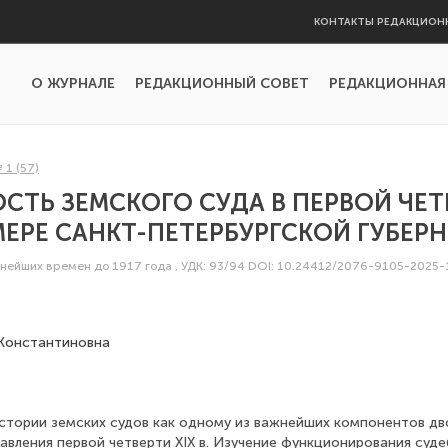
КОНТАКТЫ РЕДАКЦИОН
О ЖУРНАЛЕ
РЕДАКЦИОННЫЙ СОВЕТ
РЕДАКЦИОННАЯ
 1 (57)
СТЬ ЗЕМСКОГО СУДА В ПЕРВОЙ ЧЕТВ
ИМЕРЕ САНКТ-ПЕТЕРБУРГСКОЙ ГУБЕРН
внейших времен до 1917 года
,
УДК: 93/94
DOI: 10.24412/2076-9105-2025-
Константиновна
стории земских судов как одному из важнейших компонентов дв
авления первой четверти XIX в. Изучение функционирования суд