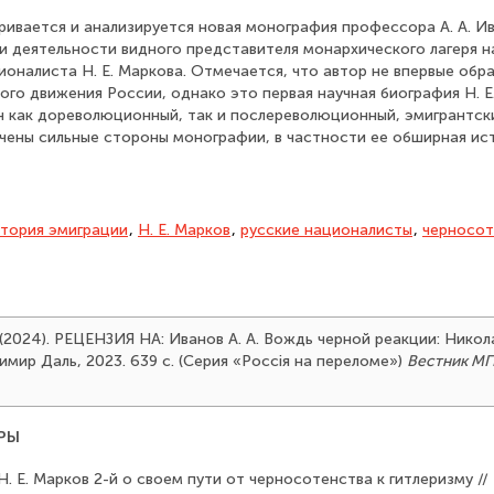
ивается и анализируется новая монография профессора А. А. Ив
 деятельности видного представителя монархического лагеря на
ионалиста Н. Е. Маркова. Отмечается, что автор не впервые обр
го движения России, однако это первая научная биография Н. Е.
 как дореволюционный, так и послереволюционный, эмигрантски
чены сильные стороны монографии, в частности ее обширная ист
тория эмиграции
,
Н. Е. Марков
,
русские националисты
,
черносот
 (2024). РЕЦЕНЗИЯ НА: Иванов А. А. Вождь черной реакции: Никол
имир Даль, 2023. 639 с. (Серия «Россiя на переломе»)
Вестник МГ
РЫ
 Н. Е. Марков 2-й о своем пути от черносотенства к гитлеризму //