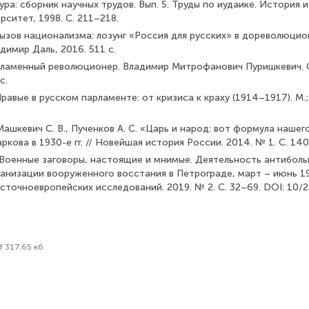
ура: сборник научных трудов. Вып. 5. Труды по иудаике. История и
рситет, 1998. С. 211–218.
 Вызов национализма: лозунг «Россия для русских» в дореволюц
адимир Даль, 2016. 511 с.
. Пламенный революционер. Владимир Митрофанович Пуришкевич. 
с.
 Правые в русском парламенте: от кризиса к краху (1914–1917). М.;
, Машкевич С. В., Пученков А. С. «Царь и народ: вот формула наше
аркова в 1930-е гг. // Новейшая история России. 2014. № 1. С. 14
А. Военные заговоры, настоящие и мнимые. Деятельность антибол
анизации вооруженного восстания в Петрограде, март – июнь 191
осточноевропейских исследований. 2019. № 2. С. 32–69. DOI: 1
f 317.65 кб