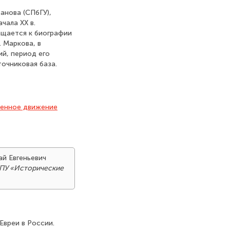
анова (СПбГУ),
чала XX в.
ащается к биографии
 Маркова, в
й, период его
очниковая база.
енное движение
ай Евгеньевич
ПУ «Исторические
 Евреи в России.