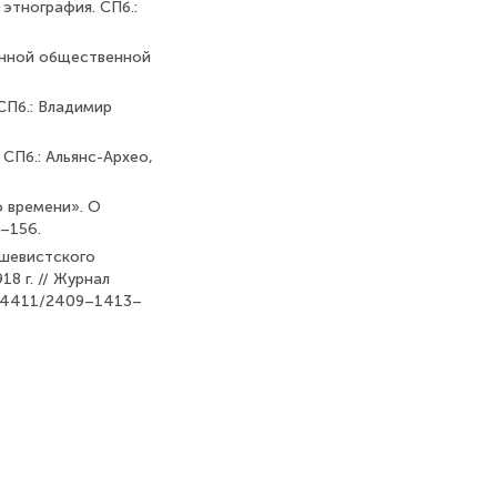
 этнография. СПб.:
ионной общественной
СПб.: Владимир
 СПб.: Альянс-Архео,
го времени». О
0–156.
ьшевистского
8 г. // Журнал
0/24411/2409–1413–