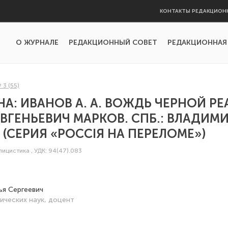
КОНТАКТЫ РЕДАКЦИОН
О ЖУРНАЛЕ
РЕДАКЦИОННЫЙ СОВЕТ
РЕДАКЦИОННАЯ
 3 (55)
НА: ИВАНОВ А. А. ВОЖДЬ ЧЕРНОЙ РЕ
ВГЕНЬЕВИЧ МАРКОВ. СПБ.: ВЛАДИМИ
С. (СЕРИЯ «РОССIЯ НА ПЕРЕЛОМЕ»)
блицистика
,
УДК: 94(47).083
ья Сергеевич
ических наук, доцент