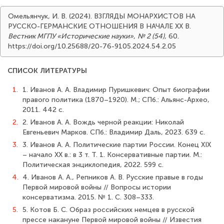
Омельянчук, И. В. (2024). ВЗГЛЯДЫ МОНАРХИСТОВ НА
РУССКО-ГЕРМАНСКИЕ ОТНОШЕНИЯ В НАЧАЛЕ ХХ В.
Вестник МГПУ «Исторические науки»
,
№ 2 (54)
, 60.
https://doi.org/10.25688/20-76-9105.2024.54.2.05
СПИСОК ЛИТЕРАТУРЫ
1.
1. Иванов А. А. Владимир Пуришкевич: Опыт биографии
правого политика (1870–1920). М.; СПб.: Альянс-Архео,
2011. 442 с.
2.
2. Иванов А. А. Вождь черной реакции: Николай
Евгеньевич Марков. СПб.: Владимир Даль, 2023. 639 с.
3.
3. Иванов А. А. Политические партии России. Конец XIX
– начало XX в.: в 3 т. Т. 1. Консервативные партии. М.:
Политическая энциклопедия, 2022. 599 с.
4.
4. Иванов А. А., Репников А. В. Русские правые в годы
Первой мировой войны // Вопросы истории
консерватизма. 2015. № 1. С. 308–333.
5.
5. Котов Б. С. Образ российских немцев в русской
прессе накануне Первой мировой войны // Известия