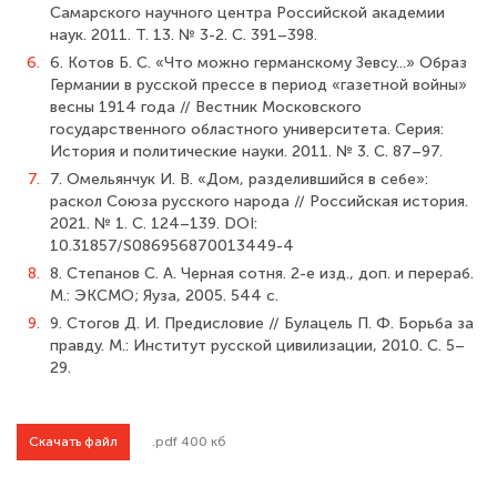
Самарского научного центра Российской академии
наук. 2011. Т. 13. № 3-2. С. 391–398.
6.
6. Котов Б. С. «Что можно германскому Зевсу...» Образ
Германии в русской прессе в период «газетной войны»
весны 1914 года // Вестник Московского
государственного областного университета. Серия:
История и политические науки. 2011. № 3. С. 87–97.
7.
7. Омельянчук И. В. «Дом, разделившийся в себе»:
раскол Союза русского народа // Российская история.
2021. № 1. С. 124–139. DOI:
10.31857/S086956870013449-4
8.
8. Степанов С. А. Черная сотня. 2-е изд., доп. и перераб.
М.: ЭКСМО; Яуза, 2005. 544 с.
9.
9. Стогов Д. И. Предисловие // Булацель П. Ф. Борьба за
правду. М.: Институт русской цивилизации, 2010. С. 5–
29.
Скачать файл
.pdf 400 кб