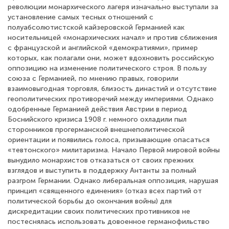
революции монархического лагеря изначально выступали за
установление самых тесных отношений с
полуабсолютистской кайзеровской Германией как
носительницей «монархических начал» и против сближения
с французской и английской «демократиями», пример
которых, как полагали они, может вдохновить российскую
оппозицию на изменение политического строя. В пользу
союза с Германией, по мнению правых, говорили
взаимовыгодная торговля, близость династий и отсутствие
геополитических противоречий между империями. Однако
одобренные Германией действия Австрии в период
Боснийского кризиса 1908 г. немного охладили пыл
сторонников прогерманской внешнеполитической
ориентации и появились голоса, призывающие опасаться
«тевтонского» милитаризма. Начало Первой мировой войны
вынудило монархистов отказаться от своих прежних
взглядов и выступить в поддержку Антанты за полный
разгром Германии. Однако либеральная оппозиция, нарушая
принцип «священного единения» (отказ всех партий от
политической борьбы до окончания войны) для
дискредитации своих политических противников не
постеснялась использовать довоенное германофильство