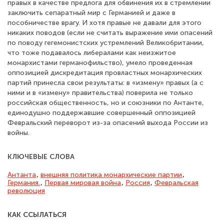
правых в качестве предлога для обвинения их в стремлении
заключить сепаратный мир с Германией и даже в
пособничестве врагу. И хотя правые не давали для этого
никаких поводов (если не считать выражение ими опасений
по поводу гегемонистских устремлений Великобритании,
что тоже подавалось либералами как неизжитое
монархистами германофильство), умело проведенная
оппозицией дискредитация провластных монархических
партий принесла свои результаты: в «измену» правых (а с
ними и в «измену» правительства) поверила не только
российская общественность, но и союзники по Антанте,
единодушно поддержавшие совершенный оппозицией
Февральский переворот из-за опасений выхода России из
войны.
КЛЮЧЕВЫЕ СЛОВА
Антанта
,
внешняя политика монархические партии
,
Германия.
,
Первая мировая война
,
Россия
,
Февральская
революция
КАК ССЫЛАТЬСЯ