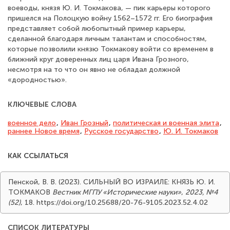
воеводы, князя Ю. И. Токмакова, — пик карьеры которого
пришелся на Полоцкую войну 1562–1572 гг. Его биография
представляет собой любопытный пример карьеры,
сделанной благодаря личным талантам и способностям,
которые позволили князю Токмакову войти со временем в
ближний круг доверенных лиц царя Ивана Грозного,
несмотря на то что он явно не обладал должной
«дородностью».
КЛЮЧЕВЫЕ СЛОВА
военное дело
,
Иван Грозный
,
политическая и военная элита
,
раннее Новое время
,
Русское государство
,
Ю. И. Токмаков
КАК ССЫЛАТЬСЯ
Пенской, В. В. (2023). СИЛЬНЫЙ ВО ИЗРАИЛЕ: КНЯЗЬ Ю. И.
ТОКМАКОВ
Вестник МГПУ «Исторические науки»
,
2023, №4
(52)
, 18. https://doi.org/10.25688/20-76-9105.2023.52.4.02
СПИСОК ЛИТЕРАТУРЫ