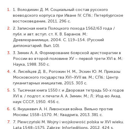
1.
1. Володихин Д. М. Социальный состав русского
воеводского корпуса при Иване IV. СПб.: Петербургское
востоковедение, 2011. 296 с.
2.
2. Записная книга Полоцкого похода 1562/63 года /
публ. и авт. вступ. ст. К. В. Баранов. М.:
Древлехранилище, 2004. С. 119–154. (Русский
дипломатарий. Вып. 10).
3.
3. Зимин А. А. Формирование боярской аристократии в
России во второй половине XV – первой трети XVI в. М.:
Наука, 1988. 350 с.
4.
4. Лисейцев Д. В., Рогожин Н. М., Эскин Ю. М. Приказы
Московского государства XVI–XVII вв. М.; СПб.: Центр
гуманитарных инициатив, 2015. 303 с.
5.
5. Тысячная книга 1550 г. и Дворовая тетрадь 50-х годов
XVI в. / подгот. к печати А. А. Зимин. М.; Л.: Изд-во Акад.
наук СССР, 1950. 456 с.
6.
6. Янушкевич А. Н. Ливонская война. Вильно против
Москвы: 1558–1570. М.: Квадрига, 2013. 381 с.
7.
7. Plewczyński M. Wojny i wojskowość polska w XVI wieku.
Lata 1548–1575. Zabrze: Inforteditions, 2012. 424 s.