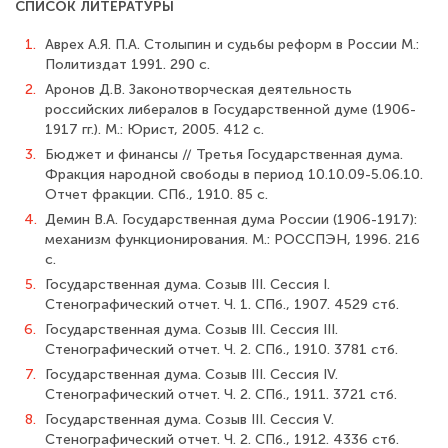
СПИСОК ЛИТЕРАТУРЫ
1.
Аврех А.Я. П.А. Столыпин и судьбы реформ в России М.:
Политиздат 1991. 290 с.
2.
Аронов Д.В. Законотворческая деятельность
российских либералов в Госу­дарственной думе (1906-
1917 гг.). М.: Юрист, 2005. 412 с.
3.
Бюджет и финансы // Третья Государственная дума.
Фракция народной сво­боды в период 10.10.09-5.06.10.
Отчет фракции. СПб., 1910. 85 с.
4.
Демин В.А. Государственная дума России (1906-1917):
механизм функциони­рования. М.: РОССПЭН, 1996. 216
с.
5.
Государственная дума. Созыв III. Сессия I.
Стенографический отчет. Ч. 1. СПб., 1907. 4529 стб.
6.
Государственная дума. Созыв III. Сессия III.
Стенографический отчет. Ч. 2. СПб., 1910. 3781 стб.
7.
Государственная дума. Созыв III. Сессия IV.
Стенографический отчет. Ч. 2. СПб., 1911. 3721 стб.
8.
Государственная дума. Созыв III. Сессия V.
Стенографический отчет. Ч. 2. СПб., 1912. 4336 стб.