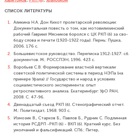
Харитонов
,
РКП (б)
,
Уралобком
СПИСОК ЛИТЕРАТУРЫ
1.
Аликина Н.А. Дон Кихот пролетарской революции:
Документальная повесть о том, как мотовилихинский
рабочий Гавриил Мясников боролся с ЦК РКП (б) за сво­
боду слова и печати (1920-1922 годы). Пермь: Пушка,
2006. 176 с.
2.
Большевистское руководство. Переписка 1912-1927: сб.
документов. М.: РОССПЭН, 1996. 423 с.
3.
Воробьев С.В. Формирование властной вертикали
советской политической системы в период НЭПа (на
примере Урала) // Государство и народ в условиях
социалистического эксперимента: опыт
ретроспективного анализа. Екатеринбург: УрО РАН,
2008. С. 47-96.
4.
Двенадцатый съезд РКП (б). Стенографический отчет.
М.: Политиздат, 1968. 903 с.
5.
Измозик В., Старков Б., Павлов Б., Рудник С. Подлинная
история РСДРП -РКП (б) - ВКП (б). Краткий курс. Без
умолчаний и фальсификаций. СПб.: Питер,