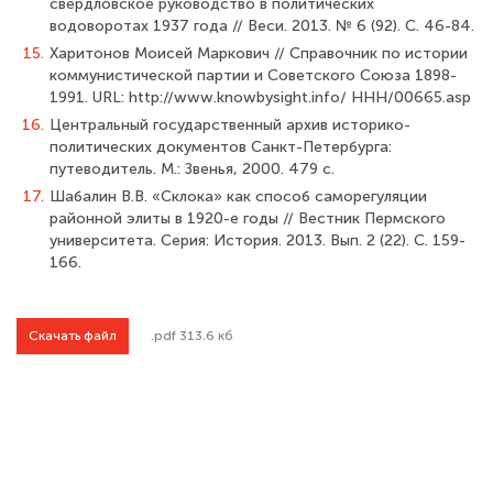
свердловское руководство в политических
водоворотах 1937 года // Веси. 2013. № 6 (92). С. 46-84.
15.
Харитонов Моисей Маркович // Справочник по истории
коммунистиче­ской партии и Советского Союза 1898-
1991. URL: http://www.knowbysight.info/ HHH/00665.asp
16.
Центральный государственный архив историко-
политических документов Санкт-Петербурга:
путеводитель. М.: Звенья, 2000. 479 с.
17.
Шабалин В.В. «Склока» как способ саморегуляции
районной элиты в 1920-е годы // Вестник Пермского
университета. Серия: История. 2013. Вып. 2 (22). С. 159-
166.
Скачать файл
.pdf 313.6 кб