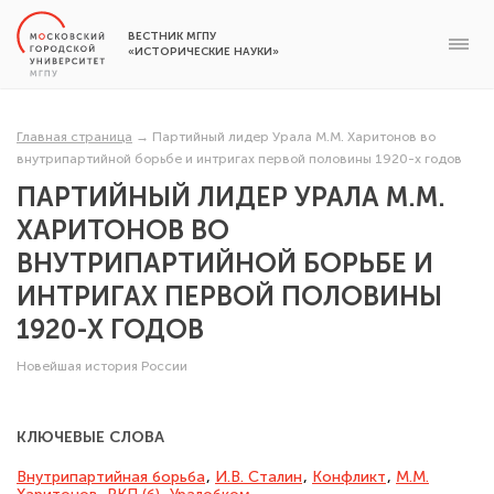
ВЕСТНИК МГПУ
«ИСТОРИЧЕСКИЕ НАУКИ»
Главная страница
→
Партийный лидер Урала М.М. Харитонов во
внутрипартийной борьбе и интригах первой половины 1920-х годов
ПАРТИЙНЫЙ ЛИДЕР УРАЛА М.М.
ХАРИТОНОВ ВО
ВНУТРИПАРТИЙНОЙ БОРЬБЕ И
ИНТРИГАХ ПЕРВОЙ ПОЛОВИНЫ
1920-Х ГОДОВ
Новейшая история России
КЛЮЧЕВЫЕ СЛОВА
Внутрипар­тийная борьба
,
И.В. Сталин
,
Конфликт
,
М.М.