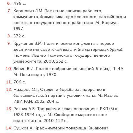
6.
496 с.
7.
Каганович Л.М. Памятные записки рабочего,
коммуниста-большевика, проф­союзного, партийного и
советско-государственного работника. М.: Вагриус,
1997.
8.
572 с.
9.
Кружинов В.М. Политические конфликты в первое
десятилетие совет­ской власти (на материалах Урала).
Тюмень: Изд-во Тюменского государственного
университета, 2000. 232 с.
10.
Ленин В.И. Полное собрание сочинений. 5-е изд. Т. 49.
М.: Политиздат, 1970.
11.
706 с.
12.
Назаров О.Г. Сталин и борьба за лидерство в
большевистской партии в усло­виях нэпа. М.: Изд-во
ИВИ РАН, 2002. 204 с.
13.
Резник А.В. Троцкизм и левая оппозиция в РКП (б) в
1923-1924 годы. М.: Свободное марксистское
издательство, 2010. 112 с.
14.
Сушков А. Крах «империи товарища Кабакова»: